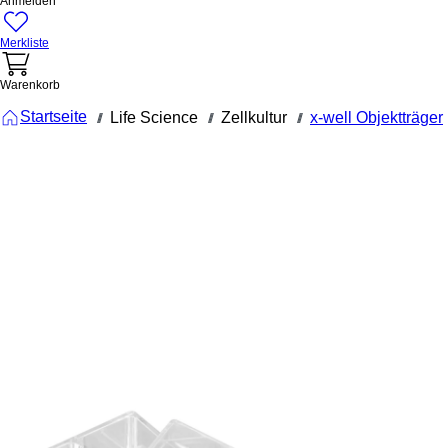
Anmelden
Merkliste
Warenkorb
Startseite
Life Science
Zellkultur
x-well Objektträger
///
///
///
94.6170.402
x-well
Zellkulturk
4 Well, auf 
Objektträge
ablösbarer
Rahmen
x-well
Zellkulturkammer, 4