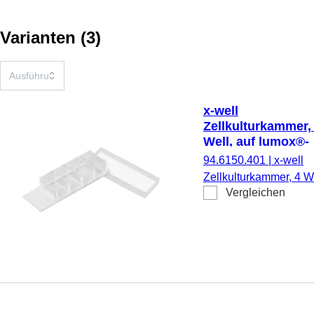
Varianten
(
3
)
x-well
Zellkulturkammer,
Well, auf lumox®-
Objektträger,
94.6150.401
|
x-well
ablösbarer Rahm
Zellkulturkammer, 4 We
Vergleichen
auf lumox®-Objektträg
ablösbarer Rahmen,
steril,
pyrogenfrei/endotoxinf
nicht zytotoxisch, 6
Stück/Blister