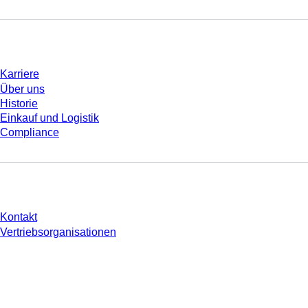
Unternehmen und Karriere
Karriere
Über uns
Historie
Einkauf und Logistik
Compliance
Sie haben Fragen?
Kontakt
Vertriebsorganisationen
* Die angezeigten Preise sind Listenpreise für nicht angemeldete Nutzer und
ohne individuell vereinbarte Konditionen. Alle Preise verstehen sich zzgl. der
gesetzlichen Steuer Ihres jeweiligen Landes und ggf. Versandkosten, sofern
nicht anders angegeben.