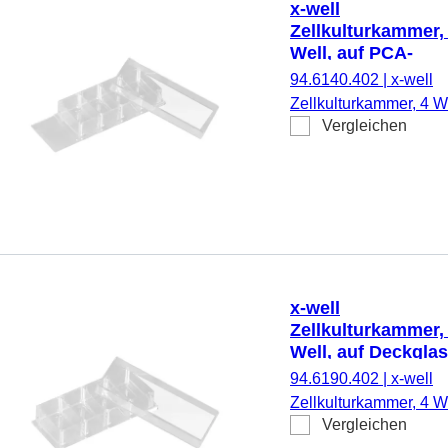
x-well
Zellkulturkammer,
Well, auf PCA-
Objektträger,
94.6140.402
|
x-well
ablösbarer Rahm
Zellkulturkammer, 4 We
Vergleichen
auf PCA-Objektträger,
ablösbarer Rahmen,
steril,
pyrogenfrei/endotoxinf
nicht zytotoxisch, 6
Stück/Blister
x-well
Zellkulturkammer,
Well, auf Deckglas
94.6190.402
|
x-well
Zellkulturkammer, 4 We
Vergleichen
auf Deckglas, steril,