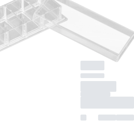
Well, auf Glas-
Objektträger,
ablösbarer Rahmen,
steril,
pyrogenfrei/endotoxinf
nicht zytotoxisch, 6
Stück/Blister