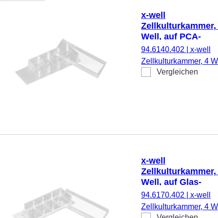
x-well
Zellkulturkammer,
Well, auf PCA-
Objektträger,
94.6140.402
|
x-well
ablösbarer Rahm
Zellkulturkammer, 4 We
Vergleichen
auf PCA-Objektträger,
ablösbarer Rahmen,
steril,
pyrogenfrei/endotoxinf
nicht zytotoxisch, 6
Stück/Blister
x-well
Zellkulturkammer,
Well, auf Glas-
Objektträger,
94.6170.402
|
x-well
ablösbarer Rahm
Zellkulturkammer, 4 We
Vergleichen