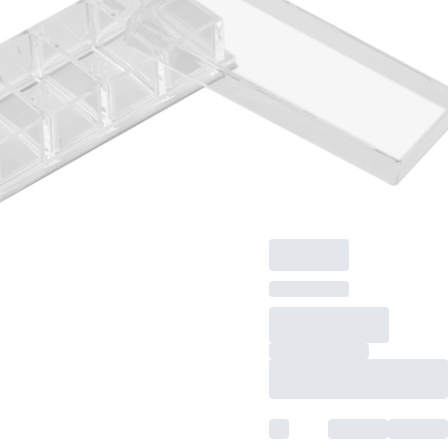
x-well
Zellkulturkammer, 4
Well, auf lumox®-
Objektträger,
ablösbarer Rahmen,
steril,
pyrogenfrei/endotoxinf
nicht zytotoxisch, 6
Stück/Blister