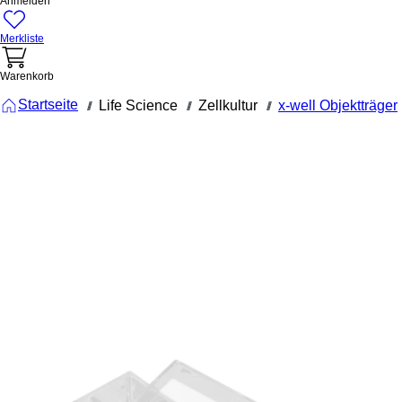
Anmelden
Merkliste
Warenkorb
Startseite
Life Science
Zellkultur
x-well Objektträger
///
///
///
94.6150.401
x-well
Zellkulturk
4 Well, auf
lumox®-
Objektträge
ablösbarer
Rahmen