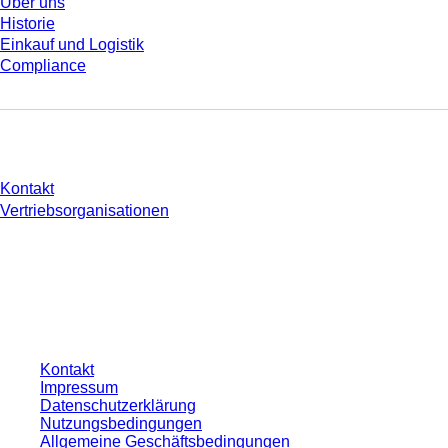
Über uns
Historie
Einkauf und Logistik
Compliance
Sie haben Fragen?
Kontakt
Vertriebsorganisationen
* Die angezeigten Preise sind Listenpreise für nicht angemeldete Nutzer und
ohne individuell vereinbarte Konditionen. Alle Preise verstehen sich zzgl. der
gesetzlichen Steuer Ihres jeweiligen Landes und ggf. Versandkosten, sofern
nicht anders angegeben.
Kontakt
Impressum
Datenschutzerklärung
Nutzungsbedingungen
Allgemeine Geschäftsbedingungen