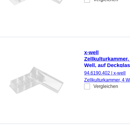
auf Glas-Objektträger,
ablösbarer Rahmen,
steril,
pyrogenfrei/endotoxinf
nicht zytotoxisch, 6
Stück/Blister
x-well
Zellkulturkammer,
Well, auf Deckglas
94.6190.402
|
x-well
Zellkulturkammer, 4 We
Vergleichen
auf Deckglas, steril,
pyrogenfrei/endotoxinf
nicht zytotoxisch, 6
Stück/Blister