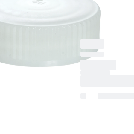
nicht autoklavierbar,
steril,
pyrogenfrei/endotoxinf
nicht zytotoxisch, 1
Stück/Blister