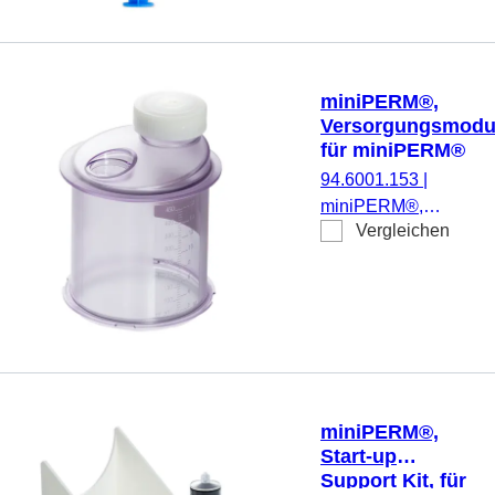
nicht
autoklavierbar,
steril, 1
Stück/Blister
miniPERM®,
Versorgungsmodu
für miniPERM®
Produktionsmodu
94.6001.153
|
miniPERM®,
Vergleichen
Versorgungsmodul, fü
miniPERM®
Produktionsmodul,
autoklavierbar bis 121
°C,
pyrogenfrei/endotoxinf
nicht zytotoxisch, 1
Stück/Beutel
miniPERM®,
Start-up
Support Kit, für