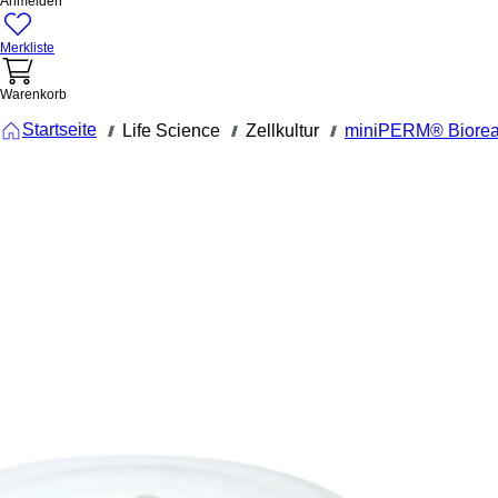
Anmelden
Merkliste
Warenkorb
Startseite
Life Science
Zellkultur
miniPERM® Biorea
///
///
///
94.6077.037
miniPERM®
Schraubver
für miniP
Versorgun
miniPERM®,
Schraubverschluss,
für miniPERM®
Versorgungsmodul,