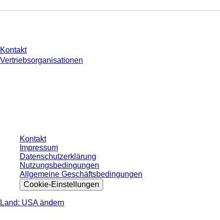
Sie haben Fragen?
Kontakt
Vertriebsorganisationen
* Die angezeigten Preise sind Listenpreise für nicht angemeldete Nutzer und
ohne individuell vereinbarte Konditionen. Alle Preise verstehen sich zzgl. der
gesetzlichen Steuer Ihres jeweiligen Landes und ggf. Versandkosten, sofern
nicht anders angegeben.
Kontakt
Impressum
Datenschutzerklärung
Nutzungsbedingungen
Allgemeine Geschäftsbedingungen
Cookie-Einstellungen
Land: USA ändern