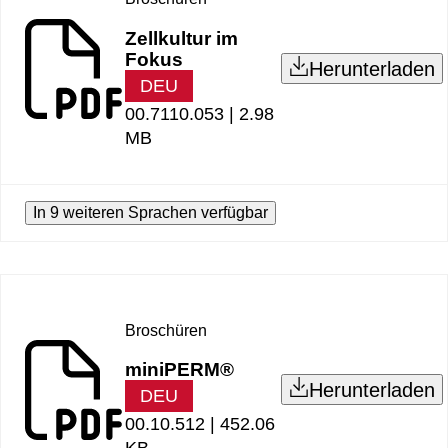
Zellkultur im
Fokus
Herunterladen
DEU
00.7110.053 |
2.98
MB
In 9 weiteren Sprachen verfügbar
Broschüren
miniPERM®
Herunterladen
DEU
00.10.512 |
452.06