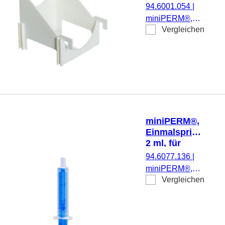
Bioreaktor
94.6001.054
|
miniPERM®,
Vergleichen
Ständer, für
miniPERM®
Bioreaktor, nicht
autoklavierbar, 4
Stück/Karton
miniPERM®,
Einmalspritze
2 ml, für
miniPERM®
94.6077.136
|
Bioreaktor,
miniPERM®,
Luer
Vergleichen
Einmalspritze 2
ml, für
miniPERM®
Bioreaktor, Luer,