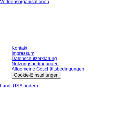
Vertriebsorganisationen
* Die angezeigten Preise sind Listenpreise für nicht angemeldete Nutzer und
ohne individuell vereinbarte Konditionen. Alle Preise verstehen sich zzgl. der
gesetzlichen Steuer Ihres jeweiligen Landes und ggf. Versandkosten, sofern
nicht anders angegeben.
Kontakt
Impressum
Datenschutzerklärung
Nutzungsbedingungen
Allgemeine Geschäftsbedingungen
Cookie-Einstellungen
Land: USA ändern