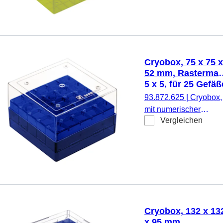
Material: PC, gelb,
Stülpdeckel mit
Belüftungsfunktion,
Verschluss:
transparent, (LxBxH):
Cryobox, 75 x 75 x
132 x 132 x 95 mm,
52 mm, Rastermaß
Rastermaß: 9 x 9, für 
5 x 5, für 25 Gefäß
Gefäße, für CryoPure
93.872.625
|
Cryobox,
Röhren 3,5 - 5,0 ml
mit numerischer
Innen- und
Vergleichen
Codierung pro
Außengewinde, 5
Lagerplatz, zur
Stück/Beutel
Tieftemperaturlagerun
Material: PC, blau,
Stülpdeckel mit
Belüftungsfunktion,
Verschluss:
transparent, (LxBxH):
Cryobox, 132 x 13
75 x 75 x 52 mm,
x 95 mm,