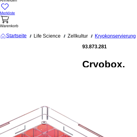
Anmelden
Merkliste
Warenkorb
Startseite
Life Science
Zellkultur
Kryokonservierung
///
///
///
93.873.281
Cryobox,
132 x 132 x
53 mm,
Rastermaß:
9 x 9, für 81
Gefäße
Cryobox, mit
numerischer