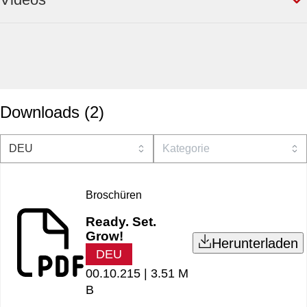
Downloads
(
2
)
Broschüren
Ready. Set.
Grow!
Herunterladen
DEU
00.10.215 |
3.51 M
B