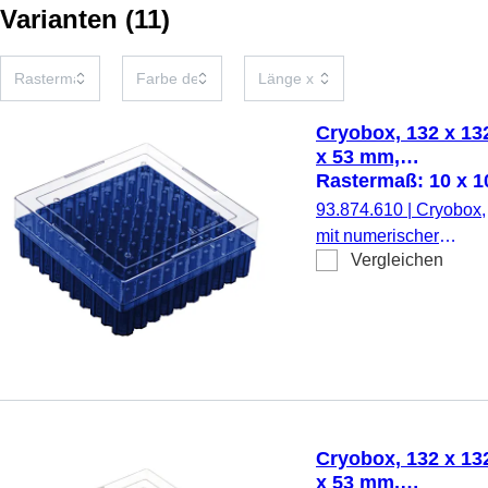
Varianten
(
11
)
Cryobox, 132 x 13
x 53 mm,
Rastermaß: 10 x 1
für 100 Gefäße
93.874.610
|
Cryobox,
mit numerischer
Vergleichen
Codierung pro
Lagerplatz, zur
Tieftemperaturlagerun
Material: PC, blau,
Stülpdeckel mit
Belüftungsfunktion,
Verschluss:
transparent, (LxBxH):
Cryobox, 132 x 13
132 x 132 x 53 mm,
x 53 mm,