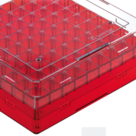
Codierung pro
Lagerplatz, zur
Tieftemperaturlagerun
Material: PC, rot,
Stülpdeckel mit
Belüftungsfunktion,
Verschluss:
transparent, (LxBxH):
132 x 132 x 53 mm,
Rastermaß: 9 x 9, für
81 Gefäße, für
CryoPure Röhren 1,2
- 2,0 ml Innen- und
Außengewinde, 5
Stück/Beutel