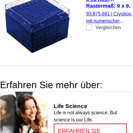
Rastermaß: 5 x 5, für 
Rastermaß: 9 x 9,
Gefäße, für CryoPure
für 81 Gefäße
93.875.681
|
Cryobox,
Röhren 1,2 - 2,0 ml
mit numerischer
Innen- und
Vergleichen
Codierung pro
Außengewinde, 5
Lagerplatz, zur
Stück/Beutel
Tieftemperaturlagerun
Material: PC, blau,
Stülpdeckel mit
Belüftungsfunktion,
Verschluss:
transparent, (LxBxH):
Erfahren Sie mehr über:
132 x 132 x 95 mm,
Rastermaß: 9 x 9, für 
Gefäße, für CryoPure
Life Science
Röhren 3,5 - 5,0 ml
Life is not always science. But
Innen- und
science is our Life.
Außengewinde, 5
Stück/Beutel
ERFAHREN SIE