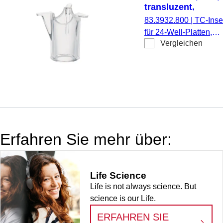
transluzent,
Porengröße: 8 µm
83.3932.800
|
TC-Inser
für 24-Well-Platten,
Vergleichen
Membran: PET,
transluzent, Porengrö
8 µm, steril,
pyrogenfrei/endotoxinf
nicht zytotoxisch, 1
Stück/Blister
Erfahren Sie mehr über:
Life Science
Life is not always science. But
science is our Life.
ERFAHREN SIE