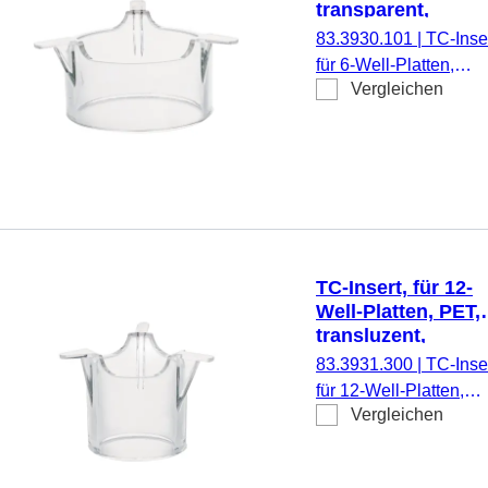
transparent,
Porengröße: 1 µm
83.3930.101
|
TC-Inser
für 6-Well-Platten,
Vergleichen
Membran: PET,
transparent, Porengrö
1 µm, steril,
pyrogenfrei/endotoxinf
nicht zytotoxisch, 1
Stück/Blister
TC-Insert, für 12-
Well-Platten, PET,
transluzent,
Porengröße: 3 µm
83.3931.300
|
TC-Inser
für 12-Well-Platten,
Vergleichen
Membran: PET,
transluzent, Porengrö
3 µm, steril,