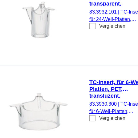
transparent,
Porengröße: 1 µm
83.3932.101
|
TC-Inser
für 24-Well-Platten,
Vergleichen
Membran: PET,
transparent, Porengrö
1 µm, steril,
pyrogenfrei/endotoxinf
nicht zytotoxisch, 1
Stück/Blister
TC-Insert, für 6-We
Platten, PET,
transluzent,
Porengröße: 3 µm
83.3930.300
|
TC-Inser
für 6-Well-Platten,
Vergleichen
Membran: PET,
transluzent, Porengrö
3 µm, steril,