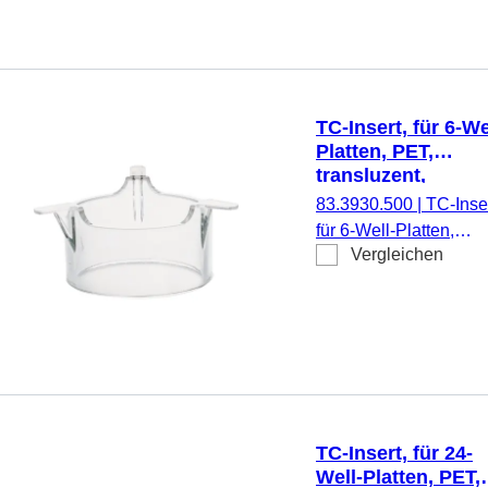
pyrogenfrei/endotoxinf
nicht zytotoxisch, 1
Stück/Blister
TC-Insert, für 6-We
Platten, PET,
transluzent,
Porengröße: 5 µm
83.3930.500
|
TC-Inser
für 6-Well-Platten,
Vergleichen
Membran: PET,
transluzent, Porengrö
5 µm, steril,
pyrogenfrei/endotoxinf
nicht zytotoxisch, 1
Stück/Blister
TC-Insert, für 24-
Well-Platten, PET,