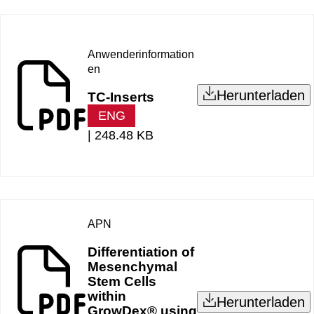
Anwenderinformation
en
Herunterladen
TC-Inserts
ENG
|
248.48 KB
APN
Differentiation of
Mesenchymal
Stem Cells
within
Herunterladen
GrowDex® using