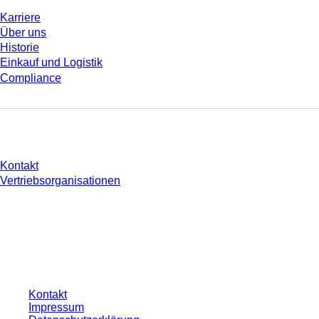
Karriere
Über uns
Historie
Einkauf und Logistik
Compliance
Sie haben Fragen?
Kontakt
Vertriebsorganisationen
* Die angezeigten Preise sind Listenpreise für nicht angemeldete Nutzer und
ohne individuell vereinbarte Konditionen. Alle Preise verstehen sich zzgl. der
gesetzlichen Steuer Ihres jeweiligen Landes und ggf. Versandkosten, sofern
nicht anders angegeben.
Kontakt
Impressum