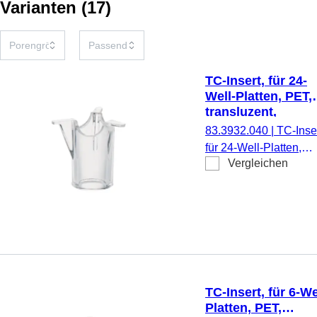
Varianten
(
17
)
TC-Insert, für 24-
Well-Platten, PET,
transluzent,
Porengröße: 0,4 
83.3932.040
|
TC-Inser
für 24-Well-Platten,
Vergleichen
Membran: PET,
transluzent, Porengrö
0,4 µm, steril,
pyrogenfrei/endotoxinf
nicht zytotoxisch, 1
Stück/Blister
TC-Insert, für 6-We
Platten, PET,