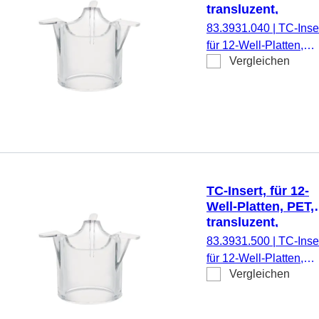
transluzent,
Porengröße: 0,4 
83.3931.040
|
TC-Inser
für 12-Well-Platten,
Vergleichen
Membran: PET,
transluzent, Porengrö
0,4 µm, steril,
pyrogenfrei/endotoxinf
nicht zytotoxisch, 1
Stück/Blister
TC-Insert, für 12-
Well-Platten, PET,
transluzent,
Porengröße: 5 µm
83.3931.500
|
TC-Inser
für 12-Well-Platten,
Vergleichen
Membran: PET,
transluzent, Porengrö
5 µm, steril,