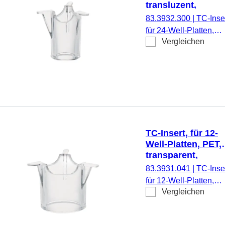
transluzent,
Porengröße: 3 µm
83.3932.300
|
TC-Inser
für 24-Well-Platten,
Vergleichen
Membran: PET,
transluzent, Porengrö
3 µm, steril,
pyrogenfrei/endotoxinf
nicht zytotoxisch, 1
Stück/Blister
TC-Insert, für 12-
Well-Platten, PET,
transparent,
Porengröße: 0,4 
83.3931.041
|
TC-Inser
für 12-Well-Platten,
Vergleichen
Membran: PET,
transparent, Porengrö
0,4 µm, steril,