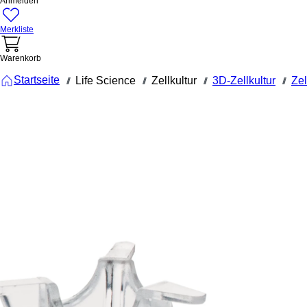
Anmelden
Merkliste
Warenkorb
Startseite
Life Science
Zellkultur
3D-Zellkultur
Zel
///
///
///
///
83.3932.500
TC-Insert,
für 24-Well-
Platten,
PET,
transluzent
Porengröße
5 µm