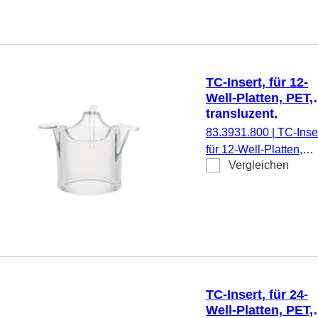
pyrogenfrei/endotoxinf
nicht zytotoxisch, 1
Stück/Blister
TC-Insert, für 12-
Well-Platten, PET,
transluzent,
Porengröße: 8 µm
83.3931.800
|
TC-Inser
für 12-Well-Platten,
Vergleichen
Membran: PET,
transluzent, Porengrö
8 µm, steril,
pyrogenfrei/endotoxinf
nicht zytotoxisch, 1
Stück/Blister
TC-Insert, für 24-
Well-Platten, PET,