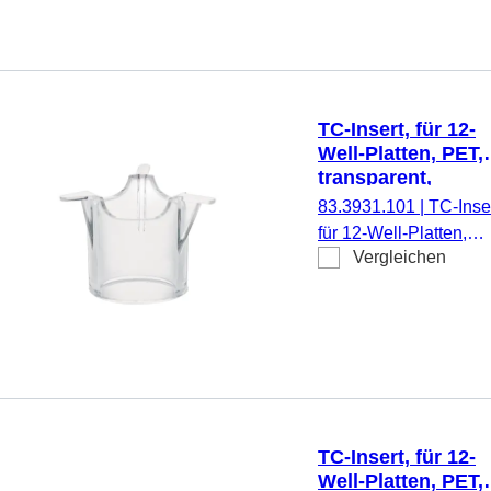
pyrogenfrei/endotoxinf
nicht zytotoxisch, 1
Stück/Blister
TC-Insert, für 12-
Well-Platten, PET,
transparent,
Porengröße: 1 µm
83.3931.101
|
TC-Inser
für 12-Well-Platten,
Vergleichen
Membran: PET,
transparent, Porengrö
1 µm, steril,
pyrogenfrei/endotoxinf
nicht zytotoxisch, 1
Stück/Blister
TC-Insert, für 12-
Well-Platten, PET,