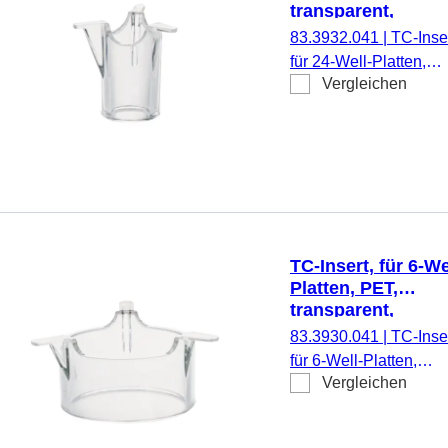
transparent,
Porengröße: 0,4 
83.3932.041
|
TC-Inser
für 24-Well-Platten,
Vergleichen
Membran: PET,
transparent, Porengrö
0,4 µm, steril,
pyrogenfrei/endotoxinf
nicht zytotoxisch, 1
Stück/Blister
TC-Insert, für 6-We
Platten, PET,
transparent,
Porengröße: 0,4 
83.3930.041
|
TC-Inser
für 6-Well-Platten,
Vergleichen
Membran: PET,
transparent, Porengrö
0,4 µm, steril,