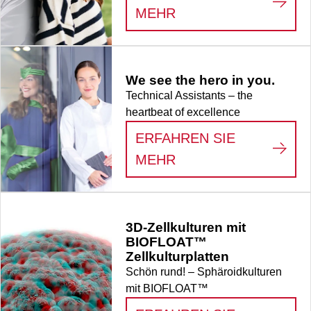
:
LIFE SCIENCE
MEHR
We see the hero in you.
Technical Assistants – the
heartbeat of excellence
ERFAHREN SIE
:
WE SEE THE HERO
MEHR
3D-Zellkulturen mit
BIOFLOAT™
Zellkulturplatten
Schön rund! – Sphäroidkulturen
mit BIOFLOAT™