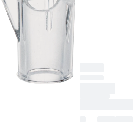
TC-Insert, für 24-Well-
Platten, Membran:
PET, transluzent,
Porengröße: 5 µm,
steril,
pyrogenfrei/endotoxinf
nicht zytotoxisch, 1
Stück/Blister