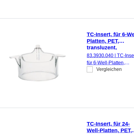
pyrogenfrei/endotoxinf
nicht zytotoxisch, 1
Stück/Blister
TC-Insert, für 6-We
Platten, PET,
transluzent,
Porengröße: 0,4 
83.3930.040
|
TC-Inser
für 6-Well-Platten,
Vergleichen
Membran: PET,
transluzent, Porengrö
0,4 µm, steril,
pyrogenfrei/endotoxinf
nicht zytotoxisch, 1
Stück/Blister
TC-Insert, für 24-
Well-Platten, PET,