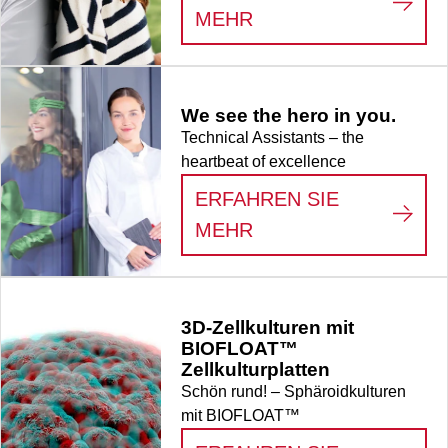
:
LIFE SCIENCE
MEHR
We see the hero in you.
Technical Assistants – the
heartbeat of excellence
ERFAHREN SIE
:
WE SEE THE HERO
MEHR
3D-Zellkulturen mit
BIOFLOAT™
Zellkulturplatten
Schön rund! – Sphäroidkulturen
mit BIOFLOAT™