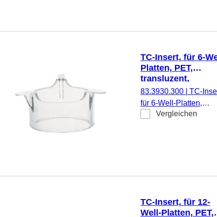
pyrogenfrei/endotoxinf
nicht zytotoxisch, 1
Stück/Blister
TC-Insert, für 6-We
Platten, PET,
transluzent,
Porengröße: 3 µm
83.3930.300
|
TC-Inser
für 6-Well-Platten,
Vergleichen
Membran: PET,
transluzent, Porengrö
3 µm, steril,
pyrogenfrei/endotoxinf
nicht zytotoxisch, 1
Stück/Blister
TC-Insert, für 12-
Well-Platten, PET,