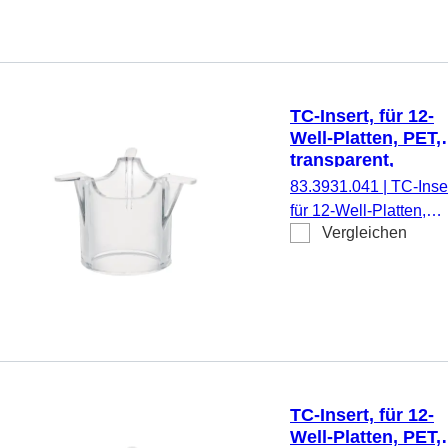
pyrogenfrei/endotoxinf
nicht zytotoxisch, 1
Stück/Blister
TC-Insert, für 12-
Well-Platten, PET,
transparent,
Porengröße: 0,4 
83.3931.041
|
TC-Inser
für 12-Well-Platten,
Vergleichen
Membran: PET,
transparent, Porengrö
0,4 µm, steril,
pyrogenfrei/endotoxinf
nicht zytotoxisch, 1
Stück/Blister
TC-Insert, für 12-
Well-Platten, PET,