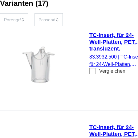
Varianten
(
17
)
TC-Insert, für 24-
Well-Platten, PET,
transluzent,
Porengröße: 5 µm
83.3932.500
|
TC-Inser
für 24-Well-Platten,
Vergleichen
Membran: PET,
transluzent, Porengrö
5 µm, steril,
pyrogenfrei/endotoxinf
nicht zytotoxisch, 1
Stück/Blister
TC-Insert, für 24-
Well-Platten, PET,