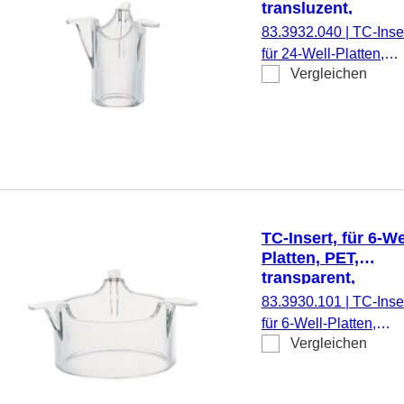
transluzent,
Porengröße: 0,4 
83.3932.040
|
TC-Inser
für 24-Well-Platten,
Vergleichen
Membran: PET,
transluzent, Porengrö
0,4 µm, steril,
pyrogenfrei/endotoxinf
nicht zytotoxisch, 1
Stück/Blister
TC-Insert, für 6-We
Platten, PET,
transparent,
Porengröße: 1 µm
83.3930.101
|
TC-Inser
für 6-Well-Platten,
Vergleichen
Membran: PET,
transparent, Porengrö
1 µm, steril,