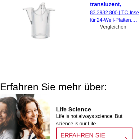
transluzent,
Porengröße: 8 µm
83.3932.800
|
TC-Inser
für 24-Well-Platten,
Vergleichen
Membran: PET,
transluzent, Porengrö
8 µm, steril,
pyrogenfrei/endotoxinf
nicht zytotoxisch, 1
Stück/Blister
Erfahren Sie mehr über:
Life Science
Life is not always science. But
science is our Life.
ERFAHREN SIE