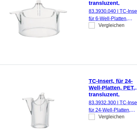
transluzent,
Porengröße: 0,4 
83.3930.040
|
TC-Inser
für 6-Well-Platten,
Vergleichen
Membran: PET,
transluzent, Porengrö
0,4 µm, steril,
pyrogenfrei/endotoxinf
nicht zytotoxisch, 1
Stück/Blister
TC-Insert, für 24-
Well-Platten, PET,
transluzent,
Porengröße: 3 µm
83.3932.300
|
TC-Inser
für 24-Well-Platten,
Vergleichen
Membran: PET,
transluzent, Porengrö
3 µm, steril,