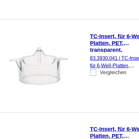
pyrogenfrei/endotoxinf
nicht zytotoxisch, 1
Stück/Blister
TC-Insert, für 6-We
Platten, PET,
transparent,
Porengröße: 0,4 
83.3930.041
|
TC-Inser
für 6-Well-Platten,
Vergleichen
Membran: PET,
transparent, Porengrö
0,4 µm, steril,
pyrogenfrei/endotoxinf
nicht zytotoxisch, 1
Stück/Blister
TC-Insert, für 6-We
Platten, PET,