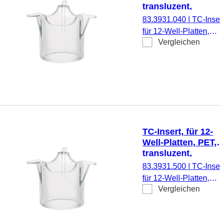
transluzent,
Porengröße: 0,4 
83.3931.040
|
TC-Inser
für 12-Well-Platten,
Vergleichen
Membran: PET,
transluzent, Porengrö
0,4 µm, steril,
pyrogenfrei/endotoxinf
nicht zytotoxisch, 1
Stück/Blister
TC-Insert, für 12-
Well-Platten, PET,
transluzent,
Porengröße: 5 µm
83.3931.500
|
TC-Inser
für 12-Well-Platten,
Vergleichen
Membran: PET,
transluzent, Porengrö
5 µm, steril,