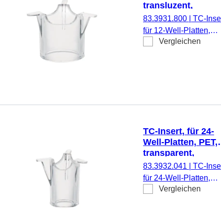
transluzent,
Porengröße: 8 µm
83.3931.800
|
TC-Inser
für 12-Well-Platten,
Vergleichen
Membran: PET,
transluzent, Porengrö
8 µm, steril,
pyrogenfrei/endotoxinf
nicht zytotoxisch, 1
Stück/Blister
TC-Insert, für 24-
Well-Platten, PET,
transparent,
Porengröße: 0,4 
83.3932.041
|
TC-Inser
für 24-Well-Platten,
Vergleichen
Membran: PET,
transparent, Porengrö
0,4 µm, steril,