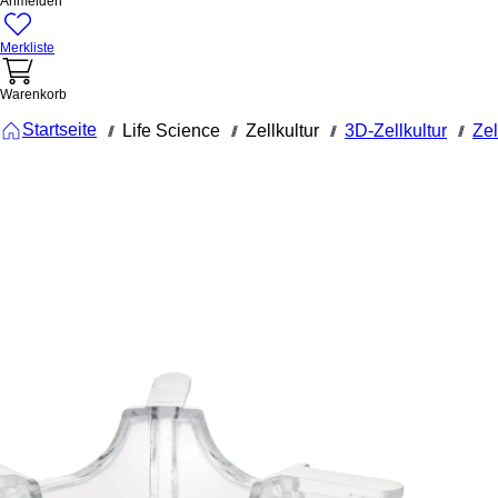
Anmelden
Merkliste
Warenkorb
Startseite
Life Science
Zellkultur
3D-Zellkultur
Zel
///
///
///
///
83.3931.101
TC-Insert,
für 12-Well-
Platten,
PET,
transparent
Porengröße
1 µm