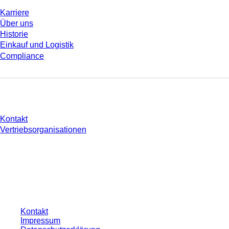
Karriere
Über uns
Historie
Einkauf und Logistik
Compliance
Sie haben Fragen?
Kontakt
Vertriebsorganisationen
* Die angezeigten Preise sind Listenpreise für nicht angemeldete Nutzer und
ohne individuell vereinbarte Konditionen. Alle Preise verstehen sich zzgl. der
gesetzlichen Steuer Ihres jeweiligen Landes und ggf. Versandkosten, sofern
nicht anders angegeben.
Kontakt
Impressum