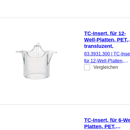
pyrogenfrei/endotoxinf
nicht zytotoxisch, 1
Stück/Blister
TC-Insert, für 12-
Well-Platten, PET,
transluzent,
Porengröße: 3 µm
83.3931.300
|
TC-Inser
für 12-Well-Platten,
Vergleichen
Membran: PET,
transluzent, Porengrö
3 µm, steril,
pyrogenfrei/endotoxinf
nicht zytotoxisch, 1
Stück/Blister
TC-Insert, für 6-We
Platten, PET,