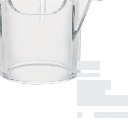
TC-Insert, für 12-Well-
Platten, Membran:
PET, transparent,
Porengröße: 1 µm,
steril,
pyrogenfrei/endotoxinf
nicht zytotoxisch, 1
Stück/Blister