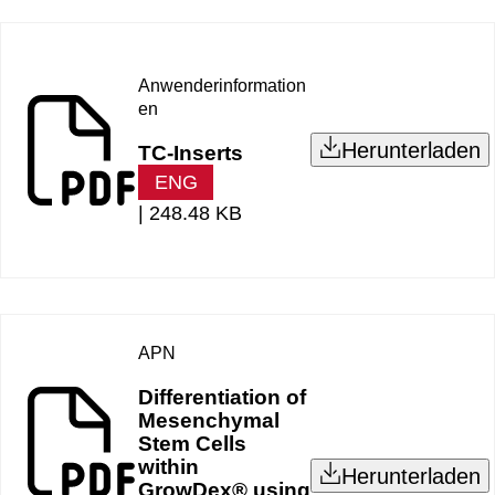
Anwenderinformation
en
Herunterladen
TC-Inserts
ENG
|
248.48 KB
APN
Differentiation of
Mesenchymal
Stem Cells
within
Herunterladen
GrowDex® using