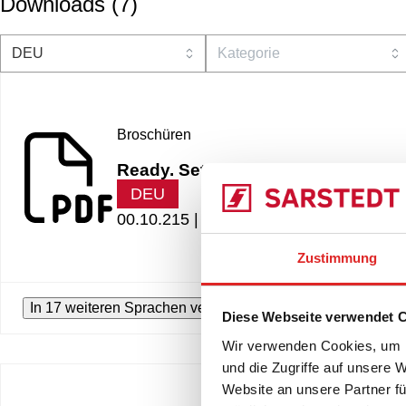
Downloads
(
7
)
Broschüren
Ready. Set. Grow!
DEU
00.10.215 |
3.51 MB
Zustimmung
In 17 weiteren Sprachen verfügbar
Diese Webseite verwendet 
Wir verwenden Cookies, um I
und die Zugriffe auf unsere 
Website an unsere Partner fü