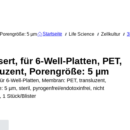
Startseite
t, Porengröße: 5 µm
Life Science
Zellkultur
3
///
///
///
ert, für 6-Well-Platten, PET,
luzent, Porengröße: 5 µm
für 6-Well-Platten, Membran: PET, transluzent,
 5 µm, steril, pyrogenfrei/endotoxinfrei, nicht
, 1 Stück/Blister