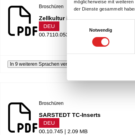
möglicherweise mit weiteren
Broschüren
der Dienste gesammelt habe
Zellkultur im Fokus
Einwilligungsauswahl
DEU
Notwendig
00.7110.053 |
2.98 MB
In 9 weiteren Sprachen verfügbar
Broschüren
SARSTEDT TC-Inserts
DEU
00.10.745 |
2.09 MB