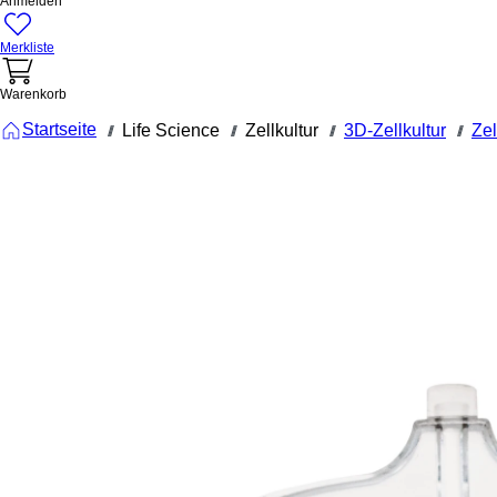
Anmelden
Merkliste
Warenkorb
Startseite
Life Science
Zellkultur
3D-Zellkultur
Zel
///
///
///
///