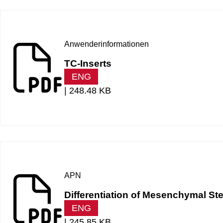
Anwenderinformationen
TC-Inserts
ENG
|
248.48 KB
APN
Differentiation of Mesenchymal S
ENG
|
245.85 KB