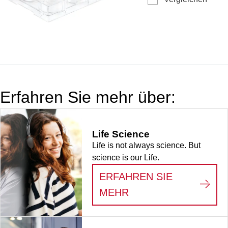
Material: PS, Oberfläc
BIOFLOAT™, für
Sphäroidkultur,
Flachboden, steril,
pyrogenfrei/endotoxinf
nicht zytotoxisch, 1
Stück/Beutel
Erfahren Sie mehr über:
Life Science
Life is not always science. But
science is our Life.
ERFAHREN SIE
:
LIFE SCIENCE
MEHR