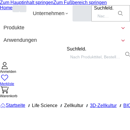
Zum Hauptinhalt springen
Zum Fußbereich springen
Home
Suchfeld.
Unternehmen
Produkte
Anwendungen
Suchfeld.
Anmelden
Merkliste
Warenkorb
Startseite
Life Science
Zellkultur
3D-Zellkultur
BIO
///
///
///
///
83.3925.400