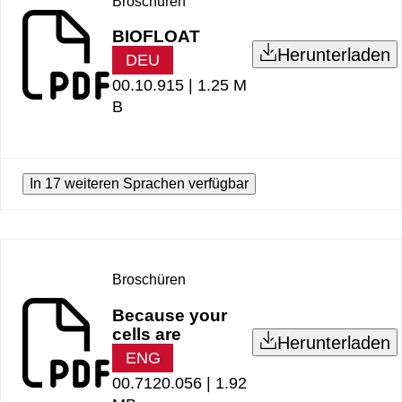
Broschüren
BIOFLOAT
Herunterladen
DEU
00.10.915 |
1.25 M
B
In 17 weiteren Sprachen verfügbar
Broschüren
Because your
cells are
Herunterladen
ENG
00.7120.056 |
1.92