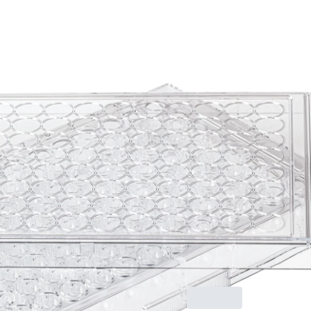
Zellkulturpl
96 Well,
Oberfläche
BIOFLOAT
Rundbode
Zellkulturplatte, 96
Well, Material: PS,
Oberfläche:
BIOFLOAT™, für
Sphäroidkultur,
Rundboden, steril,
pyrogenfrei/endotoxinf
nicht zytotoxisch, 1
Stück/Beutel