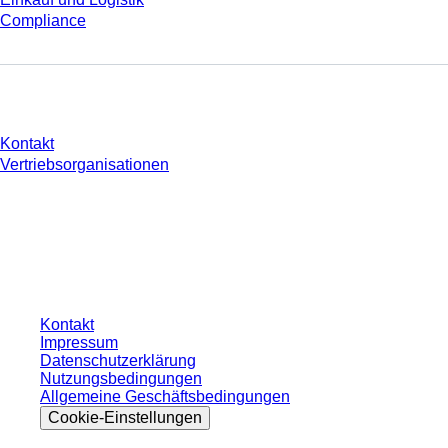
Compliance
Sie haben Fragen?
Kontakt
Vertriebsorganisationen
* Die angezeigten Preise sind Listenpreise für nicht angemeldete Nutzer und
ohne individuell vereinbarte Konditionen. Alle Preise verstehen sich zzgl. der
gesetzlichen Steuer Ihres jeweiligen Landes und ggf. Versandkosten, sofern
nicht anders angegeben.
Kontakt
Impressum
Datenschutzerklärung
Nutzungsbedingungen
Allgemeine Geschäftsbedingungen
Cookie-Einstellungen