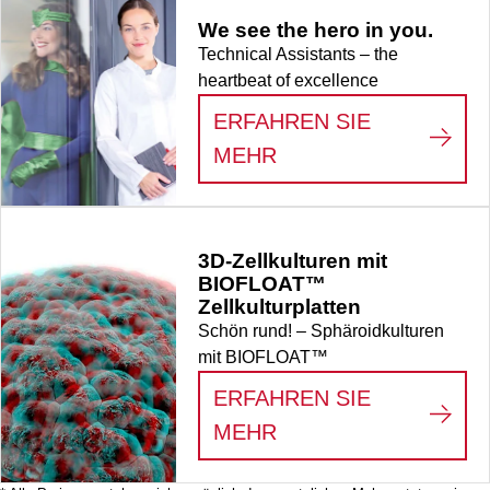
We see the hero in you.
Technical Assistants – the
heartbeat of excellence
ERFAHREN SIE
:
WE SEE THE HERO
MEHR
3D-Zellkulturen mit
BIOFLOAT™
Zellkulturplatten
Schön rund! – Sphäroidkulturen
mit BIOFLOAT™
ERFAHREN SIE
:
3D-ZELLKULTUREN
MEHR