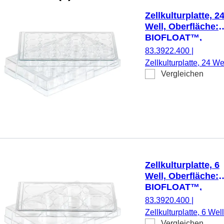
Zellkulturplatte, 2
Well, Oberfläche:
BIOFLOAT™,
Flachboden
83.3922.400
|
Zellkulturplatte, 24 Wel
Vergleichen
Material: PS, Oberfläc
BIOFLOAT™, für
Sphäroidkultur,
Flachboden, steril,
pyrogenfrei/endotoxinf
nicht zytotoxisch, 1
Stück/Beutel
Zellkulturplatte, 6
Well, Oberfläche:
BIOFLOAT™,
Flachboden
83.3920.400
|
Zellkulturplatte, 6 Well
Vergleichen