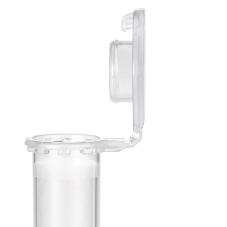
SafeSeal
Reagiergef
2 ml, PP, P
Performanc
Tested, DN
Low Bindin
SafeSeal
Reagiergefäß,
Arbeitsvolumen: 2 ml,
Material: PP,
transparent,
Verschluss: natur,
SafeSeal-Verschluss,
Verschluss
anhängend, mit