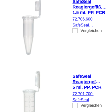
SafeSeal
Reagiergefäß,
1,5 ml, PP, PCR
Performance
72.706.600
|
Tested, Protein
SafeSeal
Low Binding
Vergleichen
Reagiergefäß,
Arbeitsvolumen: 1,5
ml, Material: PP,
transparent,
Verschluss: natur,
SafeSeal-
Verschluss,
Verschluss
SafeSeal
anhängend, mit
Reagiergefäß,
eingespritzter
5 ml, PP, PCR
Graduierung und
Performance
72.701.700
|
Schriftfeld, PCR
Tested, DNA
SafeSeal
Performance
Low Binding
Vergleichen
Reagiergefäß,
Tested, Protein Low
Arbeitsvolumen: