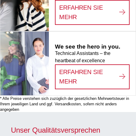
Binding, 50
ERFAHREN SIE
Stück/Minigripbeutel
:
LIFE SCIENCE
MEHR
We see the hero in you.
Technical Assistants – the
heartbeat of excellence
ERFAHREN SIE
:
WE SEE THE HERO
MEHR
* Alle Preise verstehen sich zuzüglich der gesetzlichen Mehrwertsteuer in
Ihrem jeweiligen Land und ggf. Versandkosten, sofern nicht anders
angegeben
Unser Qualitätsversprechen