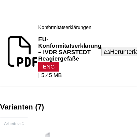
Konformitätserklärungen
EU-
Konformitätserklärung
Herunterl
– IVDR SARSTEDT
Reagiergefäße
ENG
|
5.45 MB
Varianten
(
7
)