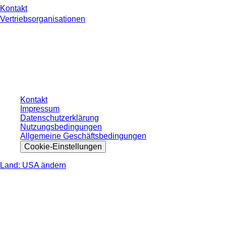
Kontakt
Vertriebsorganisationen
* Die angezeigten Preise sind Listenpreise für nicht angemeldete Nutzer und
ohne individuell vereinbarte Konditionen. Alle Preise verstehen sich zzgl. der
gesetzlichen Steuer Ihres jeweiligen Landes und ggf. Versandkosten, sofern
nicht anders angegeben.
Kontakt
Impressum
Datenschutzerklärung
Nutzungsbedingungen
Allgemeine Geschäftsbedingungen
Cookie-Einstellungen
Land: USA ändern