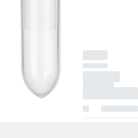
eingespritzter
Graduierung und
Schriftfeld, PCR
Performance Tested,
DNA Low Binding, 50
Stück/Minigripbeutel