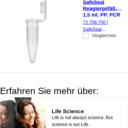
SafeSeal
anhängend, mit
Reagiergefäß,
eingespritzter
1,5 ml, PP, PCR
Graduierung und
Performance
72.706.700
|
Schriftfeld, PCR
Tested, DNA
SafeSeal
Performance
Low Binding
Vergleichen
Reagiergefäß,
Tested, DNA Low
Arbeitsvolumen: 1,5
Binding, 50
ml, Material: PP,
Stück/Minigripbeutel
transparent,
Verschluss: natur,
SafeSeal-
Verschluss,
Verschluss
Erfahren Sie mehr über:
anhängend, mit
eingespritzter
Graduierung und
Life Science
Schriftfeld, PCR
Life is not always science. But
Performance
science is our Life.
Tested, DNA Low