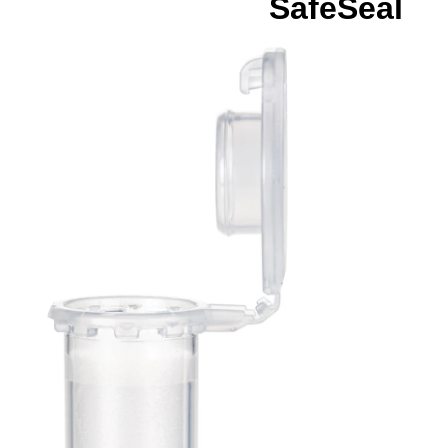
SafeSeal
Reagiergef
2 ml, PP, P
Performanc
Tested,
Protein Lo
Binding
SafeSeal
Reagiergefäß,
Arbeitsvolumen: 2 ml,
Material: PP,
transparent,
Verschluss: natur,
SafeSeal-Verschluss,
Verschluss