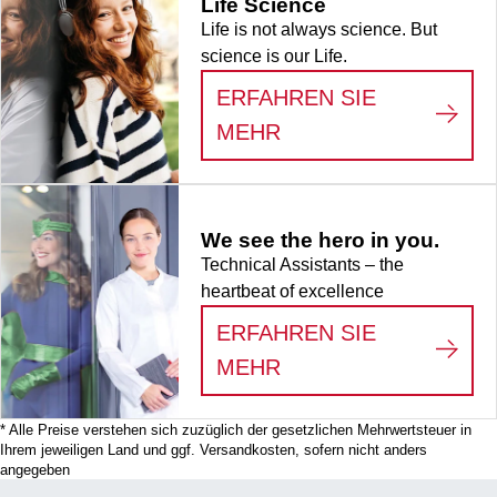
Life Science
Schriftfeld, PCR
Life is not always science. But
Performance
science is our Life.
Tested, DNA Low
Binding, 50
ERFAHREN SIE
Stück/Minigripbeutel
:
LIFE SCIENCE
MEHR
We see the hero in you.
Technical Assistants – the
heartbeat of excellence
ERFAHREN SIE
:
WE SEE THE HERO
MEHR
* Alle Preise verstehen sich zuzüglich der gesetzlichen Mehrwertsteuer in
Ihrem jeweiligen Land und ggf. Versandkosten, sofern nicht anders
angegeben