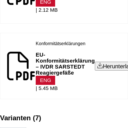
ENG
|
2.12 MB
Konformitätserklärungen
EU-
Konformitätserklärung
Herunterl
– IVDR SARSTEDT
Reagiergefäße
ENG
|
5.45 MB
Varianten
(
7
)