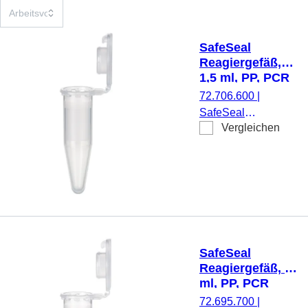
SafeSeal
Reagiergefäß,
1,5 ml, PP, PCR
Performance
72.706.600
|
Tested, Protein
SafeSeal
Low Binding
Vergleichen
Reagiergefäß,
Arbeitsvolumen: 1,5
ml, Material: PP,
transparent,
Verschluss: natur,
SafeSeal-
Verschluss,
Verschluss
SafeSeal
anhängend, mit
Reagiergefäß, 2
eingespritzter
ml, PP, PCR
Graduierung und
Performance
72.695.700
|