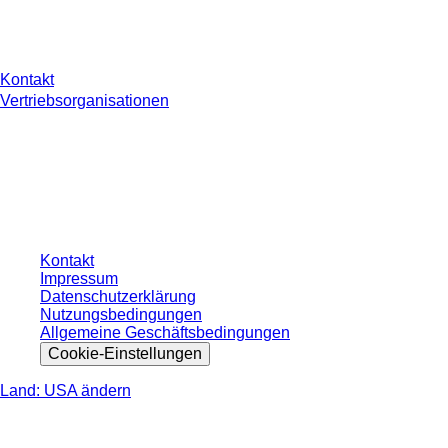
Sie haben Fragen?
Kontakt
Vertriebsorganisationen
* Die angezeigten Preise sind Listenpreise für nicht angemeldete Nutzer und
ohne individuell vereinbarte Konditionen. Alle Preise verstehen sich zzgl. der
gesetzlichen Steuer Ihres jeweiligen Landes und ggf. Versandkosten, sofern
nicht anders angegeben.
Kontakt
Impressum
Datenschutzerklärung
Nutzungsbedingungen
Allgemeine Geschäftsbedingungen
Cookie-Einstellungen
Land: USA ändern