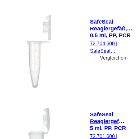
natur, SafeSeal-
Verschluss,
Verschluss
SafeSeal
anhängend, mit
Reagiergefäß,
eingespritzter
0,5 ml, PP, PCR
Graduierung
Performance
72.704.600
|
und Schriftfeld,
Tested, Protein
SafeSeal
PCR
Low Binding
Vergleichen
Reagiergefäß,
Performance
Arbeitsvolumen: 0,5
Tested, DNA
ml, Material: PP,
Low Binding, 25
transparent,
Stück/Beutel
Verschluss: natur,
SafeSeal-
Verschluss,
Verschluss
SafeSeal
anhängend, mit
Reagiergefäß,
eingespritzter
5 ml, PP, PCR
Graduierung und
Performance
72.701.600
|