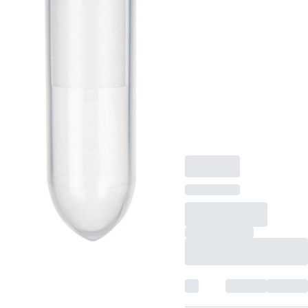
anhängend, mit
eingespritzter
Graduierung und
Schriftfeld, PCR
Performance Tested,
Protein Low Binding,
50
Stück/Minigripbeutel