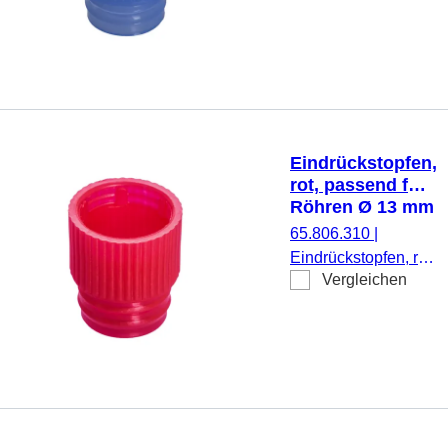
Röhren Ø 12 mm,
1.000 Stück/Beutel
Eindrückstopfen,
rot, passend für
Röhren Ø 13 mm
65.806.310
|
Eindrückstopfen, rot,
Vergleichen
passend für Röhren
Ø 13 mm, 1.000
Stück/Beutel