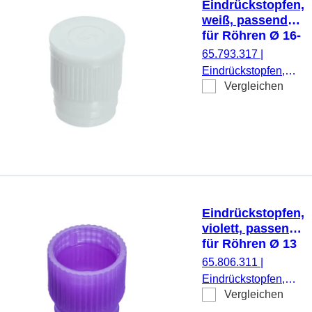
Eindrückstopfen,
weiß, passend
für Röhren Ø 16-
17 mm
65.793.317
|
Eindrückstopfen,
Vergleichen
weiß, passend für
Röhren Ø 16-17
mm, 1.000
Stück/Beutel
Eindrückstopfen,
violett, passend
für Röhren Ø 13
mm
65.806.311
|
Eindrückstopfen,
Vergleichen
violett, passend für