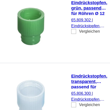
Eindrückstopfen,
grün, passend
für Röhren Ø 12
mm
65.809.302
|
Eindrückstopfen,
Vergleichen
grün, passend für
Röhren Ø 12 mm,
1.000 Stück/Beutel
Eindrückstopfen,
transparent,
passend für
Röhren Ø 13 mm
65.806.300
|
Eindrückstopfen,
Vergleichen
transparent,