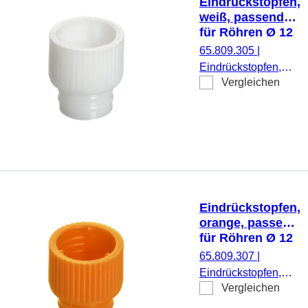
Eindrückstopfen,
weiß, passend
für Röhren Ø 12
mm
65.809.305
|
Eindrückstopfen,
Vergleichen
weiß, passend für
Röhren Ø 12 mm,
1.000 Stück/Beutel
Eindrückstopfen,
orange, passend
für Röhren Ø 12
mm
65.809.307
|
Eindrückstopfen,
Vergleichen
orange, passend für
Röhren Ø 12 mm,