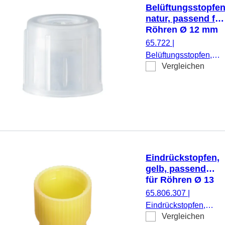
Belüftungsstopfen
natur, passend für
Röhren Ø 12 mm
65.722
|
Belüftungsstopfen,
Vergleichen
natur, passend für
Röhren Ø 12 mm, 100
Stück/Beutel
Eindrückstopfen,
gelb, passend
für Röhren Ø 13
mm
65.806.307
|
Eindrückstopfen,
Vergleichen
gelb, passend für