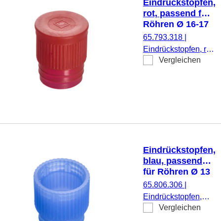
Eindrückstopfen,
rot, passend für
Röhren Ø 16-17
mm
65.793.318
|
Eindrückstopfen, rot,
Vergleichen
passend für Röhren
Ø 16-17 mm, 1.000
Stück/Beutel
Eindrückstopfen,
blau, passend
für Röhren Ø 13
mm
65.806.306
|
Eindrückstopfen,
Vergleichen
blau, passend für
Röhren Ø 13 mm,