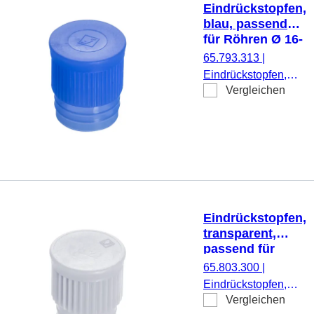
Eindrückstopfen,
blau, passend
für Röhren Ø 16-
17 mm
65.793.313
|
Eindrückstopfen,
Vergleichen
blau, passend für
Röhren Ø 16-17
mm, 1.000
Stück/Beutel
Eindrückstopfen,
transparent,
passend für
Röhren Ø 15,7
65.803.300
|
mm
Eindrückstopfen,
Vergleichen
transparent,