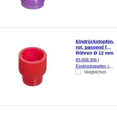
Röhren Ø 16-17
mm, 1.000
Stück/Beutel
Eindrückstopfen,
rot, passend für
Röhren Ø 12 mm
65.809.306
|
Eindrückstopfen, rot,
Vergleichen
passend für Röhren
Ø 12 mm, 1.000
Stück/Beutel