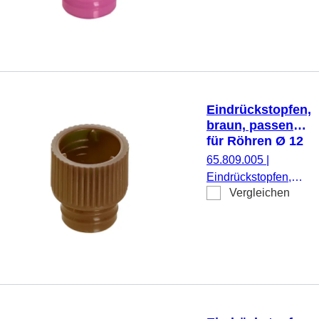
1.000 Stück/Beutel
Eindrückstopfen,
braun, passend
für Röhren Ø 12
mm
65.809.005
|
Eindrückstopfen,
Vergleichen
braun, passend für
Röhren Ø 12 mm,
1.000 Stück/Beutel