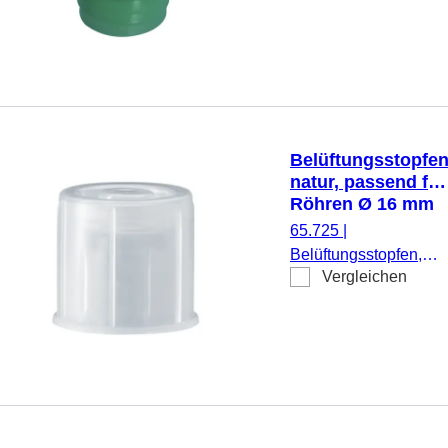
Röhren Ø 16-17
mm, 1.000
Stück/Beutel
Belüftungsstopfen
natur, passend für
Röhren Ø 16 mm
65.725
|
Belüftungsstopfen,
Vergleichen
natur, passend für
Röhren Ø 16 mm, 100
Stück/Beutel