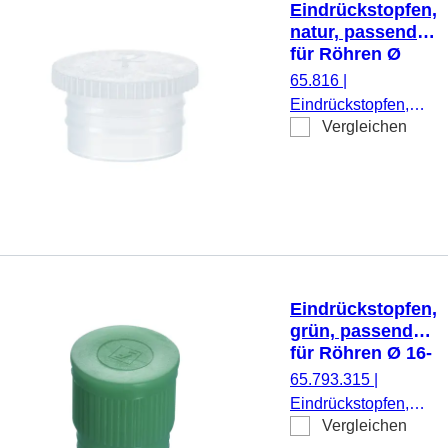
Eindrückstopfen,
natur, passend
für Röhren Ø
15,5, 16, 16,5,
65.816
|
16,8 und 17 mm
Eindrückstopfen,
Vergleichen
natur, passend für
Röhren Ø 15,5, 16,
16,5, 16,8 und 17
mm, flach, 1.000
Stück/Beutel
Eindrückstopfen,
grün, passend
für Röhren Ø 16-
17 mm
65.793.315
|
Eindrückstopfen,
Vergleichen
grün, passend für