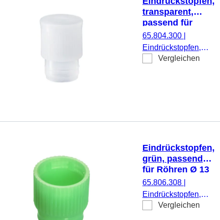
Eindrückstopfen,
transparent,
passend für
Röhren Ø 14 mm
65.804.300
|
Eindrückstopfen,
Vergleichen
transparent,
passend für Röhren
Ø 14 mm, 1.000
Stück/Beutel
Eindrückstopfen,
grün, passend
für Röhren Ø 13
mm
65.806.308
|
Eindrückstopfen,
Vergleichen
grün, passend für
Röhren Ø 13 mm,