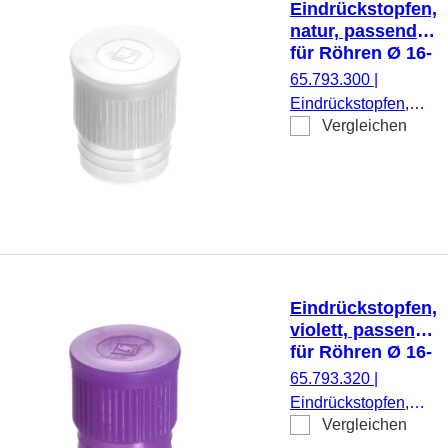
Eindrückstopfen,
natur, passend
für Röhren Ø 16-
17 mm
65.793.300
|
Eindrückstopfen,
Vergleichen
natur, passend für
Röhren Ø 16-17
mm, 1.000
Stück/Beutel
Eindrückstopfen,
violett, passend
für Röhren Ø 16-
17 mm
65.793.320
|
Eindrückstopfen,
Vergleichen
violett, passend für