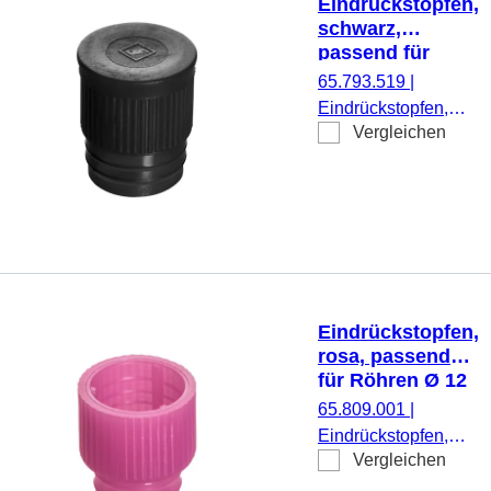
Eindrückstopfen,
schwarz,
passend für
Röhren Ø 16-17
65.793.519
|
mm
Eindrückstopfen,
Vergleichen
schwarz, passend
für Röhren Ø 16-17
mm, 1.000
Stück/Beutel
Eindrückstopfen,
rosa, passend
für Röhren Ø 12
mm
65.809.001
|
Eindrückstopfen,
Vergleichen
rosa, passend für
Röhren Ø 12 mm,