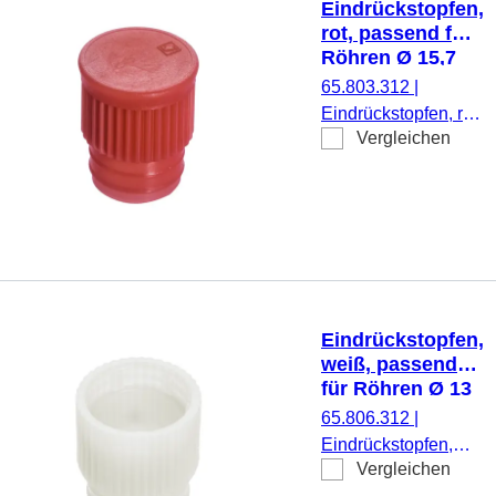
Eindrückstopfen,
rot, passend für
Röhren Ø 15,7
mm
65.803.312
|
Eindrückstopfen, rot,
Vergleichen
passend für Röhren
Ø 15,7 mm, 1.000
Stück/Beutel
Eindrückstopfen,
weiß, passend
für Röhren Ø 13
mm
65.806.312
|
Eindrückstopfen,
Vergleichen
weiß, passend für