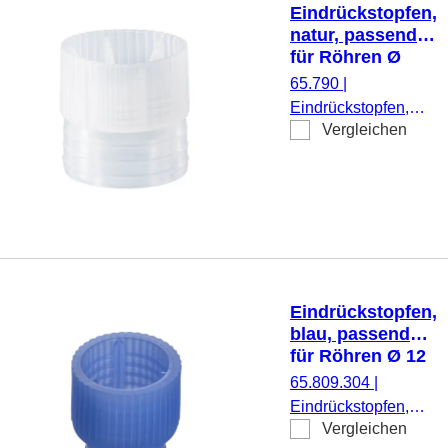
Eindrückstopfen,
natur, passend
für Röhren Ø
23,5 mm
65.790
|
Eindrückstopfen,
Vergleichen
natur, passend für
Röhren Ø 23,5 mm,
1.000 Stück/Beutel
Eindrückstopfen,
blau, passend
für Röhren Ø 12
mm
65.809.304
|
Eindrückstopfen,
Vergleichen
blau, passend für