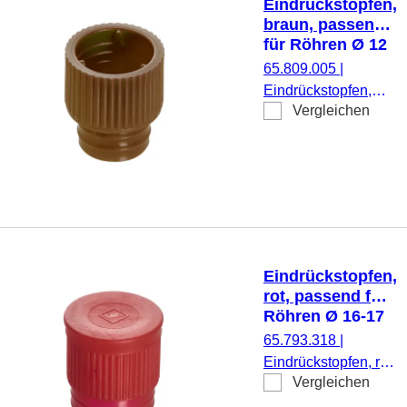
Eindrückstopfen,
braun, passend
für Röhren Ø 12
mm
65.809.005
|
Eindrückstopfen,
Vergleichen
braun, passend für
Röhren Ø 12 mm,
1.000 Stück/Beutel
Eindrückstopfen,
rot, passend für
Röhren Ø 16-17
mm
65.793.318
|
Eindrückstopfen, rot,
Vergleichen
passend für Röhren
Ø 16-17 mm, 1.000