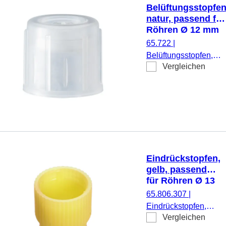
Belüftungsstopfen
natur, passend für
Röhren Ø 12 mm
65.722
|
Belüftungsstopfen,
Vergleichen
natur, passend für
Röhren Ø 12 mm, 100
Stück/Beutel
Eindrückstopfen,
gelb, passend
für Röhren Ø 13
mm
65.806.307
|
Eindrückstopfen,
Vergleichen
gelb, passend für