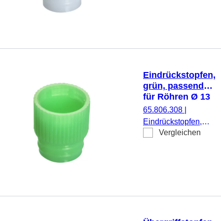
Ø 12 mm, 1.000
Stück/Beutel
Eindrückstopfen,
grün, passend
für Röhren Ø 13
mm
65.806.308
|
Eindrückstopfen,
Vergleichen
grün, passend für
Röhren Ø 13 mm,
1.000 Stück/Beutel