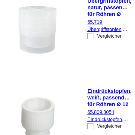
Übergriffstopfen,
natur, passend
für Röhren Ø
11,5 und 12 mm
65.719
|
Übergriffstopfen,
Vergleichen
natur, passend für
Röhren Ø 11,5 und
12 mm, 1.000
Stück/Beutel
Eindrückstopfen,
weiß, passend
für Röhren Ø 12
mm
65.809.305
|
Eindrückstopfen,
Vergleichen
weiß, passend für
Röhren Ø 12 mm,