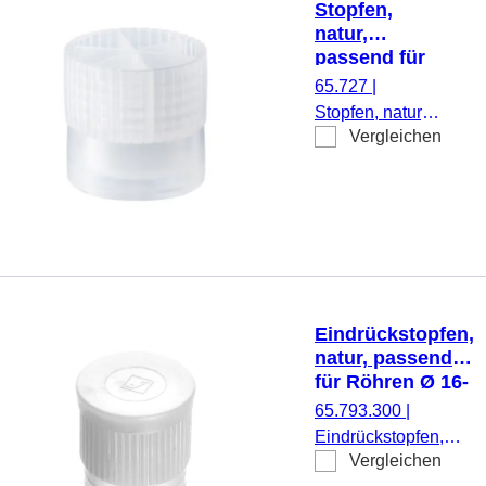
Stopfen,
natur,
passend für
Röhren Ø
65.727
|
15,7 mm
Stopfen, natur,
Vergleichen
passend für
Röhren Ø 15,7
mm, 1.000
Stück/Beutel
Eindrückstopfen,
natur, passend
für Röhren Ø 16-
17 mm
65.793.300
|
Eindrückstopfen,
Vergleichen
natur, passend für