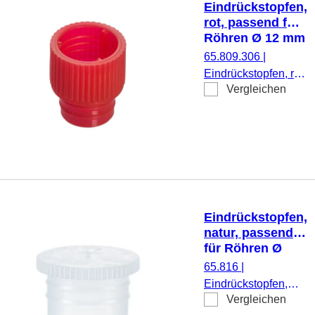
Eindrückstopfen,
rot, passend für
Röhren Ø 12 mm
65.809.306
|
Eindrückstopfen, rot,
Vergleichen
passend für Röhren
Ø 12 mm, 1.000
Stück/Beutel
Eindrückstopfen,
natur, passend
für Röhren Ø
15,5, 16, 16,5,
65.816
|
16,8 und 17 mm
Eindrückstopfen,
Vergleichen
natur, passend für