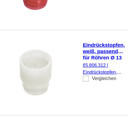
Ø 15,7 mm, 1.000
Stück/Beutel
Eindrückstopfen,
weiß, passend
für Röhren Ø 13
mm
65.806.312
|
Eindrückstopfen,
Vergleichen
weiß, passend für
Röhren Ø 13 mm,
1.000 Stück/Beutel