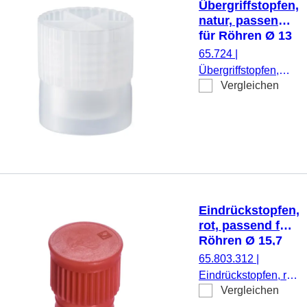
Übergriffstopfen,
natur, passend
für Röhren Ø 13
mm
65.724
|
Übergriffstopfen,
Vergleichen
natur, passend für
Röhren Ø 13 mm,
1.000 Stück/Beutel
Eindrückstopfen,
rot, passend für
Röhren Ø 15,7
mm
65.803.312
|
Eindrückstopfen, rot,
Vergleichen
passend für Röhren