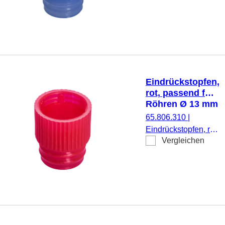
Röhren Ø 12 mm,
1.000 Stück/Beutel
Eindrückstopfen,
rot, passend für
Röhren Ø 13 mm
65.806.310
|
Eindrückstopfen, rot,
Vergleichen
passend für Röhren
Ø 13 mm, 1.000
Stück/Beutel