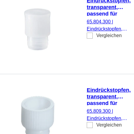
Eindrückstopfen,
transparent,
passend für
Röhren Ø 14 mm
65.804.300
|
Eindrückstopfen,
Vergleichen
transparent,
passend für Röhren
Ø 14 mm, 1.000
Stück/Beutel
Eindrückstopfen,
transparent,
passend für
Röhren Ø 12 mm
65.809.300
|
Eindrückstopfen,
Vergleichen
transparent,
passend für Röhren