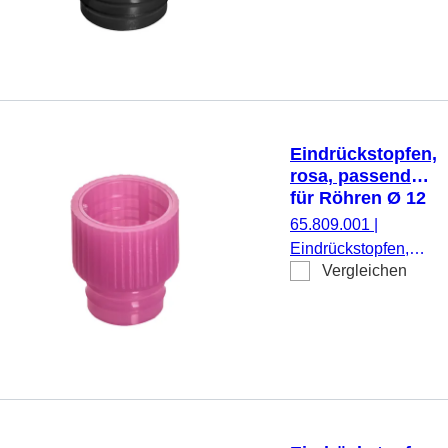
mm, 1.000
Stück/Beutel
Eindrückstopfen,
rosa, passend
für Röhren Ø 12
mm
65.809.001
|
Eindrückstopfen,
Vergleichen
rosa, passend für
Röhren Ø 12 mm,
1.000 Stück/Beutel