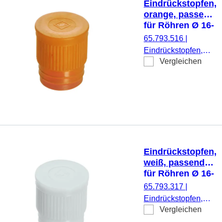
Eindrückstopfen,
orange, passend
für Röhren Ø 16-
17 mm
65.793.516
|
Eindrückstopfen,
Vergleichen
orange, passend für
Röhren Ø 16-17
mm, 1.000
Stück/Beutel
Eindrückstopfen,
weiß, passend
für Röhren Ø 16-
17 mm
65.793.317
|
Eindrückstopfen,
Vergleichen
weiß, passend für