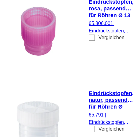
Eindrückstopfen,
rosa, passend
für Röhren Ø 13
mm
65.806.001
|
Eindrückstopfen,
Vergleichen
rosa, passend für
Röhren Ø 13 mm,
1.000 Stück/Beutel
Eindrückstopfen,
natur, passend
für Röhren Ø
24,8 mm
65.791
|
Eindrückstopfen,
Vergleichen
natur, passend für
Röhren Ø 24,8 mm,