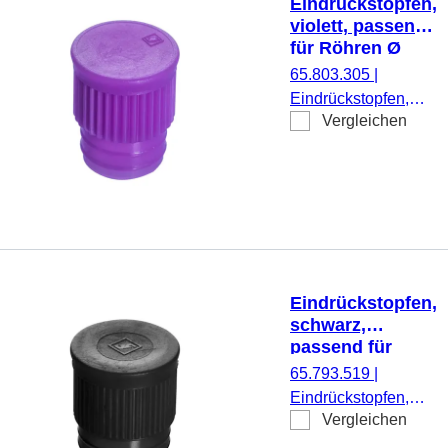
Eindrückstopfen,
violett, passend
für Röhren Ø
15,7 mm
65.803.305
|
Eindrückstopfen,
Vergleichen
violett, passend für
Röhren Ø 15,7 mm,
1.000 Stück/Beutel
Eindrückstopfen,
schwarz,
passend für
Röhren Ø 16-17
65.793.519
|
mm
Eindrückstopfen,
Vergleichen
schwarz, passend
für Röhren Ø 16-17