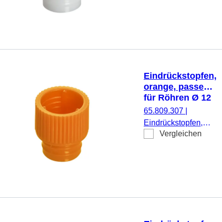
1.000 Stück/Beutel
Eindrückstopfen,
orange, passend
für Röhren Ø 12
mm
65.809.307
|
Eindrückstopfen,
Vergleichen
orange, passend für
Röhren Ø 12 mm,
1.000 Stück/Beutel