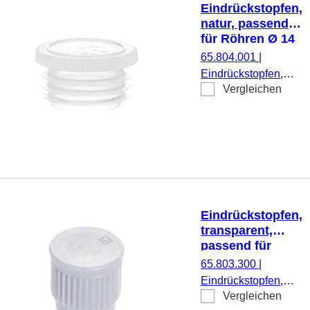
Eindrückstopfen,
natur, passend
für Röhren Ø 14
mm
65.804.001
|
Eindrückstopfen,
Vergleichen
natur, passend für
Röhren Ø 14 mm,
flach, 500
Stück/Beutel
Eindrückstopfen,
transparent,
passend für
Röhren Ø 15,7
65.803.300
|
mm
Eindrückstopfen,
Vergleichen
transparent,