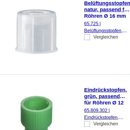
Belüftungsstopfen
natur, passend für
Röhren Ø 16 mm
65.725
|
Belüftungsstopfen,
Vergleichen
natur, passend für
Röhren Ø 16 mm, 100
Stück/Beutel
Eindrückstopfen,
grün, passend
für Röhren Ø 12
mm
65.809.302
|
Eindrückstopfen,
Vergleichen
grün, passend für