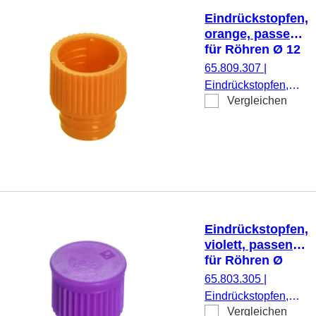
Eindrückstopfen,
orange, passend
für Röhren Ø 12
mm
65.809.307
|
Eindrückstopfen,
Vergleichen
orange, passend für
Röhren Ø 12 mm,
1.000 Stück/Beutel
Eindrückstopfen,
violett, passend
für Röhren Ø
15,7 mm
65.803.305
|
Eindrückstopfen,
Vergleichen
violett, passend für