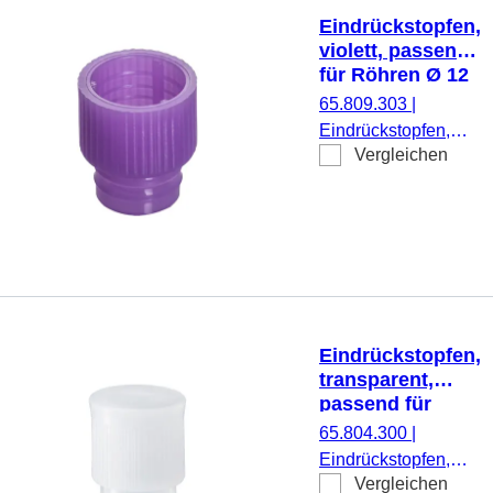
Eindrückstopfen,
violett, passend
für Röhren Ø 12
mm
65.809.303
|
Eindrückstopfen,
Vergleichen
violett, passend für
Röhren Ø 12 mm,
1.000 Stück/Beutel
Eindrückstopfen,
transparent,
passend für
Röhren Ø 14 mm
65.804.300
|
Eindrückstopfen,
Vergleichen
transparent,