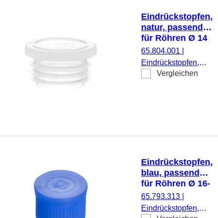
Eindrückstopfen,
natur, passend
für Röhren Ø 14
mm
65.804.001
|
Eindrückstopfen,
Vergleichen
natur, passend für
Röhren Ø 14 mm,
flach, 500
Stück/Beutel
Eindrückstopfen,
blau, passend
für Röhren Ø 16-
17 mm
65.793.313
|
Eindrückstopfen,