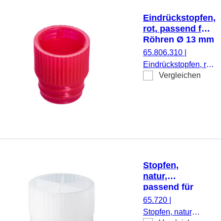
Eindrückstopfen,
rot, passend für
Röhren Ø 13 mm
65.806.310
|
Eindrückstopfen, rot,
Vergleichen
passend für Röhren
Ø 13 mm, 1.000
Stück/Beutel
Stopfen,
natur,
passend für
Röhren Ø
65.720
|
15,5, 16, 16,5,
Stopfen, natur,
16,8 und 17