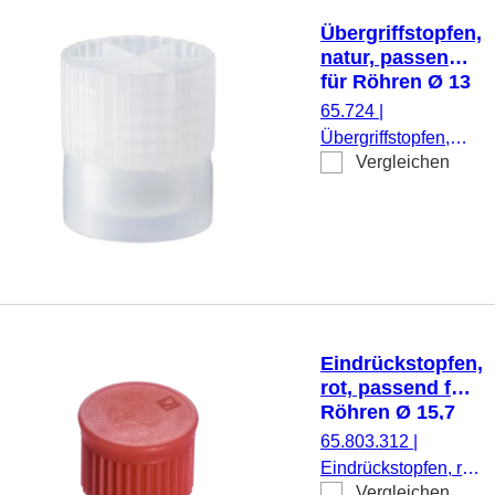
Übergriffstopfen,
natur, passend
für Röhren Ø 13
mm
65.724
|
Übergriffstopfen,
Vergleichen
natur, passend für
Röhren Ø 13 mm,
1.000 Stück/Beutel
Eindrückstopfen,
rot, passend für
Röhren Ø 15,7
mm
65.803.312
|
Eindrückstopfen, rot,
Vergleichen
passend für Röhren