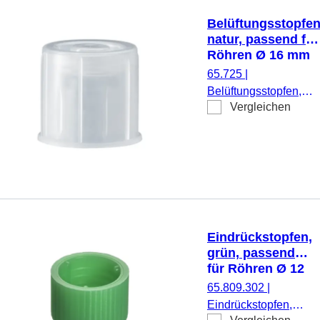
Belüftungsstopfen
natur, passend für
Röhren Ø 16 mm
65.725
|
Belüftungsstopfen,
Vergleichen
natur, passend für
Röhren Ø 16 mm, 100
Stück/Beutel
Eindrückstopfen,
grün, passend
für Röhren Ø 12
mm
65.809.302
|
Eindrückstopfen,