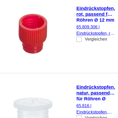
Eindrückstopfen,
rot, passend für
Röhren Ø 12 mm
65.809.306
|
Eindrückstopfen, rot,
Vergleichen
passend für Röhren
Ø 12 mm, 1.000
Stück/Beutel
Eindrückstopfen,
natur, passend
für Röhren Ø
15,5, 16, 16,5,
65.816
|
16,8 und 17 mm
Eindrückstopfen,
Vergleichen