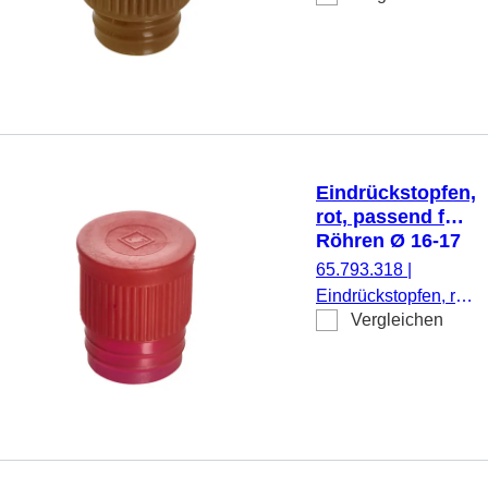
Röhren Ø 12 mm,
1.000 Stück/Beutel
Eindrückstopfen,
rot, passend für
Röhren Ø 16-17
mm
65.793.318
|
Eindrückstopfen, rot,
Vergleichen
passend für Röhren
Ø 16-17 mm, 1.000
Stück/Beutel