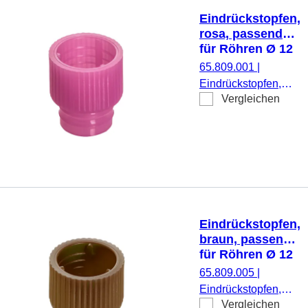
Eindrückstopfen,
rosa, passend
für Röhren Ø 12
mm
65.809.001
|
Eindrückstopfen,
Vergleichen
rosa, passend für
Röhren Ø 12 mm,
1.000 Stück/Beutel
Eindrückstopfen,
braun, passend
für Röhren Ø 12
mm
65.809.005
|
Eindrückstopfen,
Vergleichen
braun, passend für