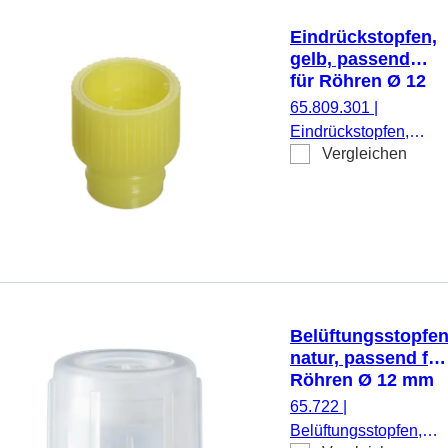
Eindrückstopfen,
gelb, passend
für Röhren Ø 12
mm
65.809.301
|
Eindrückstopfen,
Vergleichen
gelb, passend für
Röhren Ø 12 mm,
1.000 Stück/Beutel
Belüftungsstopfen
natur, passend für
Röhren Ø 12 mm
65.722
|
Belüftungsstopfen,