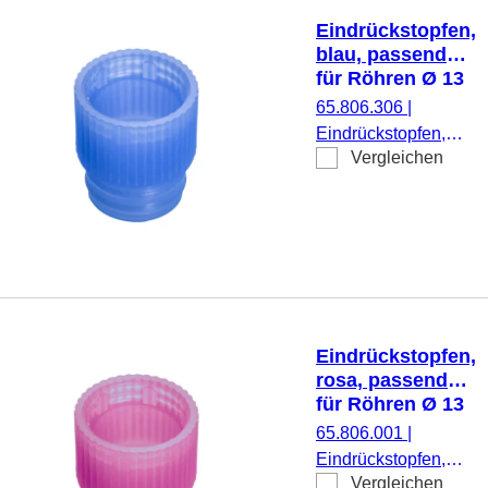
Eindrückstopfen,
blau, passend
für Röhren Ø 13
mm
65.806.306
|
Eindrückstopfen,
Vergleichen
blau, passend für
Röhren Ø 13 mm,
1.000 Stück/Beutel
Eindrückstopfen,
rosa, passend
für Röhren Ø 13
mm
65.806.001
|
Eindrückstopfen,
Vergleichen
rosa, passend für