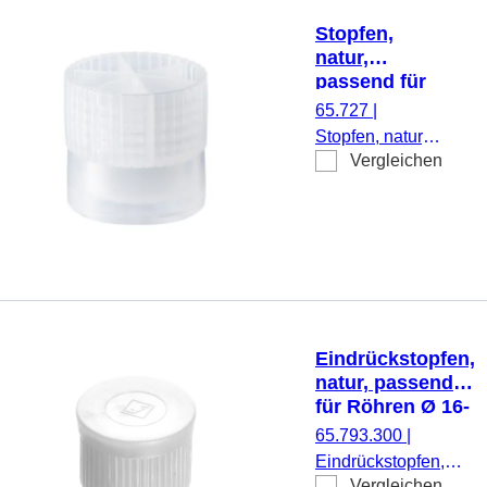
Stopfen,
natur,
passend für
Röhren Ø
65.727
|
15,7 mm
Stopfen, natur,
Vergleichen
passend für
Röhren Ø 15,7
mm, 1.000
Stück/Beutel
Eindrückstopfen,
natur, passend
für Röhren Ø 16-
17 mm
65.793.300
|
Eindrückstopfen,
Vergleichen