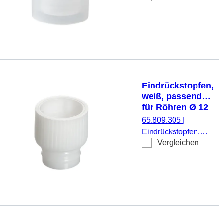
Röhren Ø 11,5 und
12 mm, 1.000
Stück/Beutel
Eindrückstopfen,
weiß, passend
für Röhren Ø 12
mm
65.809.305
|
Eindrückstopfen,
Vergleichen
weiß, passend für
Röhren Ø 12 mm,
1.000 Stück/Beutel