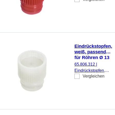
Ø 15,7 mm, 1.000
Stück/Beutel
Eindrückstopfen,
weiß, passend
für Röhren Ø 13
mm
65.806.312
|
Eindrückstopfen,
Vergleichen
weiß, passend für
Röhren Ø 13 mm,
1.000 Stück/Beutel