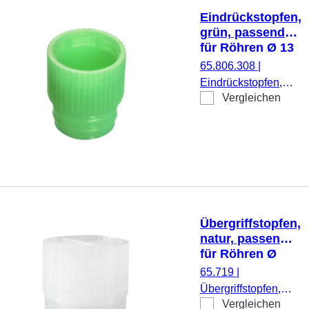
Eindrückstopfen,
grün, passend
für Röhren Ø 13
mm
65.806.308
|
Eindrückstopfen,
Vergleichen
grün, passend für
Röhren Ø 13 mm,
1.000 Stück/Beutel
Übergriffstopfen,
natur, passend
für Röhren Ø
11,5 und 12 mm
65.719
|
Übergriffstopfen,
Vergleichen
natur, passend für