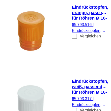
Eindrückstopfen,
orange, passend
für Röhren Ø 16-
17 mm
65.793.516
|
Eindrückstopfen,
Vergleichen
orange, passend für
Röhren Ø 16-17
mm, 1.000
Stück/Beutel
Eindrückstopfen,
weiß, passend
für Röhren Ø 16-
17 mm
65.793.317
|
Eindrückstopfen,
Vergleichen
weiß, passend für