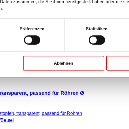
 Daten zusammen, die Sie ihnen bereitgestellt haben oder die s
iolett, passend für Röhren Ø 12
n.
topfen, violett, passend für Röhren Ø 12
Präferenzen
Statistiken
el
Ablehnen
transparent, passend für Röhren Ø
topfen, transparent, passend für Röhren
/Beutel