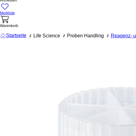
Anmelden
Merkliste
Warenkorb
Startseite
Life Science
Proben Handling
Reagenz- u
///
///
///