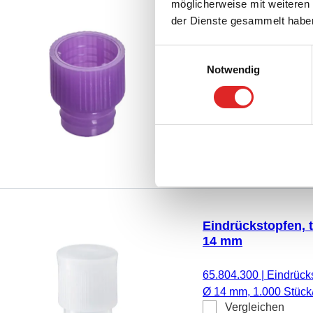
möglicherweise mit weiteren
Eindrückstopfen, v
der Dienste gesammelt habe
mm
Einwilligungsauswahl
65.809.303
|
Eindrücks
Notwendig
mm, 1.000 Stück/Beut
Vergleichen
Eindrückstopfen, 
14 mm
65.804.300
|
Eindrücks
Ø 14 mm, 1.000 Stück
Vergleichen