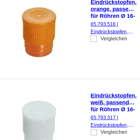
Eindrückstopfen,
orange, passend
für Röhren Ø 16-
17 mm
65.793.516
|
Eindrückstopfen,
Vergleichen
orange, passend für
Röhren Ø 16-17
mm, 1.000
Stück/Beutel
Eindrückstopfen,
weiß, passend
für Röhren Ø 16-
17 mm
65.793.317
|
Eindrückstopfen,
Vergleichen
weiß, passend für