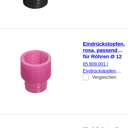
mm, 1.000
Stück/Beutel
Eindrückstopfen,
rosa, passend
für Röhren Ø 12
mm
65.809.001
|
Eindrückstopfen,
Vergleichen
rosa, passend für
Röhren Ø 12 mm,
1.000 Stück/Beutel