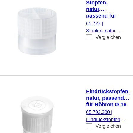
Stopfen,
natur,
passend für
Röhren Ø
65.727
|
15,7 mm
Stopfen, natur,
Vergleichen
passend für
Röhren Ø 15,7
mm, 1.000
Stück/Beutel
Eindrückstopfen,
natur, passend
für Röhren Ø 16-
17 mm
65.793.300
|
Eindrückstopfen,
Vergleichen
natur, passend für