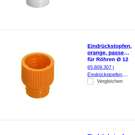
1.000 Stück/Beutel
Eindrückstopfen,
orange, passend
für Röhren Ø 12
mm
65.809.307
|
Eindrückstopfen,
Vergleichen
orange, passend für
Röhren Ø 12 mm,
1.000 Stück/Beutel