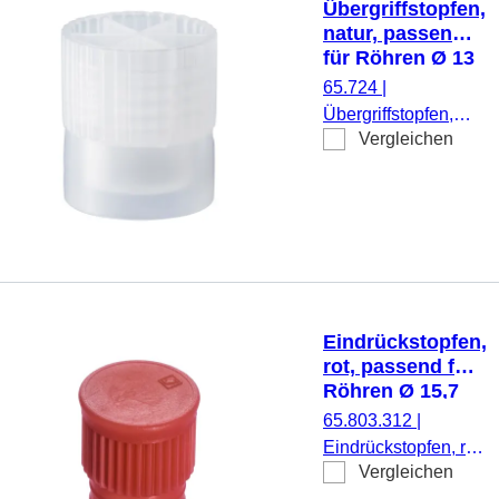
Übergriffstopfen,
natur, passend
für Röhren Ø 13
mm
65.724
|
Übergriffstopfen,
Vergleichen
natur, passend für
Röhren Ø 13 mm,
1.000 Stück/Beutel
Eindrückstopfen,
rot, passend für
Röhren Ø 15,7
mm
65.803.312
|
Eindrückstopfen, rot,
Vergleichen
passend für Röhren