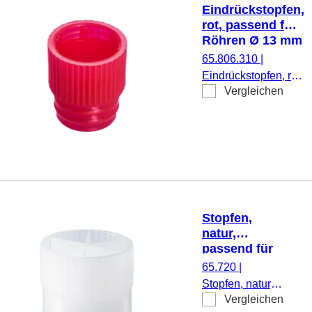
Eindrückstopfen,
rot, passend für
Röhren Ø 13 mm
65.806.310
|
Eindrückstopfen, rot,
Vergleichen
passend für Röhren
Ø 13 mm, 1.000
Stück/Beutel
Stopfen,
natur,
passend für
Röhren Ø
65.720
|
15,5, 16, 16,5,
Stopfen, natur,
16,8 und 17
Vergleichen
passend für
mm