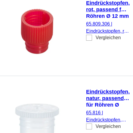
Eindrückstopfen,
rot, passend für
Röhren Ø 12 mm
65.809.306
|
Eindrückstopfen, rot,
Vergleichen
passend für Röhren
Ø 12 mm, 1.000
Stück/Beutel
Eindrückstopfen,
natur, passend
für Röhren Ø
15,5, 16, 16,5,
65.816
|
16,8 und 17 mm
Eindrückstopfen,
Vergleichen
natur, passend für