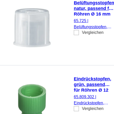
Belüftungsstopfen
natur, passend für
Röhren Ø 16 mm
65.725
|
Belüftungsstopfen,
Vergleichen
natur, passend für
Röhren Ø 16 mm, 100
Stück/Beutel
Eindrückstopfen,
grün, passend
für Röhren Ø 12
mm
65.809.302
|
Eindrückstopfen,
Vergleichen
grün, passend für