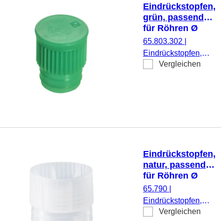
Eindrückstopfen,
grün, passend
für Röhren Ø
15,7 mm
65.803.302
|
Eindrückstopfen,
Vergleichen
grün, passend für
Röhren Ø 15,7 mm,
1.000 Stück/Beutel
Eindrückstopfen,
natur, passend
für Röhren Ø
23,5 mm
65.790
|
Eindrückstopfen,
Vergleichen
natur, passend für