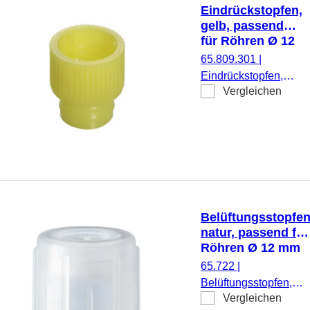
Eindrückstopfen,
gelb, passend
für Röhren Ø 12
mm
65.809.301
|
Eindrückstopfen,
Vergleichen
gelb, passend für
Röhren Ø 12 mm,
1.000 Stück/Beutel
Belüftungsstopfen
natur, passend für
Röhren Ø 12 mm
65.722
|
Belüftungsstopfen,
Vergleichen
natur, passend für