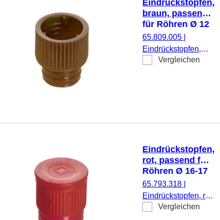
Eindrückstopfen,
braun, passend
für Röhren Ø 12
mm
65.809.005
|
Eindrückstopfen,
Vergleichen
braun, passend für
Röhren Ø 12 mm,
1.000 Stück/Beutel
Eindrückstopfen,
rot, passend für
Röhren Ø 16-17
mm
65.793.318
|
Eindrückstopfen, rot,
Vergleichen
passend für Röhren
Ø 16-17 mm, 1.000