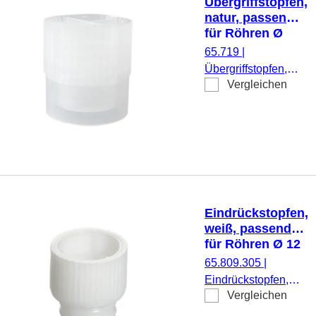
Übergriffstopfen,
natur, passend
für Röhren Ø
11,5 und 12 mm
65.719
|
Übergriffstopfen,
Vergleichen
natur, passend für
Röhren Ø 11,5 und
12 mm, 1.000
Stück/Beutel
Eindrückstopfen,
weiß, passend
für Röhren Ø 12
mm
65.809.305
|
Eindrückstopfen,
Vergleichen
weiß, passend für
Röhren Ø 12 mm,