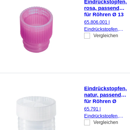
Eindrückstopfen,
rosa, passend
für Röhren Ø 13
mm
65.806.001
|
Eindrückstopfen,
Vergleichen
rosa, passend für
Röhren Ø 13 mm,
1.000 Stück/Beutel
Eindrückstopfen,
natur, passend
für Röhren Ø
24,8 mm
65.791
|
Eindrückstopfen,
Vergleichen
natur, passend für
Röhren Ø 24,8 mm,