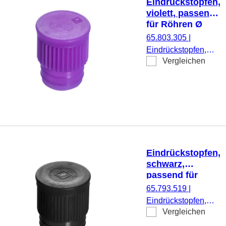
Eindrückstopfen,
violett, passend
für Röhren Ø
15,7 mm
65.803.305
|
Eindrückstopfen,
Vergleichen
violett, passend für
Röhren Ø 15,7 mm,
1.000 Stück/Beutel
Eindrückstopfen,
schwarz,
passend für
Röhren Ø 16-17
65.793.519
|
mm
Eindrückstopfen,
Vergleichen
schwarz, passend
für Röhren Ø 16-17