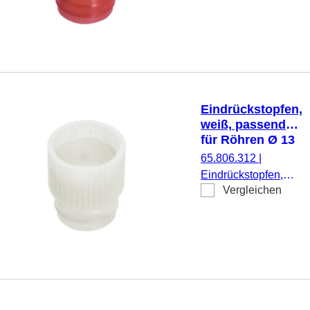
Ø 15,7 mm, 1.000
Stück/Beutel
Eindrückstopfen,
weiß, passend
für Röhren Ø 13
mm
65.806.312
|
Eindrückstopfen,
Vergleichen
weiß, passend für
Röhren Ø 13 mm,
1.000 Stück/Beutel