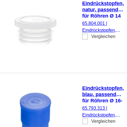
Eindrückstopfen,
natur, passend
für Röhren Ø 14
mm
65.804.001
|
Eindrückstopfen,
Vergleichen
natur, passend für
Röhren Ø 14 mm,
flach, 500
Stück/Beutel
Eindrückstopfen,
blau, passend
für Röhren Ø 16-
17 mm
65.793.313
|
Eindrückstopfen,
Vergleichen
blau, passend für