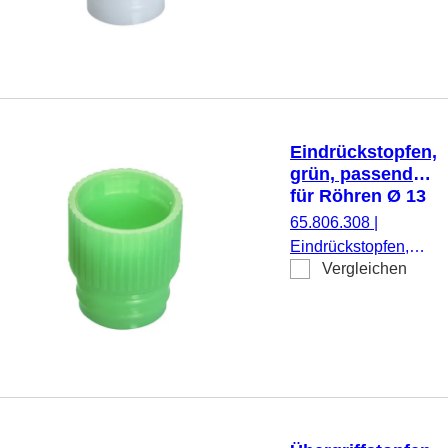
Ø 12 mm, 1.000
Stück/Beutel
Eindrückstopfen,
grün, passend
für Röhren Ø 13
mm
65.806.308
|
Eindrückstopfen,
Vergleichen
grün, passend für
Röhren Ø 13 mm,
1.000 Stück/Beutel