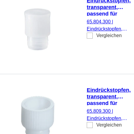
Eindrückstopfen,
transparent,
passend für
Röhren Ø 14 mm
65.804.300
|
Eindrückstopfen,
Vergleichen
transparent,
passend für Röhren
Ø 14 mm, 1.000
Stück/Beutel
Eindrückstopfen,
transparent,
passend für
Röhren Ø 12 mm
65.809.300
|
Eindrückstopfen,
Vergleichen
transparent,
passend für Röhren