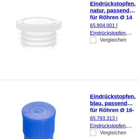
Eindrückstopfen,
natur, passend
für Röhren Ø 14
mm
65.804.001
|
Eindrückstopfen,
Vergleichen
natur, passend für
Röhren Ø 14 mm,
flach, 500
Stück/Beutel
Eindrückstopfen,
blau, passend
für Röhren Ø 16-
17 mm
65.793.313
|
Eindrückstopfen,
Vergleichen
blau, passend für