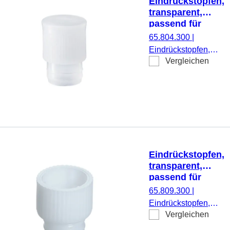
Eindrückstopfen,
transparent,
passend für
Röhren Ø 14 mm
65.804.300
|
Eindrückstopfen,
Vergleichen
transparent,
passend für Röhren
Ø 14 mm, 1.000
Stück/Beutel
Eindrückstopfen,
transparent,
passend für
Röhren Ø 12 mm
65.809.300
|
Eindrückstopfen,
Vergleichen
transparent,
passend für Röhren