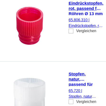
Eindrückstopfen,
rot, passend für
Röhren Ø 13 mm
65.806.310
|
Eindrückstopfen, rot,
Vergleichen
passend für Röhren
Ø 13 mm, 1.000
Stück/Beutel
Stopfen,
natur,
passend für
Röhren Ø
65.720
|
15,5, 16, 16,5,
Stopfen, natur,
16,8 und 17
Vergleichen
passend für
mm