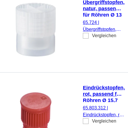
Übergriffstopfen,
natur, passend
für Röhren Ø 13
mm
65.724
|
Übergriffstopfen,
Vergleichen
natur, passend für
Röhren Ø 13 mm,
1.000 Stück/Beutel
Eindrückstopfen,
rot, passend für
Röhren Ø 15,7
mm
65.803.312
|
Eindrückstopfen, rot,
Vergleichen
passend für Röhren