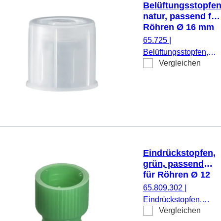
Belüftungsstopfen
natur, passend für
Röhren Ø 16 mm
65.725
|
Belüftungsstopfen,
Vergleichen
natur, passend für
Röhren Ø 16 mm, 100
Stück/Beutel
Eindrückstopfen,
grün, passend
für Röhren Ø 12
mm
65.809.302
|
Eindrückstopfen,
Vergleichen
grün, passend für