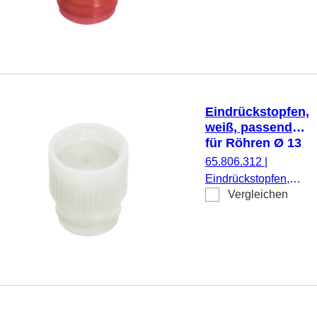
Ø 15,7 mm, 1.000
Stück/Beutel
Eindrückstopfen,
weiß, passend
für Röhren Ø 13
mm
65.806.312
|
Eindrückstopfen,
Vergleichen
weiß, passend für
Röhren Ø 13 mm,
1.000 Stück/Beutel