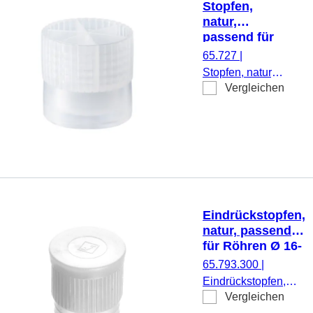
Stopfen,
natur,
passend für
Röhren Ø
65.727
|
15,7 mm
Stopfen, natur,
Vergleichen
passend für
Röhren Ø 15,7
mm, 1.000
Stück/Beutel
Eindrückstopfen,
natur, passend
für Röhren Ø 16-
17 mm
65.793.300
|
Eindrückstopfen,
Vergleichen
natur, passend für