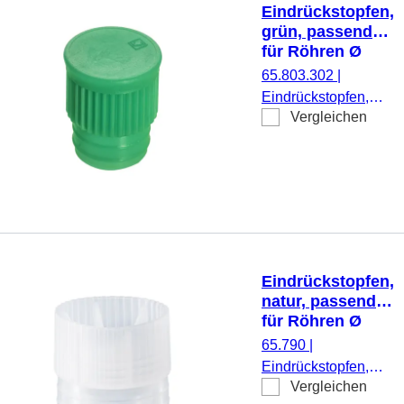
Eindrückstopfen,
grün, passend
für Röhren Ø
15,7 mm
65.803.302
|
Eindrückstopfen,
Vergleichen
grün, passend für
Röhren Ø 15,7 mm,
1.000 Stück/Beutel
Eindrückstopfen,
natur, passend
für Röhren Ø
23,5 mm
65.790
|
Eindrückstopfen,
Vergleichen
natur, passend für