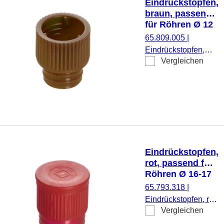
Eindrückstopfen,
braun, passend
für Röhren Ø 12
mm
65.809.005
|
Eindrückstopfen,
Vergleichen
braun, passend für
Röhren Ø 12 mm,
1.000 Stück/Beutel
Eindrückstopfen,
rot, passend für
Röhren Ø 16-17
mm
65.793.318
|
Eindrückstopfen, rot,
Vergleichen
passend für Röhren
Ø 16-17 mm, 1.000