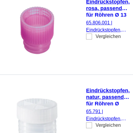
Eindrückstopfen,
rosa, passend
für Röhren Ø 13
mm
65.806.001
|
Eindrückstopfen,
Vergleichen
rosa, passend für
Röhren Ø 13 mm,
1.000 Stück/Beutel
Eindrückstopfen,
natur, passend
für Röhren Ø
24,8 mm
65.791
|
Eindrückstopfen,
Vergleichen
natur, passend für
Röhren Ø 24,8 mm,