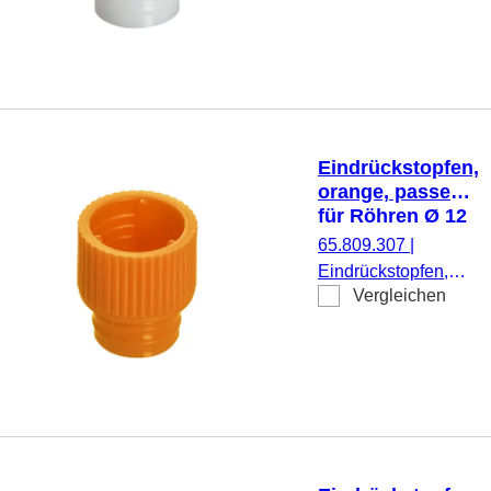
1.000 Stück/Beutel
Eindrückstopfen,
orange, passend
für Röhren Ø 12
mm
65.809.307
|
Eindrückstopfen,
Vergleichen
orange, passend für
Röhren Ø 12 mm,
1.000 Stück/Beutel