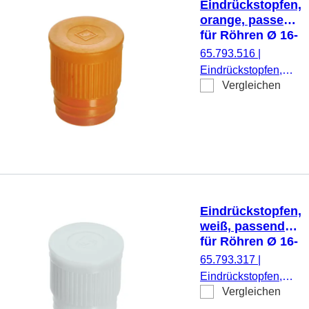
Eindrückstopfen,
orange, passend
für Röhren Ø 16-
17 mm
65.793.516
|
Eindrückstopfen,
Vergleichen
orange, passend für
Röhren Ø 16-17
mm, 1.000
Stück/Beutel
Eindrückstopfen,
weiß, passend
für Röhren Ø 16-
17 mm
65.793.317
|
Eindrückstopfen,
Vergleichen
weiß, passend für