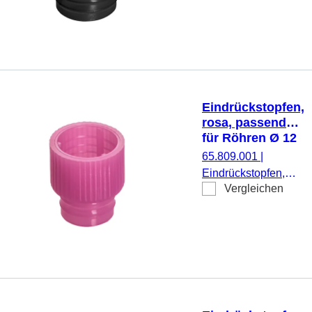
mm, 1.000
Stück/Beutel
Eindrückstopfen,
rosa, passend
für Röhren Ø 12
mm
65.809.001
|
Eindrückstopfen,
Vergleichen
rosa, passend für
Röhren Ø 12 mm,
1.000 Stück/Beutel