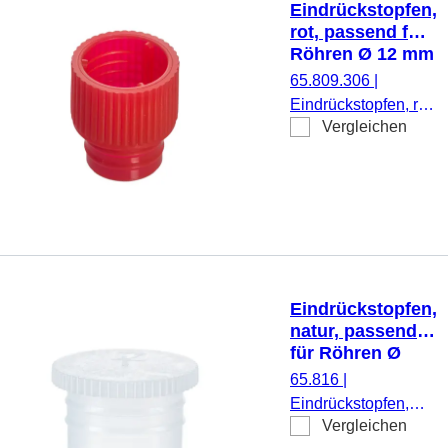
Eindrückstopfen,
rot, passend für
Röhren Ø 12 mm
65.809.306
|
Eindrückstopfen, rot,
Vergleichen
passend für Röhren
Ø 12 mm, 1.000
Stück/Beutel
Eindrückstopfen,
natur, passend
für Röhren Ø
15,5, 16, 16,5,
65.816
|
16,8 und 17 mm
Eindrückstopfen,
Vergleichen
natur, passend für