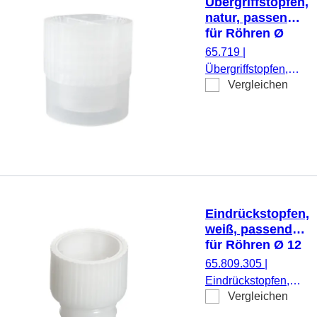
Übergriffstopfen,
natur, passend
für Röhren Ø
11,5 und 12 mm
65.719
|
Übergriffstopfen,
Vergleichen
natur, passend für
Röhren Ø 11,5 und
12 mm, 1.000
Stück/Beutel
Eindrückstopfen,
weiß, passend
für Röhren Ø 12
mm
65.809.305
|
Eindrückstopfen,
Vergleichen
weiß, passend für
Röhren Ø 12 mm,