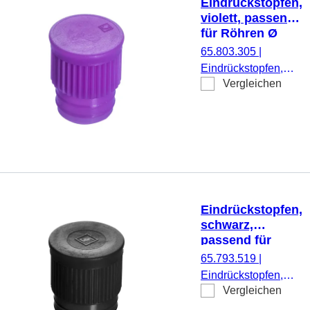
Eindrückstopfen,
violett, passend
für Röhren Ø
15,7 mm
65.803.305
|
Eindrückstopfen,
Vergleichen
violett, passend für
Röhren Ø 15,7 mm,
1.000 Stück/Beutel
Eindrückstopfen,
schwarz,
passend für
Röhren Ø 16-17
65.793.519
|
mm
Eindrückstopfen,
Vergleichen
schwarz, passend
für Röhren Ø 16-17