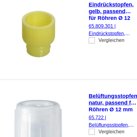
Eindrückstopfen,
gelb, passend
für Röhren Ø 12
mm
65.809.301
|
Eindrückstopfen,
Vergleichen
gelb, passend für
Röhren Ø 12 mm,
1.000 Stück/Beutel
Belüftungsstopfen
natur, passend für
Röhren Ø 12 mm
65.722
|
Belüftungsstopfen,
Vergleichen
natur, passend für