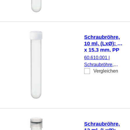
Stück/Karton
PP, Rundboden,
transparent,
Schraubverschluss,
natur, Verschluss
montiert, steril, 1
Schraubröhre,
Stück/Blister
10 ml, (LxØ): 92
x 15,3 mm, PP
60.610.001
|
Schraubröhre,
Vergleichen
Arbeitsvolumen: 10
ml, (LxØ): 92 x 15,3
mm, Material: PP,
Rundboden,
transparent,
Schraubverschluss,
natur, Verschluss
montiert, steril, 100
Schraubröhre,
Stück/Beutel