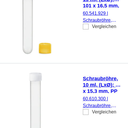
101 x 16,5 mm,
PP
60.541.929
|
Schraubröhre,
Vergleichen
Arbeitsvolumen: 13
ml, (LxØ): 101 x
16,5 mm, Material:
PP, Rundboden,
transparent,
Schraubverschluss,
gelb, Verschluss
beiliegend, 500
Schraubröhre,
Stück/Beutel
10 ml, (LxØ): 92
x 15,3 mm, PP
60.610.300
|
Schraubröhre,
Vergleichen
Arbeitsvolumen: 10
ml, (LxØ): 92 x 15,3
mm, Material: PP,