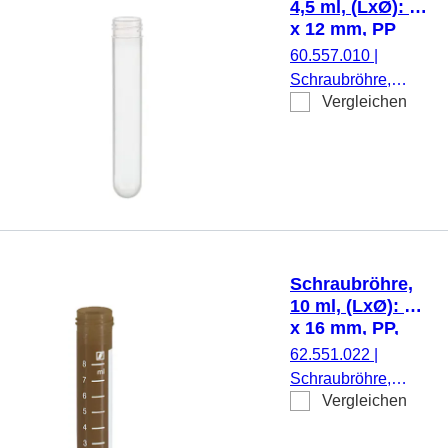
4,5 ml, (LxØ): 75
2.000
x 12 mm, PP
Stück/Karton
60.557.010
|
Schraubröhre,
Vergleichen
Arbeitsvolumen:
4,5 ml, (LxØ): 75 x
12 mm, Material:
PP, Rundboden,
transparent,
Schraubverschluss,
ohne Verschluss,
1.000 Stück/Beutel
Schraubröhre,
10 ml, (LxØ): 79
x 16 mm, PP,
mit Druck
62.551.022
|
Schraubröhre,
Vergleichen
Arbeitsvolumen: 10
ml, (LxØ): 79 x 16