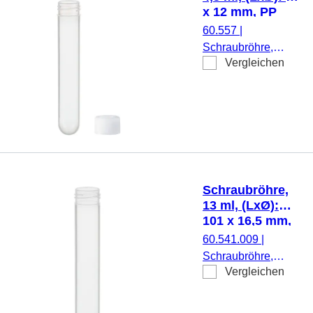
x 12 mm, PP
60.557
|
Schraubröhre,
Vergleichen
Arbeitsvolumen:
4,5 ml, (LxØ): 75 x
12 mm, Material:
PP, Rundboden,
transparent,
Schraubverschluss,
natur, Verschluss
beiliegend, 1.000
Schraubröhre,
Stück/Beutel
13 ml, (LxØ):
101 x 16,5 mm,
PP
60.541.009
|
Schraubröhre,
Vergleichen
Arbeitsvolumen: 13
ml, (LxØ): 101 x
16,5 mm, Material: