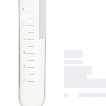
Rundboden,
transparent,
Schraubverschluss,
natur, Verschluss
montiert, mit Druck,
Etikett/Druck: weiß,
mit Skalierung, steril,
100 Stück/Beutel