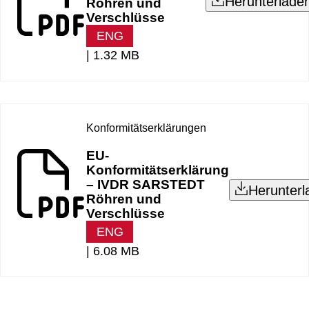
Herunterlade
Röhren und
Verschlüsse
ENG
|
1.32 MB
Konformitätserklärungen
EU-
Konformitätserklärung
– IVDR SARSTEDT
Herunterl
Röhren und
Verschlüsse
ENG
|
6.08 MB