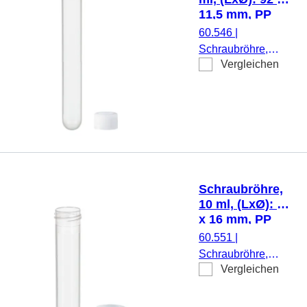
Etikett/Druck: weiß,
11,5 mm, PP
mit Skalierung, 100
60.546
|
Stück/Beutel
Schraubröhre,
Vergleichen
Arbeitsvolumen: 6
ml, (LxØ): 92 x 11,5
mm, Material: PP,
Rundboden,
transparent,
Schraubverschluss,
natur, Verschluss
beiliegend, 1.000
Schraubröhre,
Stück/Beutel
10 ml, (LxØ): 79
x 16 mm, PP
60.551
|
Schraubröhre,
Vergleichen
Arbeitsvolumen: 10
ml, (LxØ): 79 x 16
mm, Material: PP,