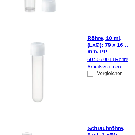
Rundboden mit
Stehrand,
transparent,
Schraubverschluss,
natur, Verschluss
Röhre, 10 ml,
beiliegend, 1.000
(LxØ): 79 x 16
Stück/Beutel
mm, PP
60.506.001
|
Röhre,
Arbeitsvolumen: 10
Vergleichen
ml, (LxØ): 79 x 16
mm, Material: PP,
Rundboden,
transparent,
Schraubverschluss,
natur, Verschluss
montiert, steril, 100
Stück/Beutel
Schraubröhre,