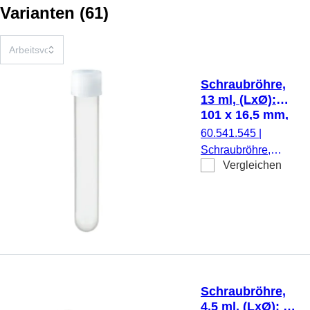
Varianten
(
61
)
Schraubröhre,
13 ml, (LxØ):
101 x 16,5 mm,
PP
60.541.545
|
Schraubröhre,
Vergleichen
Arbeitsvolumen: 13
ml, (LxØ): 101 x
16,5 mm, Material:
PP, Rundboden,
transparent,
Schraubverschluss,
natur, Verschluss
montiert, 100
Schraubröhre,
Stück/Beutel
4,5 ml, (LxØ): 75