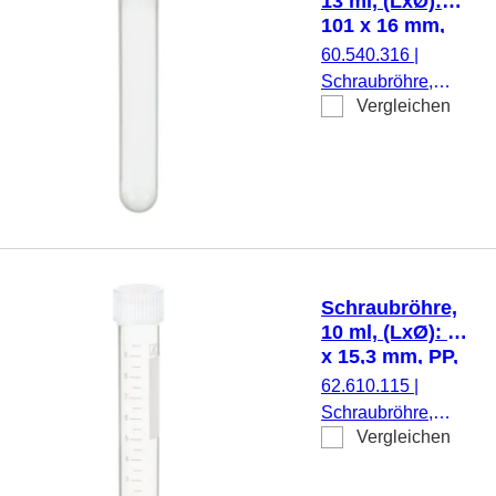
13 ml, (LxØ):
101 x 16 mm,
PP
60.540.316
|
Schraubröhre,
Vergleichen
Arbeitsvolumen: 13
ml, (LxØ): 101 x 16
mm, Material: PP,
Rundboden,
transparent,
Schraubverschluss,
natur, Verschluss
montiert, steril, 500
Schraubröhre,
Stück/Beutel
10 ml, (LxØ): 92
x 15,3 mm, PP,
mit Druck
62.610.115
|
Schraubröhre,
Vergleichen
Arbeitsvolumen: 10
ml, (LxØ): 92 x 15,3
mm, Material: PP,