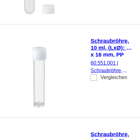
Rundboden,
transparent,
Schraubverschluss,
natur, Verschluss
beiliegend, mit
Schraubröhre,
Druck,
10 ml, (LxØ): 79
Etikett/Druck: weiß,
x 16 mm, PP
mit Skalierung, 100
60.551.001
|
Stück/Beutel
Schraubröhre,
Vergleichen
Arbeitsvolumen: 10
ml, (LxØ): 79 x 16
mm, Material: PP,
Rundboden mit
Stehrand,
transparent,
Schraubverschluss,
natur, Verschluss
Schraubröhre,
montiert, steril, 100