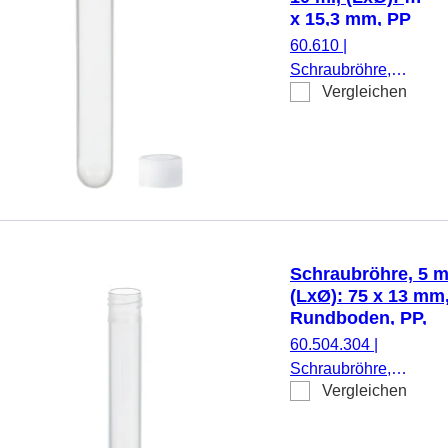
Stück/Beutel
x 15,3 mm, PP
60.610
|
Schraubröhre,
Vergleichen
Arbeitsvolumen: 10
ml, (LxØ): 92 x 15,3
mm, Material: PP,
Rundboden,
transparent,
Schraubverschluss,
natur, Verschluss
beiliegend, 500
Schraubröhre, 5 m
Stück/Beutel
(LxØ): 75 x 13 mm
Rundboden, PP,
ohne Verschluss,
60.504.304
|
422
Schraubröhre,
Stück/Stapelpack
Vergleichen
Arbeitsvolumen: 5 ml,
(LxØ): 75 x 13 mm,
Rundboden, transpare