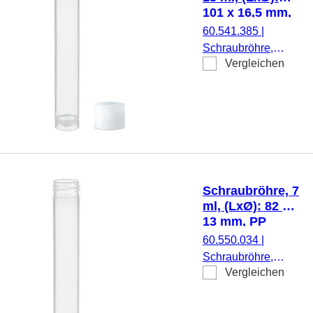
mit Skalierung,
101 x 16,5 mm,
steril, 100
PP
60.541.385
|
Stück/Beutel
Schraubröhre,
Vergleichen
Arbeitsvolumen: 13
ml, (LxØ): 101 x
16,5 mm, Material:
PP, Rundboden mit
Stehrand,
transparent,
Schraubverschluss,
natur, Verschluss
Schraubröhre, 7
beiliegend, 500
ml, (LxØ): 82 x
Stück/Beutel
13 mm, PP
60.550.034
|
Schraubröhre,
Vergleichen
Arbeitsvolumen: 7
ml, (LxØ): 82 x 13
mm, Material: PP,