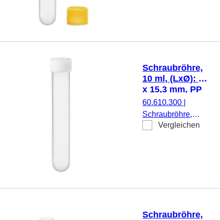
16,5 mm, Material:
PP, Rundboden,
transparent,
Schraubverschluss,
gelb, Verschluss
beiliegend, 500
Schraubröhre,
Stück/Beutel
10 ml, (LxØ): 92
x 15,3 mm, PP
60.610.300
|
Schraubröhre,
Vergleichen
Arbeitsvolumen: 10
ml, (LxØ): 92 x 15,3
mm, Material: PP,
Rundboden,
transparent,
Schraubverschluss,
natur, Verschluss
montiert, 100
Schraubröhre,