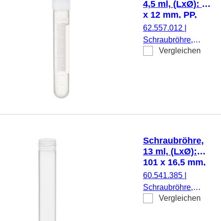
4,5 ml, (LxØ): 75
x 12 mm, PP,
mit Druck
62.557.012
|
Schraubröhre,
Vergleichen
Arbeitsvolumen:
4,5 ml, (LxØ): 75 x
12 mm, Material:
PP, Rundboden,
transparent,
Schraubverschluss,
natur, Verschluss
montiert, mit Druck,
Schraubröhre,
Etikett/Druck: weiß,
13 ml, (LxØ):
mit Skalierung,
101 x 16,5 mm,
steril, 100
PP
60.541.385
|
Stück/Beutel
Schraubröhre,
Vergleichen
Arbeitsvolumen: 13
ml, (LxØ): 101 x