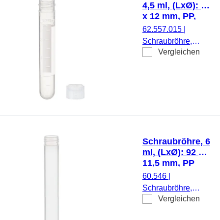
Stück/Beutel
4,5 ml, (LxØ): 75
x 12 mm, PP,
mit Druck
62.557.015
|
Schraubröhre,
Vergleichen
Arbeitsvolumen:
4,5 ml, (LxØ): 75 x
12 mm, Material:
PP, Rundboden,
transparent,
Schraubverschluss,
natur, Verschluss
beiliegend, mit
Schraubröhre, 6
Druck,
ml, (LxØ): 92 x
Etikett/Druck: weiß,
11,5 mm, PP
mit Skalierung, 100
60.546
|
Stück/Beutel
Schraubröhre,
Vergleichen
Arbeitsvolumen: 6
ml, (LxØ): 92 x 11,5