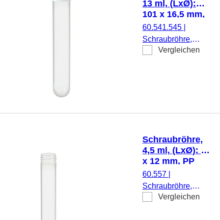
13 ml, (LxØ):
101 x 16,5 mm,
PP
60.541.545
|
Schraubröhre,
Vergleichen
Arbeitsvolumen: 13
ml, (LxØ): 101 x
16,5 mm, Material:
PP, Rundboden,
transparent,
Schraubverschluss,
natur, Verschluss
montiert, 100
Schraubröhre,
Stück/Beutel
4,5 ml, (LxØ): 75
x 12 mm, PP
60.557
|
Schraubröhre,
Vergleichen
Arbeitsvolumen:
4,5 ml, (LxØ): 75 x