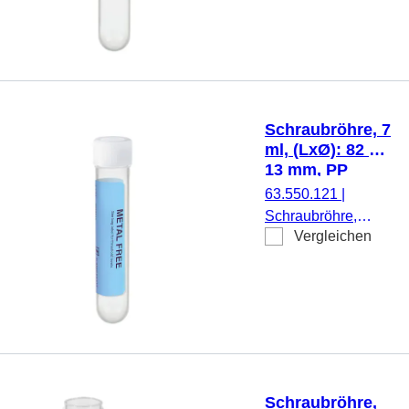
16,5 mm, Material:
Stück/Karton
PP, Rundboden,
transparent,
Schraubverschluss,
gelb, Verschluss
montiert, steril, 500
Schraubröhre, 7
Stück/Beutel
ml, (LxØ): 82 x
13 mm, PP
63.550.121
|
Schraubröhre,
Vergleichen
Arbeitsvolumen: 7
ml, (LxØ): 82 x 13
mm, Material: PP,
Rundboden,
transparent,
Schraubverschluss,
natur, Verschluss
montiert, mit
Schraubröhre,