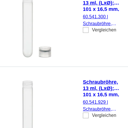
13 ml, (LxØ):
101 x 16,5 mm,
PP
60.541.300
|
Schraubröhre,
Vergleichen
Arbeitsvolumen: 13
ml, (LxØ): 101 x
16,5 mm, Material:
PP, Rundboden,
transparent,
Schraubverschluss,
natur, Verschluss
beiliegend, 500
Schraubröhre,
Stück/Beutel
13 ml, (LxØ):
101 x 16,5 mm,
PP
60.541.929
|
Schraubröhre,
Vergleichen
Arbeitsvolumen: 13
ml, (LxØ): 101 x