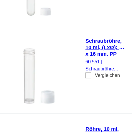
mm, Material: PP,
Rundboden,
transparent,
Schraubverschluss,
natur, Verschluss
beiliegend, 1.000
Schraubröhre,
Stück/Beutel
10 ml, (LxØ): 79
x 16 mm, PP
60.551
|
Schraubröhre,
Vergleichen
Arbeitsvolumen: 10
ml, (LxØ): 79 x 16
mm, Material: PP,
Rundboden mit
Stehrand,
transparent,
Schraubverschluss,
natur, Verschluss
Röhre, 10 ml,