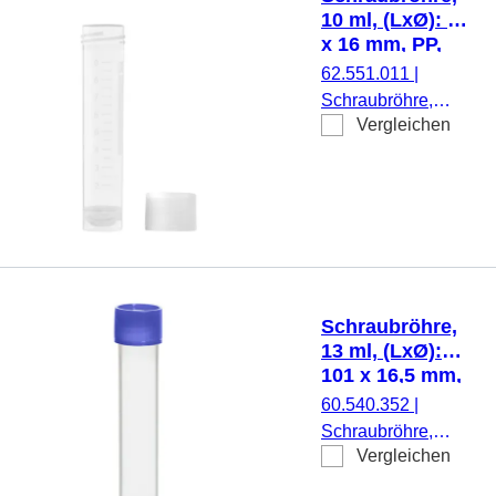
Stück/Beutel
10 ml, (LxØ): 79
x 16 mm, PP,
mit Druck
62.551.011
|
Schraubröhre,
Vergleichen
Arbeitsvolumen: 10
ml, (LxØ): 79 x 16
mm, Material: PP,
Rundboden mit
Stehrand,
transparent,
Schraubverschluss,
natur, Verschluss
Schraubröhre,
beiliegend, mit
13 ml, (LxØ):
Druck,
101 x 16,5 mm,
Etikett/Druck: weiß,
PP
60.540.352
|
mit Skalierung, 500
Schraubröhre,
Stück/Beutel
Vergleichen
Arbeitsvolumen: 13
ml, (LxØ): 101 x