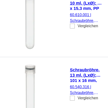
Stück/Blister
10 ml, (LxØ): 92
x 15,3 mm, PP
60.610.001
|
Schraubröhre,
Vergleichen
Arbeitsvolumen: 10
ml, (LxØ): 92 x 15,3
mm, Material: PP,
Rundboden,
transparent,
Schraubverschluss,
natur, Verschluss
montiert, steril, 100
Schraubröhre,
Stück/Beutel
13 ml, (LxØ):
101 x 16 mm,
PP
60.540.316
|
Schraubröhre,
Vergleichen
Arbeitsvolumen: 13
ml, (LxØ): 101 x 16