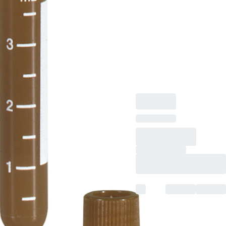
Rundboden, braun,
Schraubverschluss,
braun, Verschluss
beiliegend, mit Druck,
Etikett/Druck: weiß,
mit Skalierung, 1.000
Stück/Beutel