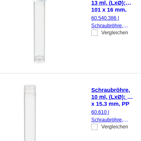
13 ml, (LxØ):
101 x 16 mm,
PP
60.540.386
|
Schraubröhre,
Vergleichen
Arbeitsvolumen: 13
ml, (LxØ): 101 x 16
mm, Material: PP,
Rundboden mit
Stehrand,
transparent,
Schraubverschluss,
natur, Verschluss
Schraubröhre,
montiert, steril, 500
10 ml, (LxØ): 92
Stück/Beutel
x 15,3 mm, PP
60.610
|
Schraubröhre,
Vergleichen
Arbeitsvolumen: 10
ml, (LxØ): 92 x 15,3