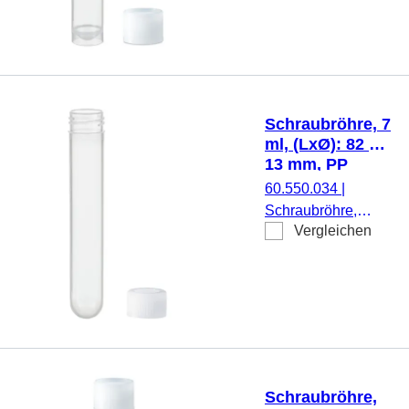
16,5 mm, Material:
PP, Rundboden mit
Stehrand,
transparent,
Schraubverschluss,
natur, Verschluss
Schraubröhre, 7
beiliegend, 500
ml, (LxØ): 82 x
Stück/Beutel
13 mm, PP
60.550.034
|
Schraubröhre,
Vergleichen
Arbeitsvolumen: 7
ml, (LxØ): 82 x 13
mm, Material: PP,
Rundboden,
transparent,
Schraubverschluss,
natur, Verschluss
beiliegend, 1.000
Schraubröhre,
Stück/Beutel