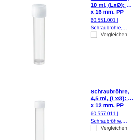
Druck,
10 ml, (LxØ): 79
Etikett/Druck: weiß,
x 16 mm, PP
mit Skalierung, 100
60.551.001
|
Stück/Beutel
Schraubröhre,
Vergleichen
Arbeitsvolumen: 10
ml, (LxØ): 79 x 16
mm, Material: PP,
Rundboden mit
Stehrand,
transparent,
Schraubverschluss,
natur, Verschluss
Schraubröhre,
montiert, steril, 100
4,5 ml, (LxØ): 75
Stück/Beutel
x 12 mm, PP
60.557.011
|
Schraubröhre,
Vergleichen
Arbeitsvolumen:
4,5 ml, (LxØ): 75 x