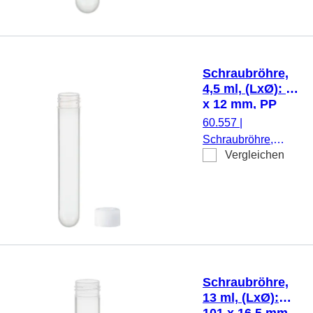
transparent,
Schraubverschluss,
natur, Verschluss
montiert, 100
Schraubröhre,
Stück/Beutel
4,5 ml, (LxØ): 75
x 12 mm, PP
60.557
|
Schraubröhre,
Vergleichen
Arbeitsvolumen:
4,5 ml, (LxØ): 75 x
12 mm, Material:
PP, Rundboden,
transparent,
Schraubverschluss,
natur, Verschluss
beiliegend, 1.000
Schraubröhre,
Stück/Beutel
13 ml, (LxØ):
101 x 16,5 mm,