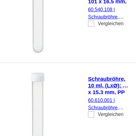
101 x 16,5 mm,
Verschluss
PP
60.540.108
|
beiliegend, blau,
Schraubröhre,
1.000
Vergleichen
Arbeitsvolumen: 13
Stück/Beutel,
ml, (LxØ): 101 x
1.000
16,5 mm, Material:
Stück/Karton
PP, Rundboden,
transparent,
Schraubverschluss,
natur, Verschluss
montiert, steril, 1
Schraubröhre,
Stück/Blister
10 ml, (LxØ): 92
x 15,3 mm, PP
60.610.001
|
Schraubröhre,
Vergleichen
Arbeitsvolumen: 10
ml, (LxØ): 92 x 15,3
mm, Material: PP,