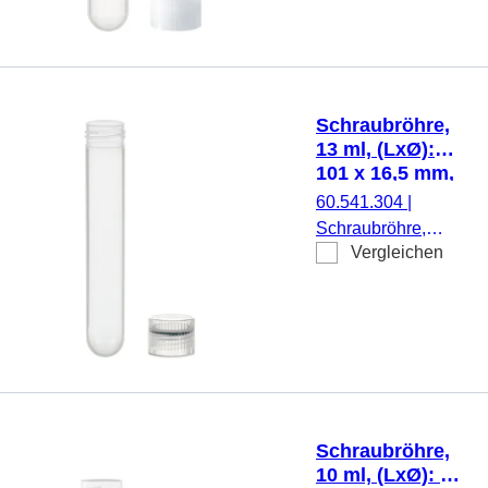
transparent,
Schraubverschluss,
natur, Verschluss
beiliegend, 1.000
Stück/Beutel
Schraubröhre,
13 ml, (LxØ):
101 x 16,5 mm,
PP
60.541.304
|
Schraubröhre,
Vergleichen
Arbeitsvolumen: 13
ml, (LxØ): 101 x
16,5 mm, Material:
PP, Rundboden,
transparent,
Schraubverschluss,
natur, Verschluss
beiliegend, 500
Schraubröhre,
Stück/Beutel
10 ml, (LxØ): 79