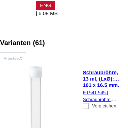
ENG
|
6.08 MB
Varianten
(
61
)
Schraubröhre,
13 ml, (LxØ):
101 x 16,5 mm,
PP
60.541.545
|
Schraubröhre,
Vergleichen
Arbeitsvolumen: 13
ml, (LxØ): 101 x
16,5 mm, Material:
PP, Rundboden,