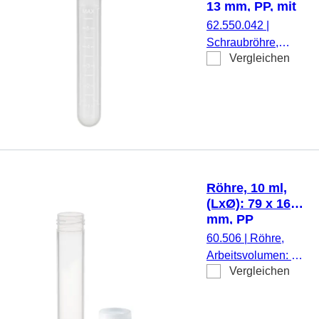
Etikett/Druck: weiß,
13 mm, PP, mit
mit Skalierung,
Druck
62.550.042
|
steril, 100
Schraubröhre,
Stück/Beutel
Vergleichen
Arbeitsvolumen: 7
ml, (LxØ): 82 x 13
mm, Material: PP,
Rundboden,
transparent,
Schraubverschluss,
natur, ohne
Verschluss, mit
Röhre, 10 ml,
Druck,
(LxØ): 79 x 16
Etikett/Druck: weiß,
mm, PP
mit Skalierung,
60.506
|
Röhre,
1.000 Stück/Beutel
Arbeitsvolumen: 10
Vergleichen
ml, (LxØ): 79 x 16
mm, Material: PP,
Rundboden,