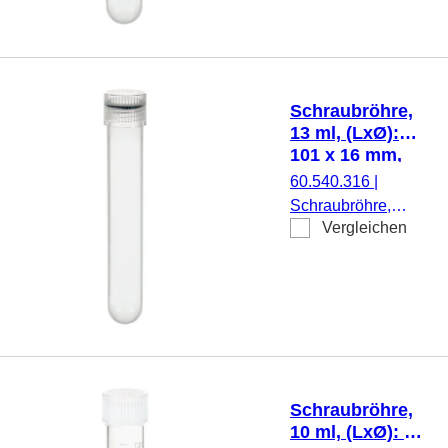
Rundboden,
transparent,
Schraubverschluss,
natur, Verschluss
montiert, steril, 100
Schraubröhre,
Stück/Beutel
13 ml, (LxØ):
101 x 16 mm,
PP
60.540.316
|
Schraubröhre,
Vergleichen
Arbeitsvolumen: 13
ml, (LxØ): 101 x 16
mm, Material: PP,
Rundboden,
transparent,
Schraubverschluss,
natur, Verschluss
montiert, steril, 500
Schraubröhre,
Stück/Beutel
10 ml, (LxØ): 92