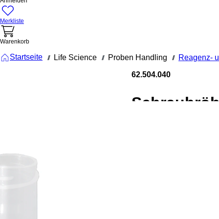
Anmelden
Merkliste
Warenkorb
Startseite
Life Science
Proben Handling
Reagenz- u
///
///
///
62.504.040
Schraubröh
5 ml, (LxØ):
75 x 13 mm
Rundboden
PP,
Verschluss
beiliegend,