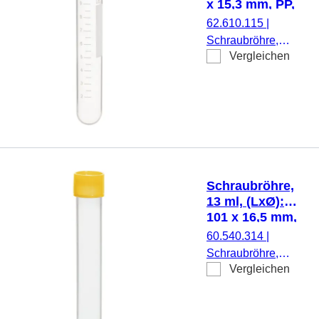
x 15,3 mm, PP,
mit Druck
62.610.115
|
Schraubröhre,
Vergleichen
Arbeitsvolumen: 10
ml, (LxØ): 92 x 15,3
mm, Material: PP,
Rundboden,
transparent,
Schraubverschluss,
natur, Verschluss
beiliegend, mit
Schraubröhre,
Druck,
13 ml, (LxØ):
Etikett/Druck: weiß,
101 x 16,5 mm,
mit Skalierung, 100
PP
60.540.314
|
Stück/Beutel
Schraubröhre,
Vergleichen
Arbeitsvolumen: 13
ml, (LxØ): 101 x
16,5 mm, Material: