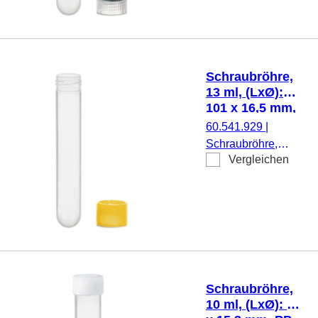
transparent,
Schraubverschluss,
natur, Verschluss
beiliegend, 500
Schraubröhre,
Stück/Beutel
13 ml, (LxØ):
101 x 16,5 mm,
PP
60.541.929
|
Schraubröhre,
Vergleichen
Arbeitsvolumen: 13
ml, (LxØ): 101 x
16,5 mm, Material:
PP, Rundboden,
transparent,
Schraubverschluss,
gelb, Verschluss
beiliegend, 500
Schraubröhre,
Stück/Beutel
10 ml, (LxØ): 92