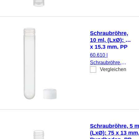
Stehrand,
transparent,
Schraubverschluss,
natur, Verschluss
Schraubröhre,
montiert, steril, 500
10 ml, (LxØ): 92
Stück/Beutel
x 15,3 mm, PP
60.610
|
Schraubröhre,
Vergleichen
Arbeitsvolumen: 10
ml, (LxØ): 92 x 15,3
mm, Material: PP,
Rundboden,
transparent,
Schraubverschluss,
natur, Verschluss
beiliegend, 500
Schraubröhre, 5 m
Stück/Beutel
(LxØ): 75 x 13 mm