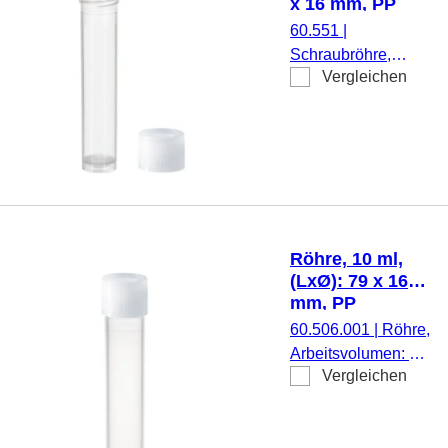
x 16 mm, PP
60.551
|
Schraubröhre,
Vergleichen
Arbeitsvolumen: 10
ml, (LxØ): 79 x 16
mm, Material: PP,
Rundboden mit
Stehrand,
transparent,
Schraubverschluss,
natur, Verschluss
Röhre, 10 ml,
beiliegend, 1.000
(LxØ): 79 x 16
Stück/Beutel
mm, PP
60.506.001
|
Röhre,
Arbeitsvolumen: 10
Vergleichen
ml, (LxØ): 79 x 16
mm, Material: PP,
Rundboden,