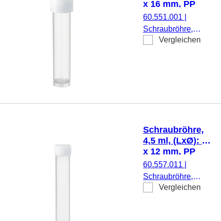
x 16 mm, PP
mit Skalierung, 100
60.551.001
|
Stück/Beutel
Schraubröhre,
Vergleichen
Arbeitsvolumen: 10
ml, (LxØ): 79 x 16
mm, Material: PP,
Rundboden mit
Stehrand,
transparent,
Schraubverschluss,
natur, Verschluss
Schraubröhre,
montiert, steril, 100
4,5 ml, (LxØ): 75
Stück/Beutel
x 12 mm, PP
60.557.011
|
Schraubröhre,
Vergleichen
Arbeitsvolumen:
4,5 ml, (LxØ): 75 x
12 mm, Material: