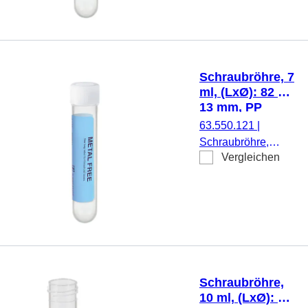
PP, Rundboden,
transparent,
Schraubverschluss,
gelb, Verschluss
montiert, steril, 500
Schraubröhre, 7
Stück/Beutel
ml, (LxØ): 82 x
13 mm, PP
63.550.121
|
Schraubröhre,
Vergleichen
Arbeitsvolumen: 7
ml, (LxØ): 82 x 13
mm, Material: PP,
Rundboden,
transparent,
Schraubverschluss,
natur, Verschluss
montiert, mit
Schraubröhre,
Skalierung, 25
10 ml, (LxØ): 79
Stück/Beutel