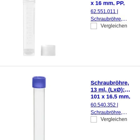
x 16 mm, PP,
mit Druck
62.551.011
|
Schraubröhre,
Vergleichen
Arbeitsvolumen: 10
ml, (LxØ): 79 x 16
mm, Material: PP,
Rundboden mit
Stehrand,
transparent,
Schraubverschluss,
natur, Verschluss
Schraubröhre,
beiliegend, mit
13 ml, (LxØ):
Druck,
101 x 16,5 mm,
Etikett/Druck: weiß,
PP
60.540.352
|
mit Skalierung, 500
Schraubröhre,
Stück/Beutel
Vergleichen
Arbeitsvolumen: 13
ml, (LxØ): 101 x
16,5 mm, Material: