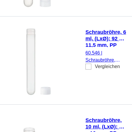
PP, Rundboden,
transparent,
Schraubverschluss,
natur, Verschluss
beiliegend, mit
Schraubröhre, 6
Druck,
ml, (LxØ): 92 x
Etikett/Druck: weiß,
11,5 mm, PP
mit Skalierung, 100
60.546
|
Stück/Beutel
Schraubröhre,
Vergleichen
Arbeitsvolumen: 6
ml, (LxØ): 92 x 11,5
mm, Material: PP,
Rundboden,
transparent,
Schraubverschluss,
natur, Verschluss
beiliegend, 1.000
Schraubröhre,
Stück/Beutel
10 ml, (LxØ): 79