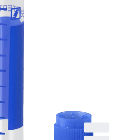
100 Stück
/Beutel
Schraubröhre,
Arbeitsvolumen: 5 ml,
(LxØ): 75 x 13 mm,
Rundboden,
transparent, Material:
PP, mit Druck,
Etikett/Druck: blau,
mit Skalierung,
Verschluss beiliegend,
blau, 100
Stück/Beutel, 1.000
Stück/Karton