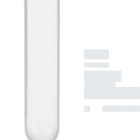
Rundboden,
transparent,
Schraubverschluss,
natur, Verschluss
montiert, 100
Stück/Beutel