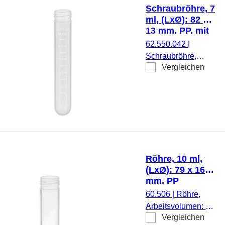
natur, Verschluss
Schraubröhre, 7
montiert, mit Druck,
ml, (LxØ): 82 x
Etikett/Druck: weiß,
13 mm, PP, mit
mit Skalierung,
Druck
62.550.042
|
steril, 100
Schraubröhre,
Stück/Beutel
Vergleichen
Arbeitsvolumen: 7
ml, (LxØ): 82 x 13
mm, Material: PP,
Rundboden,
transparent,
Schraubverschluss,
natur, ohne
Verschluss, mit
Röhre, 10 ml,
Druck,
(LxØ): 79 x 16
Etikett/Druck: weiß,
mm, PP
mit Skalierung,
60.506
|
Röhre,
1.000 Stück/Beutel
Arbeitsvolumen: 10
Vergleichen
ml, (LxØ): 79 x 16