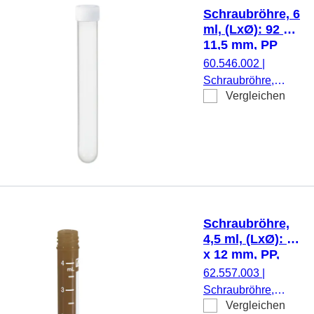
beiliegend, mit
Schraubröhre, 6
Druck,
ml, (LxØ): 92 x
Etikett/Druck: weiß,
11,5 mm, PP
mit Skalierung, 500
60.546.002
|
Stück/Beutel
Schraubröhre,
Vergleichen
Arbeitsvolumen: 6
ml, (LxØ): 92 x 11,5
mm, Material: PP,
Rundboden,
transparent,
Schraubverschluss,
natur, Verschluss
montiert, steril, 500
Schraubröhre,
Stück/Beutel
4,5 ml, (LxØ): 75
x 12 mm, PP,
mit Druck
62.557.003
|
Schraubröhre,
Vergleichen
Arbeitsvolumen: