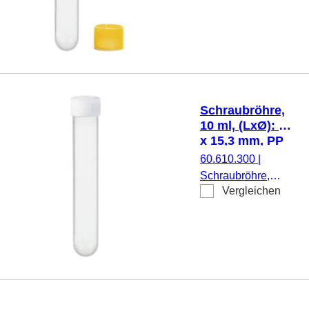
ml, (LxØ): 101 x
16,5 mm, Material:
PP, Rundboden,
transparent,
Schraubverschluss,
gelb, Verschluss
beiliegend, 500
Schraubröhre,
Stück/Beutel
10 ml, (LxØ): 92
x 15,3 mm, PP
60.610.300
|
Schraubröhre,
Vergleichen
Arbeitsvolumen: 10
ml, (LxØ): 92 x 15,3
mm, Material: PP,
Rundboden,
transparent,
Schraubverschluss,
natur, Verschluss
montiert, 100