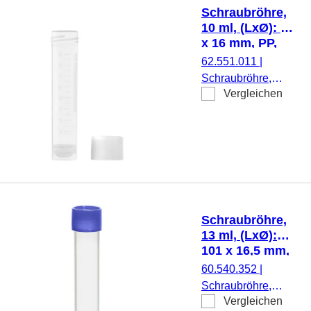
beiliegend, 500
Schraubröhre,
Stück/Beutel
10 ml, (LxØ): 79
x 16 mm, PP,
mit Druck
62.551.011
|
Schraubröhre,
Vergleichen
Arbeitsvolumen: 10
ml, (LxØ): 79 x 16
mm, Material: PP,
Rundboden mit
Stehrand,
transparent,
Schraubverschluss,
natur, Verschluss
Schraubröhre,
beiliegend, mit
13 ml, (LxØ):
Druck,
101 x 16,5 mm,
Etikett/Druck: weiß,
PP
60.540.352
|
mit Skalierung, 500
Schraubröhre,
Stück/Beutel
Vergleichen
Arbeitsvolumen: 13