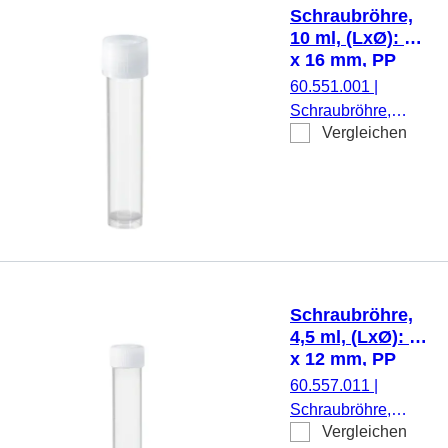
beiliegend, mit
Schraubröhre,
Druck,
10 ml, (LxØ): 79
Etikett/Druck: weiß,
x 16 mm, PP
mit Skalierung, 100
60.551.001
|
Stück/Beutel
Schraubröhre,
Vergleichen
Arbeitsvolumen: 10
ml, (LxØ): 79 x 16
mm, Material: PP,
Rundboden mit
Stehrand,
transparent,
Schraubverschluss,
natur, Verschluss
Schraubröhre,
montiert, steril, 100
4,5 ml, (LxØ): 75
Stück/Beutel
x 12 mm, PP
60.557.011
|
Schraubröhre,
Vergleichen
Arbeitsvolumen: