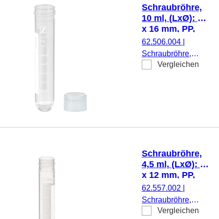
montiert, mit
Schraubröhre,
Skalierung, 25
10 ml, (LxØ): 79
Stück/Beutel
x 16 mm, PP,
mit Druck
62.506.004
|
Schraubröhre,
Vergleichen
Arbeitsvolumen: 10
ml, (LxØ): 79 x 16
mm, Material: PP,
Rundboden,
transparent,
Schraubverschluss,
natur, Verschluss
beiliegend, mit
Schraubröhre,
Druck,
4,5 ml, (LxØ): 75
Etikett/Druck: weiß,
x 12 mm, PP,
mit Skalierung, 500
mit Druck
62.557.002
|
Stück/Beutel
Schraubröhre,
Vergleichen
Arbeitsvolumen: