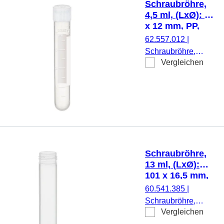
Schraubröhre,
500 Stück/Beutel
4,5 ml, (LxØ): 75
x 12 mm, PP,
mit Druck
62.557.012
|
Schraubröhre,
Vergleichen
Arbeitsvolumen:
4,5 ml, (LxØ): 75 x
12 mm, Material:
PP, Rundboden,
transparent,
Schraubverschluss,
natur, Verschluss
montiert, mit Druck,
Schraubröhre,
Etikett/Druck: weiß,
13 ml, (LxØ):
mit Skalierung,
101 x 16,5 mm,
steril, 100
PP
60.541.385
|
Stück/Beutel
Schraubröhre,
Vergleichen
Arbeitsvolumen: 13