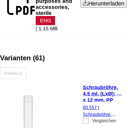
purposes and
Herunterladen
accessories,
sterile
ENG
|
1.15 MB
Varianten
(
61
)
Schraubröhre,
4,5 ml, (LxØ): 75
x 12 mm, PP
60.557
|
Schraubröhre,
Vergleichen
Arbeitsvolumen: