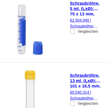
beiliegend, mit
Schraubröhre,
Druck,
5 ml, (LxØ):
Etikett/Druck: weiß,
75 x 13 mm,
mit Skalierung, 100
Rundboden,
62.504.040
|
Stück/Beutel
PP,
Schraubröhre,
Verschluss
Vergleichen
Arbeitsvolumen:
beiliegend,
5 ml, (LxØ): 75 x
100
13 mm,
Stück/Beutel
Rundboden,
transparent,
Material: PP, mit
Druck,
Etikett/Druck:
Schraubröhre,
blau, mit
13 ml, (LxØ):
Skalierung,
101 x 16,5 mm,
Verschluss
PP
60.540.314
|
beiliegend, blau,
Schraubröhre,
100
Vergleichen
Arbeitsvolumen: 13
Stück/Beutel,