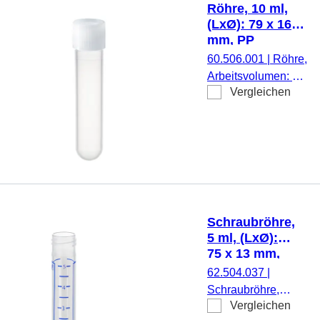
Röhre, 10 ml,
beiliegend, 1.000
(LxØ): 79 x 16
Stück/Beutel
mm, PP
60.506.001
|
Röhre,
Arbeitsvolumen: 10
Vergleichen
ml, (LxØ): 79 x 16
mm, Material: PP,
Rundboden,
transparent,
Schraubverschluss,
natur, Verschluss
montiert, steril, 100
Stück/Beutel
Schraubröhre,
5 ml, (LxØ):
75 x 13 mm,
Rundboden,
62.504.037
|
PP,
Schraubröhre,
Verschluss
Vergleichen
Arbeitsvolumen:
beiliegend,