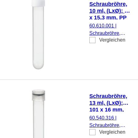
montiert, steril, 1
Schraubröhre,
Stück/Blister
10 ml, (LxØ): 92
x 15,3 mm, PP
60.610.001
|
Schraubröhre,
Vergleichen
Arbeitsvolumen: 10
ml, (LxØ): 92 x 15,3
mm, Material: PP,
Rundboden,
transparent,
Schraubverschluss,
natur, Verschluss
montiert, steril, 100
Schraubröhre,
Stück/Beutel
13 ml, (LxØ):
101 x 16 mm,
PP
60.540.316
|
Schraubröhre,
Vergleichen
Arbeitsvolumen: 13