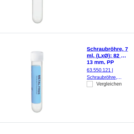
ml, (LxØ): 101 x
1.000
16,5 mm, Material:
Stück/Karton
PP, Rundboden,
transparent,
Schraubverschluss,
gelb, Verschluss
montiert, steril, 500
Schraubröhre, 7
Stück/Beutel
ml, (LxØ): 82 x
13 mm, PP
63.550.121
|
Schraubröhre,
Vergleichen
Arbeitsvolumen: 7
ml, (LxØ): 82 x 13
mm, Material: PP,
Rundboden,
transparent,
Schraubverschluss,
natur, Verschluss