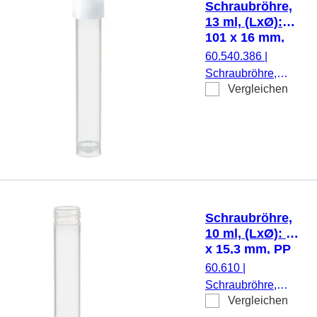
Schraubröhre,
Stück/Beutel
13 ml, (LxØ):
101 x 16 mm,
PP
60.540.386
|
Schraubröhre,
Vergleichen
Arbeitsvolumen: 13
ml, (LxØ): 101 x 16
mm, Material: PP,
Rundboden mit
Stehrand,
transparent,
Schraubverschluss,
natur, Verschluss
Schraubröhre,
montiert, steril, 500
10 ml, (LxØ): 92
Stück/Beutel
x 15,3 mm, PP
60.610
|
Schraubröhre,
Vergleichen
Arbeitsvolumen: 10