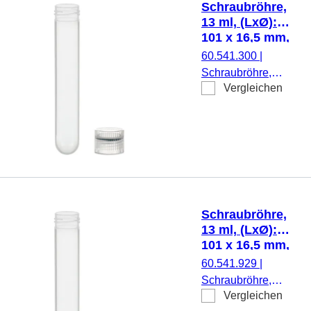
Schraubröhre,
13 ml, (LxØ):
101 x 16,5 mm,
PP
60.541.300
|
Schraubröhre,
Vergleichen
Arbeitsvolumen: 13
ml, (LxØ): 101 x
16,5 mm, Material:
PP, Rundboden,
transparent,
Schraubverschluss,
natur, Verschluss
beiliegend, 500
Schraubröhre,
Stück/Beutel
13 ml, (LxØ):
101 x 16,5 mm,
PP
60.541.929
|
Schraubröhre,
Vergleichen
Arbeitsvolumen: 13