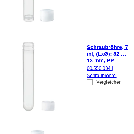
ml, (LxØ): 101 x
16,5 mm, Material:
PP, Rundboden mit
Stehrand,
transparent,
Schraubverschluss,
natur, Verschluss
Schraubröhre, 7
beiliegend, 500
ml, (LxØ): 82 x
Stück/Beutel
13 mm, PP
60.550.034
|
Schraubröhre,
Vergleichen
Arbeitsvolumen: 7
ml, (LxØ): 82 x 13
mm, Material: PP,
Rundboden,
transparent,
Schraubverschluss,
natur, Verschluss
beiliegend, 1.000