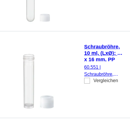
ml, (LxØ): 92 x 11,5
mm, Material: PP,
Rundboden,
transparent,
Schraubverschluss,
natur, Verschluss
beiliegend, 1.000
Schraubröhre,
Stück/Beutel
10 ml, (LxØ): 79
x 16 mm, PP
60.551
|
Schraubröhre,
Vergleichen
Arbeitsvolumen: 10
ml, (LxØ): 79 x 16
mm, Material: PP,
Rundboden mit
Stehrand,
transparent,
Schraubverschluss,
natur, Verschluss