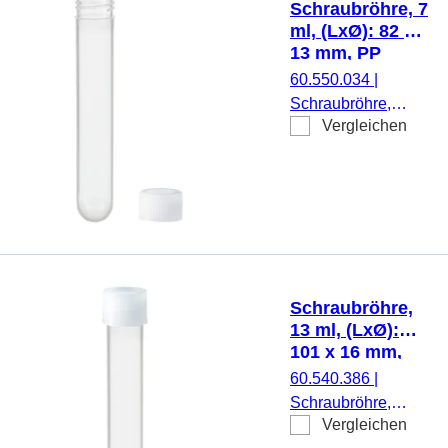
Schraubröhre, 7
beiliegend, 500
ml, (LxØ): 82 x
Stück/Beutel
13 mm, PP
60.550.034
|
Schraubröhre,
Vergleichen
Arbeitsvolumen: 7
ml, (LxØ): 82 x 13
mm, Material: PP,
Rundboden,
transparent,
Schraubverschluss,
natur, Verschluss
beiliegend, 1.000
Schraubröhre,
Stück/Beutel
13 ml, (LxØ):
101 x 16 mm,
PP
60.540.386
|
Schraubröhre,
Vergleichen
Arbeitsvolumen: 13