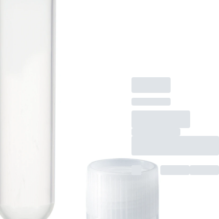
Rundboden,
transparent,
Schraubverschluss,
natur, Verschluss
beiliegend, 1.000
Stück/Beutel