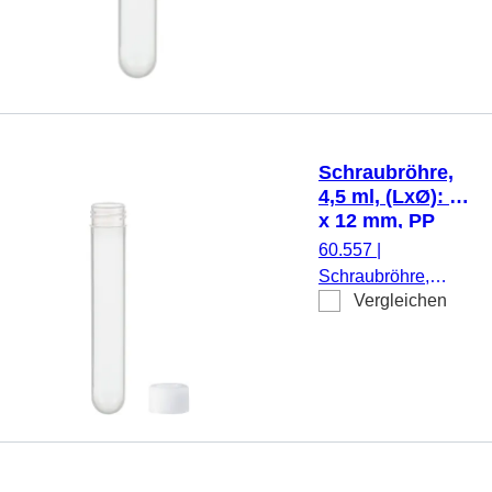
ml, (LxØ): 101 x
16,5 mm, Material:
PP, Rundboden,
transparent,
Schraubverschluss,
natur, Verschluss
montiert, 100
Schraubröhre,
Stück/Beutel
4,5 ml, (LxØ): 75
x 12 mm, PP
60.557
|
Schraubröhre,
Vergleichen
Arbeitsvolumen:
4,5 ml, (LxØ): 75 x
12 mm, Material:
PP, Rundboden,
transparent,
Schraubverschluss,
natur, Verschluss
beiliegend, 1.000