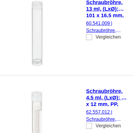
Schraubröhre,
Stück/Beutel
13 ml, (LxØ):
101 x 16,5 mm,
PP
60.541.009
|
Schraubröhre,
Vergleichen
Arbeitsvolumen: 13
ml, (LxØ): 101 x
16,5 mm, Material:
PP, Rundboden mit
Stehrand,
transparent,
Schraubverschluss,
ohne Verschluss,
Schraubröhre,
500 Stück/Beutel
4,5 ml, (LxØ): 75
x 12 mm, PP,
mit Druck
62.557.012
|
Schraubröhre,
Vergleichen
Arbeitsvolumen: