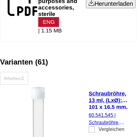
purposes and
Herunterladen
accessories,
sterile
ENG
|
1.15 MB
Varianten
(
61
)
Schraubröhre,
13 ml, (LxØ):
101 x 16,5 mm,
PP
60.541.545
|
Schraubröhre,
Vergleichen
Arbeitsvolumen: 13