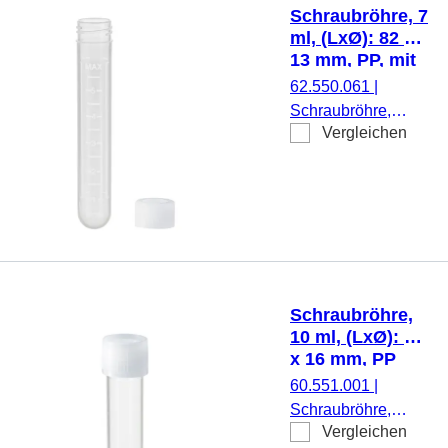
beiliegend, mit
Schraubröhre, 7
Druck,
ml, (LxØ): 82 x
Etikett/Druck: weiß,
13 mm, PP, mit
mit Skalierung,
Druck
62.550.061
|
1.000 Stück/Beutel
Schraubröhre,
Vergleichen
Arbeitsvolumen: 7
ml, (LxØ): 82 x 13
mm, Material: PP,
Rundboden,
transparent,
Schraubverschluss,
natur, Verschluss
beiliegend, mit
Schraubröhre,
Druck,
10 ml, (LxØ): 79
Etikett/Druck: weiß,
x 16 mm, PP
mit Skalierung, 100
60.551.001
|
Stück/Beutel
Schraubröhre,
Vergleichen
Arbeitsvolumen: 10