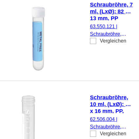
montiert, steril, 500
Schraubröhre, 7
Stück/Beutel
ml, (LxØ): 82 x
13 mm, PP
63.550.121
|
Schraubröhre,
Vergleichen
Arbeitsvolumen: 7
ml, (LxØ): 82 x 13
mm, Material: PP,
Rundboden,
transparent,
Schraubverschluss,
natur, Verschluss
montiert, mit
Schraubröhre,
Skalierung, 25
10 ml, (LxØ): 79
Stück/Beutel
x 16 mm, PP,
mit Druck
62.506.004
|
Schraubröhre,
Vergleichen
Arbeitsvolumen: 10