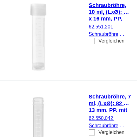
montiert, steril, 100
Schraubröhre,
Stück/Beutel
10 ml, (LxØ): 79
x 16 mm, PP,
mit Druck
62.551.201
|
Schraubröhre,
Vergleichen
Arbeitsvolumen: 10
ml, (LxØ): 79 x 16
mm, Material: PP,
Rundboden mit
Stehrand,
transparent,
Schraubverschluss,
natur, Verschluss
Schraubröhre, 7
montiert, mit Druck,
ml, (LxØ): 82 x
Etikett/Druck: weiß,
13 mm, PP, mit
mit Skalierung,
Druck
62.550.042
|
steril, 100
Schraubröhre,
Stück/Beutel
Vergleichen
Arbeitsvolumen: 7