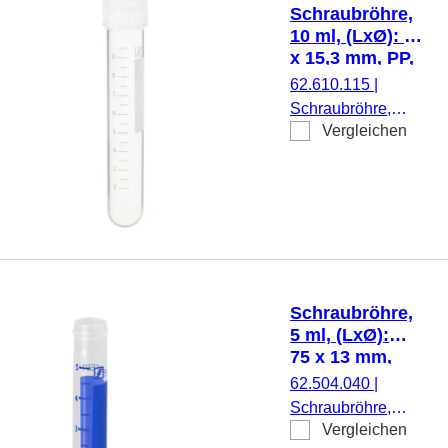
montiert, steril, 500
Schraubröhre,
Stück/Beutel
10 ml, (LxØ): 92
x 15,3 mm, PP,
mit Druck
62.610.115
|
Schraubröhre,
Vergleichen
Arbeitsvolumen: 10
ml, (LxØ): 92 x 15,3
mm, Material: PP,
Rundboden,
transparent,
Schraubverschluss,
natur, Verschluss
beiliegend, mit
Schraubröhre,
Druck,
5 ml, (LxØ):
Etikett/Druck: weiß,
75 x 13 mm,
mit Skalierung, 100
Rundboden,
62.504.040
|
Stück/Beutel
PP,
Schraubröhre,
Verschluss
Vergleichen
Arbeitsvolumen:
beiliegend,