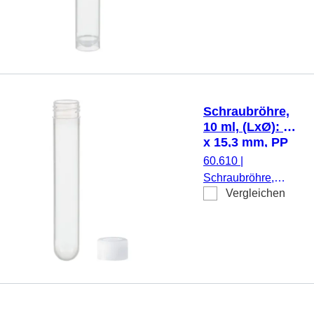
ml, (LxØ): 101 x 16
mm, Material: PP,
Rundboden mit
Stehrand,
transparent,
Schraubverschluss,
natur, Verschluss
Schraubröhre,
montiert, steril, 500
10 ml, (LxØ): 92
Stück/Beutel
x 15,3 mm, PP
60.610
|
Schraubröhre,
Vergleichen
Arbeitsvolumen: 10
ml, (LxØ): 92 x 15,3
mm, Material: PP,
Rundboden,
transparent,
Schraubverschluss,
natur, Verschluss
beiliegend, 500