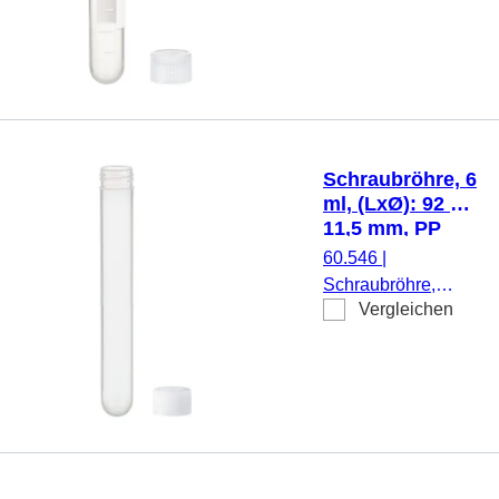
4,5 ml, (LxØ): 75 x
12 mm, Material:
PP, Rundboden,
transparent,
Schraubverschluss,
natur, Verschluss
beiliegend, mit
Schraubröhre, 6
Druck,
ml, (LxØ): 92 x
Etikett/Druck: weiß,
11,5 mm, PP
mit Skalierung, 100
60.546
|
Stück/Beutel
Schraubröhre,
Vergleichen
Arbeitsvolumen: 6
ml, (LxØ): 92 x 11,5
mm, Material: PP,
Rundboden,
transparent,
Schraubverschluss,
natur, Verschluss
beiliegend, 1.000