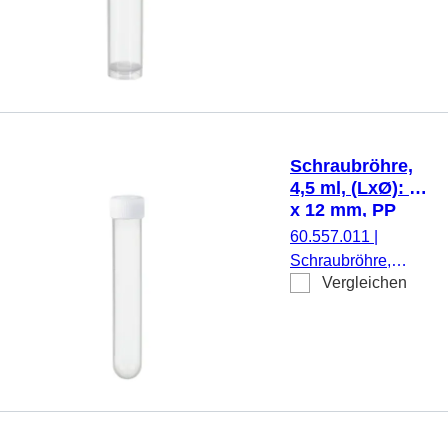
ml, (LxØ): 79 x 16
mm, Material: PP,
Rundboden mit
Stehrand,
transparent,
Schraubverschluss,
natur, Verschluss
Schraubröhre,
montiert, steril, 100
4,5 ml, (LxØ): 75
Stück/Beutel
x 12 mm, PP
60.557.011
|
Schraubröhre,
Vergleichen
Arbeitsvolumen:
4,5 ml, (LxØ): 75 x
12 mm, Material:
PP, Rundboden,
transparent,
Schraubverschluss,
natur, Verschluss