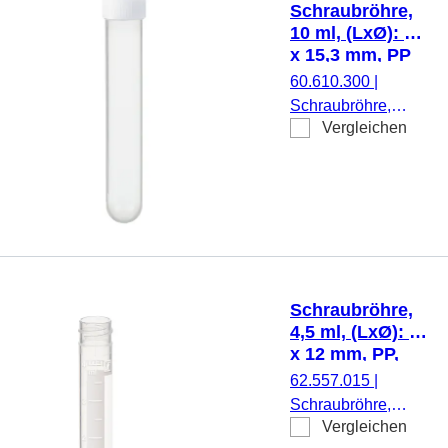
Schraubröhre,
Stück/Beutel
10 ml, (LxØ): 92
x 15,3 mm, PP
60.610.300
|
Schraubröhre,
Vergleichen
Arbeitsvolumen: 10
ml, (LxØ): 92 x 15,3
mm, Material: PP,
Rundboden,
transparent,
Schraubverschluss,
natur, Verschluss
montiert, 100
Schraubröhre,
Stück/Beutel
4,5 ml, (LxØ): 75
x 12 mm, PP,
mit Druck
62.557.015
|
Schraubröhre,
Vergleichen
Arbeitsvolumen: