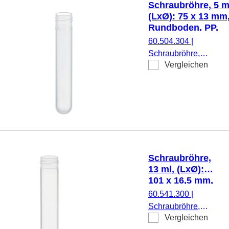
Schraubröhre, 5 m
Stück/Beutel
(LxØ): 75 x 13 mm
Rundboden, PP,
ohne Verschluss,
60.504.304
|
422
Schraubröhre,
Stück/Stapelpack
Vergleichen
Arbeitsvolumen: 5 ml,
(LxØ): 75 x 13 mm,
Rundboden, transpare
Material: PP, ohne
Verschluss, 422
Stück/Stapelpackung,
1.688 Stück/Karton
Schraubröhre,
13 ml, (LxØ):
101 x 16,5 mm,
PP
60.541.300
|
Schraubröhre,
Vergleichen
Arbeitsvolumen: 13