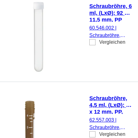
beiliegend, mit
Schraubröhre, 6
Druck,
ml, (LxØ): 92 x
Etikett/Druck: weiß,
11,5 mm, PP
mit Skalierung, 500
60.546.002
|
Stück/Beutel
Schraubröhre,
Vergleichen
Arbeitsvolumen: 6
ml, (LxØ): 92 x 11,5
mm, Material: PP,
Rundboden,
transparent,
Schraubverschluss,
natur, Verschluss
montiert, steril, 500
Schraubröhre,
Stück/Beutel
4,5 ml, (LxØ): 75
x 12 mm, PP,
mit Druck
62.557.003
|
Schraubröhre,
Vergleichen
Arbeitsvolumen: