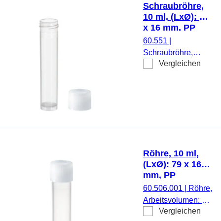
Schraubröhre,
Stück/Beutel
10 ml, (LxØ): 79
x 16 mm, PP
60.551
|
Schraubröhre,
Vergleichen
Arbeitsvolumen: 10
ml, (LxØ): 79 x 16
mm, Material: PP,
Rundboden mit
Stehrand,
transparent,
Schraubverschluss,
natur, Verschluss
Röhre, 10 ml,
beiliegend, 1.000
(LxØ): 79 x 16
Stück/Beutel
mm, PP
60.506.001
|
Röhre,
Arbeitsvolumen: 10
Vergleichen
ml, (LxØ): 79 x 16