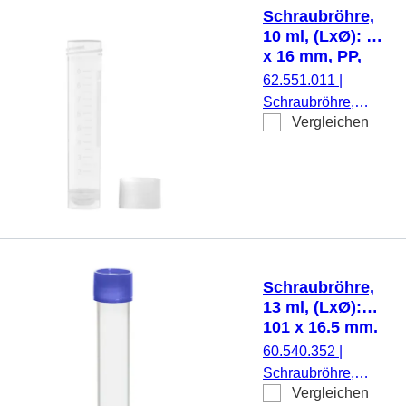
beiliegend, 500
Schraubröhre,
Stück/Beutel
10 ml, (LxØ): 79
x 16 mm, PP,
mit Druck
62.551.011
|
Schraubröhre,
Vergleichen
Arbeitsvolumen: 10
ml, (LxØ): 79 x 16
mm, Material: PP,
Rundboden mit
Stehrand,
transparent,
Schraubverschluss,
natur, Verschluss
Schraubröhre,
beiliegend, mit
13 ml, (LxØ):
Druck,
101 x 16,5 mm,
Etikett/Druck: weiß,
PP
60.540.352
|
mit Skalierung, 500
Schraubröhre,
Stück/Beutel
Vergleichen
Arbeitsvolumen: 13