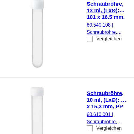
Etikett/Druck:
Schraubröhre,
blau, mit
13 ml, (LxØ):
Skalierung,
101 x 16,5 mm,
Verschluss
PP
60.540.108
|
beiliegend, blau,
Schraubröhre,
1.000
Vergleichen
Arbeitsvolumen: 13
Stück/Beutel,
ml, (LxØ): 101 x
1.000
16,5 mm, Material:
Stück/Karton
PP, Rundboden,
transparent,
Schraubverschluss,
natur, Verschluss
montiert, steril, 1
Schraubröhre,
Stück/Blister
10 ml, (LxØ): 92
x 15,3 mm, PP
60.610.001
|
Schraubröhre,
Vergleichen
Arbeitsvolumen: 10