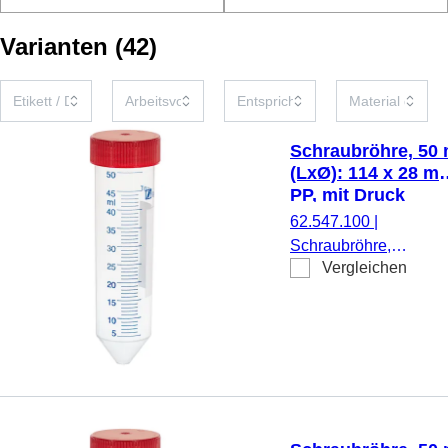
Varianten
(
42
)
Schraubröhre, 50 
(LxØ): 114 x 28 m
PP, mit Druck
62.547.100
|
Schraubröhre,
Vergleichen
Arbeitsvolumen: 50 ml
(LxØ): 114 x 28 mm,
Material: PP, Spitzbod
transparent,
Schraubverschluss, ro
Verschluss montiert, m
Druck, Etikett/Druck:
weiß/blau, mit