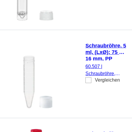
mm, Material: PS,
Spitzboden mit
Stehrand,
transparent,
Schraubverschluss,
natur, Verschluss
Schraubröhre, 5
beiliegend, 500
ml, (LxØ): 75 x
Stück/Beutel
16 mm, PP
60.507
|
Schraubröhre,
Vergleichen
Arbeitsvolumen: 5
ml, (LxØ): 75 x 16
mm, Material: PP,
Spitzboden,
transparent,
Schraubverschluss,
natur, Verschluss
beiliegend, 500