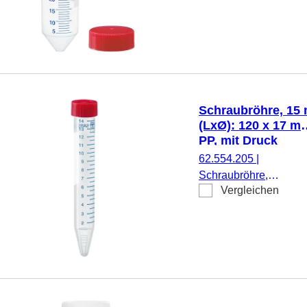
ml, (LxØ): 114 x 28
beiliegend, natur,
mm, Material: PP,
1.000
Spitzboden,
Stück/Beutel,
transparent,
1.000 Stück/Karton
Schraubverschluss,
rot, Verschluss
beiliegend, mit
Schraubröhre, 15 
Druck,
(LxØ): 120 x 17 m
Etikett/Druck:
PP, mit Druck
weiß/blau, mit
62.554.205
|
Skalierung, 25
Schraubröhre,
Stück/Beutel
Vergleichen
Arbeitsvolumen: 15 ml
(LxØ): 120 x 17 mm,
Material: PP, Spitzbod
transparent,
Schraubverschluss, ro
Verschluss montiert, m
Druck, Etikett/Druck:
weiß/blau, mit