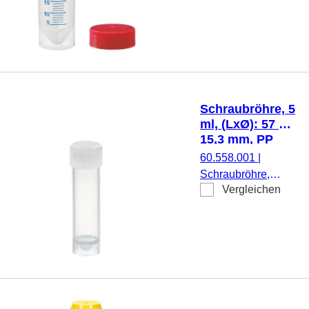
ml, (LxØ): 115 x 28
mm, Material: PP,
Spitzboden mit
Stehrand,
transparent,
Schraubverschluss,
rot, Verschluss
Schraubröhre, 5
beiliegend, mit
ml, (LxØ): 57 x
Druck,
15,3 mm, PP
Etikett/Druck:
60.558.001
|
weiß/blau, mit
Schraubröhre,
Skalierung, 25
Vergleichen
Arbeitsvolumen: 5
Stück/Beutel
ml, (LxØ): 57 x 15,3
mm, Material: PP,
Spitzboden mit
Stehrand,
transparent,
Schraubverschluss,
natur, Verschluss