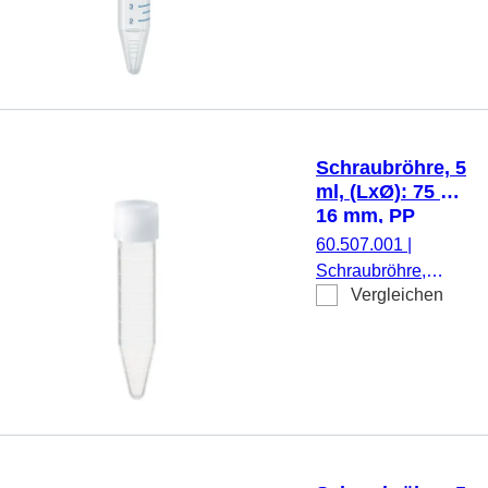
Material: PS, Spitzbo
transparent,
Schraubverschluss, ro
Verschluss montiert, m
Druck, Etikett/Druck:
weiß/blau, mit
Schraubröhre, 5
Skalierung,
ml, (LxØ): 75 x
DNA-/DNase-/RNase-
16 mm, PP
frei,
60.507.001
|
pyrogenfrei/endotoxinf
Schraubröhre,
nicht zytotoxisch, steril
Vergleichen
Arbeitsvolumen: 5
50 Stück/Beutel
ml, (LxØ): 75 x 16
mm, Material: PP,
Spitzboden,
transparent,
Schraubverschluss,
natur, Verschluss
montiert, steril, 500