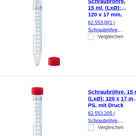
Schraubröhre,
Stück/Beutel
15 ml, (LxØ):
120 x 17 mm,
PS, mit Druck
62.553.001
|
Schraubröhre,
Vergleichen
Arbeitsvolumen: 15
ml, (LxØ): 120 x 17
mm, Material: PS,
Spitzboden,
transparent,
Schraubverschluss,
rot, Verschluss
beiliegend, mit
Schraubröhre, 15 
Druck,
(LxØ): 120 x 17 m
Etikett/Druck:
PS, mit Druck
weiß/blau, mit
62.553.205
|
Skalierung, 50
Schraubröhre,
Stück/Beutel
Vergleichen
Arbeitsvolumen: 15 ml
(LxØ): 120 x 17 mm,