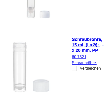
3,5 ml, (LxØ): 66 x
11,5 mm, Material:
PP, Spitzboden mit
Stehrand,
transparent,
Schraubverschluss,
natur, Verschluss
Schraubröhre,
beiliegend, 1.000
15 ml, (LxØ): 76
Stück/Beutel
x 20 mm, PP
60.732
|
Schraubröhre,
Vergleichen
Arbeitsvolumen: 15
ml, (LxØ): 76 x 20
mm, Material: PP,
Spitzboden mit
Stehrand,
transparent,
Schraubverschluss,
natur, Verschluss