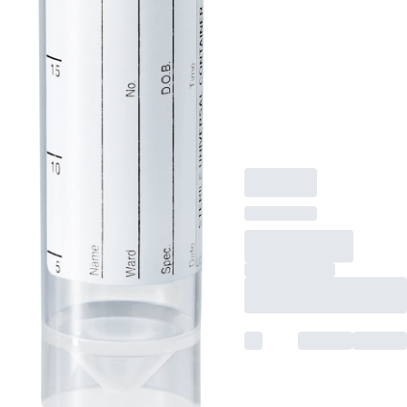
Spitzboden mit
Stehrand, transparent,
Schraubverschluss,
weiß, Verschluss
montiert, mit
Kunststoffetikett, 50
Stück/Beutel