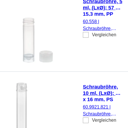
Schraubröhre, 5
Stück/Beutel
ml, (LxØ): 57 x
15,3 mm, PP
60.558
|
Schraubröhre,
Vergleichen
Arbeitsvolumen: 5
ml, (LxØ): 57 x 15,3
mm, Material: PP,
Spitzboden mit
Stehrand,
transparent,
Schraubverschluss,
natur, Verschluss
Schraubröhre,
beiliegend, 1.000
10 ml, (LxØ): 97
Stück/Beutel
x 16 mm, PS
60.9921.821
|
Schraubröhre,
Vergleichen
Arbeitsvolumen: 10
ml, (LxØ): 97 x 16