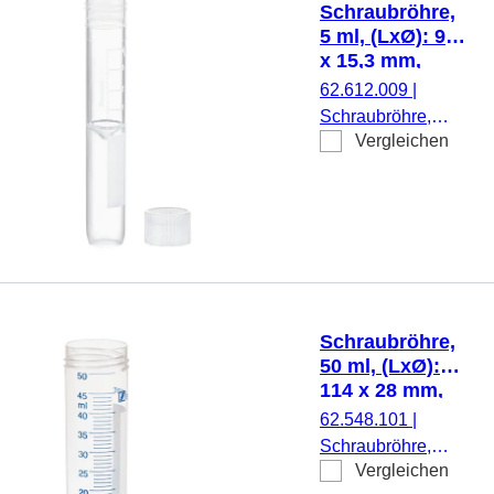
Schraubröhre,
montiert, mit Druck,
5 ml, (LxØ): 92
Etikett/Druck:
x 15,3 mm,
schwarz, mit
Zwischenboden
62.612.009
|
Skalierung, 125
konisch,
Schraubröhre,
Stück/Beutel
Röhrenboden
Vergleichen
Arbeitsvolumen: 5
gerundet, PP,
ml, (LxØ): 92 x
Verschluss
15,3 mm,
beiliegend,
Zwischenboden
1.000
konisch,
Stück/Beutel
Röhrenboden
gerundet,
transparent,
Schraubröhre,
Material: PP, mit
50 ml, (LxØ):
Druck,
114 x 28 mm,
Etikett/Druck:
PP, mit Druck
62.548.101
|
weiß, mit
Schraubröhre,
Skalierung,
Vergleichen
Arbeitsvolumen: 50
Verschluss