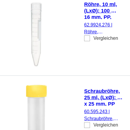
natur, Verschluss
Röhre, 10 ml,
beiliegend, steril,
(LxØ): 100 x
1.000 Stück/Beutel
16 mm, PP,
mit Druck
62.9924.276
|
Röhre,
Vergleichen
Arbeitsvolumen:
10 ml, (LxØ):
100 x 16 mm,
Material: PP,
Spitzboden,
transparent,
Eindrückstopfen,
ohne
Schraubröhre,
Verschluss, mit
25 ml, (LxØ): 90
Druck, mit
x 25 mm, PP
Skalierung, 100
60.595.243
|
Stück/Beutel
Schraubröhre,
Vergleichen
Arbeitsvolumen: 25