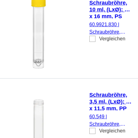
Schraubröhre,
montiert, steril, 100
10 ml, (LxØ): 97
Stück/Beutel
x 16 mm, PS
60.9921.830
|
Schraubröhre,
Vergleichen
Arbeitsvolumen: 10
ml, (LxØ): 97 x 16
mm, Material: PS,
Spitzboden mit
Stehrand,
transparent,
Schraubverschluss,
gelb, Verschluss
Schraubröhre,
montiert, 100
3,5 ml, (LxØ): 66
Stück/Beutel
x 11,5 mm, PP
60.549
|
Schraubröhre,
Vergleichen
Arbeitsvolumen: