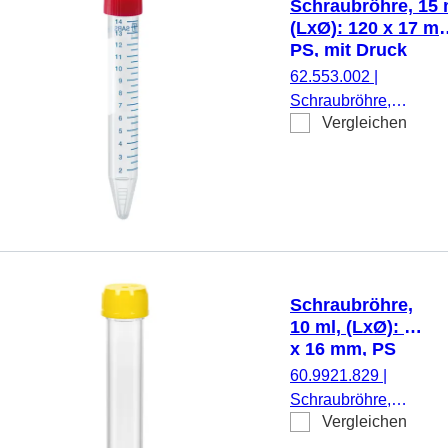
Schraubröhre, 15 
Stück/Beutel
(LxØ): 120 x 17 m
PS, mit Druck
62.553.002
|
Schraubröhre,
Vergleichen
Arbeitsvolumen: 15 ml
(LxØ): 120 x 17 mm,
Material: PS, Spitzbo
transparent,
Schraubverschluss, ro
Verschluss montiert, m
Druck, Etikett/Druck:
weiß/blau, mit
Schraubröhre,
Skalierung,
10 ml, (LxØ): 97
DNA-/DNase-/RNase-
x 16 mm, PS
frei,
60.9921.829
|
pyrogenfrei/endotoxinf
Schraubröhre,
nicht zytotoxisch, steril
Vergleichen
Arbeitsvolumen: 10
50 Stück/Rack
ml, (LxØ): 97 x 16