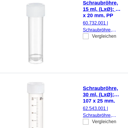
Schraubröhre,
beiliegend, 100
15 ml, (LxØ): 76
Stück/Beutel
x 20 mm, PP
60.732.001
|
Schraubröhre,
Vergleichen
Arbeitsvolumen: 15
ml, (LxØ): 76 x 20
mm, Material: PP,
Spitzboden mit
Stehrand,
transparent,
Schraubverschluss,
natur, Verschluss
Schraubröhre,
montiert, steril, 100
30 ml, (LxØ):
Stück/Beutel
107 x 25 mm,
PP, mit Druck
62.543.001
|
Schraubröhre,
Vergleichen
Arbeitsvolumen: 30