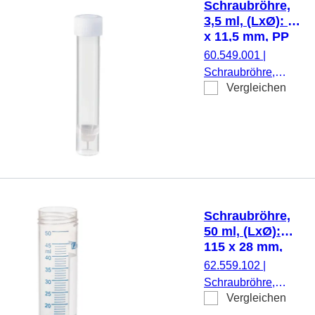
Schraubröhre,
weiß/blau, mit
3,5 ml, (LxØ): 66
Skalierung,
x 11,5 mm, PP
DNA-/DNase-/RNase-
60.549.001
|
frei,
Schraubröhre,
pyrogenfrei/endotoxinf
Vergleichen
Arbeitsvolumen:
nicht zytotoxisch, steril
3,5 ml, (LxØ): 66 x
25 Stück/Beutel
11,5 mm, Material:
PP, Spitzboden mit
Stehrand,
transparent,
Schraubverschluss,
natur, Verschluss
Schraubröhre,
montiert, steril, 100
50 ml, (LxØ):
Stück/Beutel
115 x 28 mm,
PP, mit Druck
62.559.102
|
Schraubröhre,
Vergleichen
Arbeitsvolumen: 50