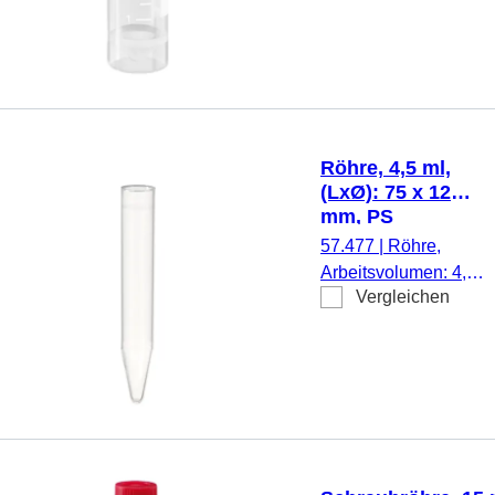
mm, Material: PP,
Spitzboden mit
Stehrand,
transparent,
Schraubverschluss,
natur, Verschluss
Röhre, 4,5 ml,
montiert, mit Druck,
(LxØ): 75 x 12
Etikett/Druck: weiß,
mm, PS
Schriftfeld, mit
57.477
|
Röhre,
Skalierung, steril,
Arbeitsvolumen: 4,5
100 Stück/Beutel
Vergleichen
ml, (LxØ): 75 x 12
mm, Material: PS,
Spitzboden,
transparent,
Eindrückstopfen,
ohne Verschluss,
500
Stück/Stapelpackung