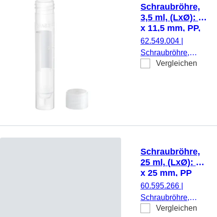
montiert, mit Druck,
Schraubröhre,
Etikett/Druck: weiß,
3,5 ml, (LxØ): 66
mit Skalierung,
x 11,5 mm, PP,
steril, 100
mit Druck
62.549.004
|
Stück/Beutel
Schraubröhre,
Vergleichen
Arbeitsvolumen:
3,5 ml, (LxØ): 66 x
11,5 mm, Material:
PP, Spitzboden mit
Stehrand,
transparent,
Schraubverschluss,
natur, Verschluss
Schraubröhre,
beiliegend, mit
25 ml, (LxØ): 90
Druck,
x 25 mm, PP
Etikett/Druck: weiß,
60.595.266
|
mit Skalierung,
Schraubröhre,
1.000 Stück/Beutel
Vergleichen
Arbeitsvolumen: 25