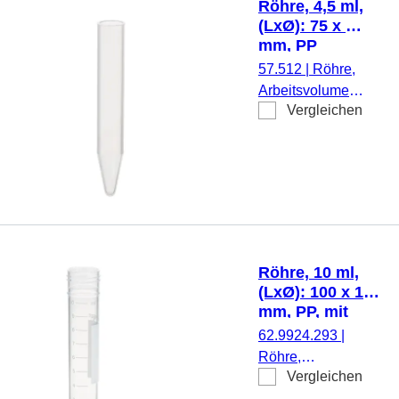
Röhre, 4,5 ml,
montiert, mit Druck,
(LxØ): 75 x 12
Etikett/Druck:
mm, PP
weiß/blau, mit
57.512
|
Röhre,
Skalierung, 25
Arbeitsvolumen:
Stück/Beutel
Vergleichen
4,5 ml, (LxØ): 75
x 12 mm,
Material: PP,
Spitzboden,
transparent,
Eindrückstopfen,
ohne
Verschluss,
Röhre, 10 ml,
1.000
(LxØ): 100 x 16
Stück/Beutel
mm, PP, mit
Druck
62.9924.293
|
Röhre,
Vergleichen
Arbeitsvolumen: 10