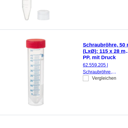
ml, (LxØ): 100 x 16
mm, Material: PP,
Spitzboden,
transparent,
Schraubverschluss,
natur, Verschluss
beiliegend, mit
Schraubröhre, 50 
Druck,
(LxØ): 115 x 28 m
Etikett/Druck: weiß,
PP, mit Druck
mit Skalierung, 500
62.559.205
|
Stück/Beutel
Schraubröhre,
Vergleichen
Arbeitsvolumen: 50 ml
(LxØ): 115 x 28 mm,
Material: PP, Spitzbo
mit Stehrand,
transparent,
Schraubverschluss, ro
Verschluss montiert, m
Druck, Etikett/Druck: