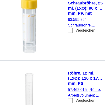
weiß, Verschluss
Schraubröhre, 25
montiert, mit
ml, (LxØ): 90 x 25
Papieretikett,
mm, PP, mit
Etikett/Druck:
Papieretikett
63.595.254
|
weiß/schwarz,
Schraubröhre,
Patienteninformation,
Vergleichen
Arbeitsvolumen: 25
mit Skalierung, 500
ml, (LxØ): 90 x 25
Stück/Beutel
mm, Material: PP,
Spitzboden mit
Stehrand,
transparent,
Schraubverschluss,
gelb, Verschluss
Röhre, 12 ml,
montiert, mit
(LxØ): 110 x 17
Papieretikett,
mm, PS
Etikett/Druck:
57.462.015
|
Röhre,
weiß/gelb,
Arbeitsvolumen: 12
Patienteninformation,
Vergleichen
ml, (LxØ): 110 x 17
mit Skalierung, steril,