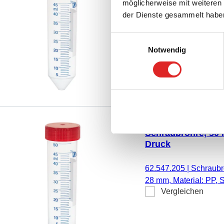
möglicherweise mit weiteren
der Dienste gesammelt habe
62.547.100
|
Schraubrö
28 mm, Material: PP, S
Einwilligungsauswahl
Vergleichen
Schraubverschluss, rot
Notwendig
Etikett/Druck: weiß/b
frei, pyrogenfrei/endoto
Stück/Rack
Schraubröhre, 50 m
Druck
62.547.205
|
Schraubrö
28 mm, Material: PP, S
Vergleichen
Schraubverschluss, rot
Etikett/Druck: weiß/b
frei, pyrogenfrei/endoto