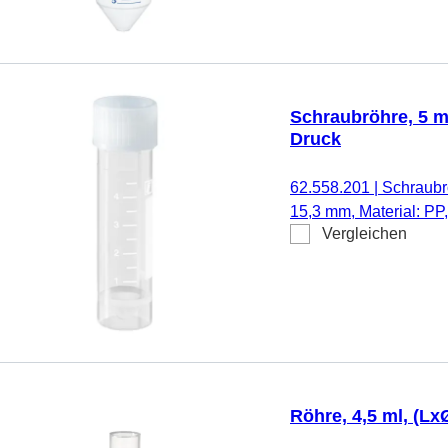
Stück/Beutel
Schraubröhre, 5 ml
Druck
62.558.201
|
Schraubrö
15,3 mm, Material: PP,
Vergleichen
Schraubverschluss, nat
Etikett/Druck: weiß, Sch
Stück/Beutel
Röhre, 4,5 ml, (Lx