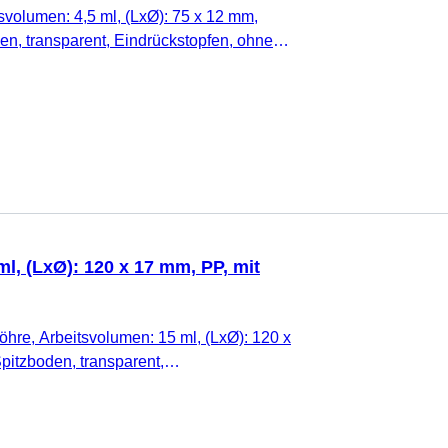
svolumen: 4,5 ml, (LxØ): 75 x 12 mm,
den, transparent, Eindrückstopfen, ohne
k/Stapelpackung
l, (LxØ): 120 x 17 mm, PP, mit
hre, Arbeitsvolumen: 15 ml, (LxØ): 120 x
pitzboden, transparent,
, Verschluss montiert, mit Druck,
lau, mit Skalierung, DNA-/DNase-/RNase-
xinfrei, nicht zytotoxisch, steril, 50