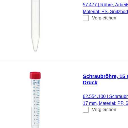
57.477
|
Röhre, Arbeit
Material: PS, Spitzbo
Vergleichen
Verschluss, 500 Stüc
Schraubröhre, 15 m
Druck
62.554.100
|
Schraubrö
17 mm, Material: PP, S
Vergleichen
Schraubverschluss, rot
Etikett/Druck: weiß/b
frei, pyrogenfrei/endoto