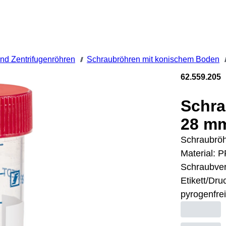
nd Zentrifugenröhren
Schraubröhren mit konischem Boden
///
///
62.559.205
Schra
28 mm
Schraubröh
Material: P
Schraubvers
Etikett/Dru
pyrogenfrei