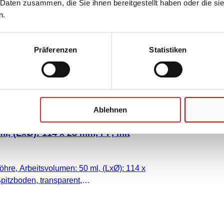
 Daten zusammen, die Sie ihnen bereitgestellt haben oder die s
n.
hre, Arbeitsvolumen: 50 ml, (LxØ): 114 x
pitzboden, transparent,
, Verschluss montiert, mit Druck,
Präferenzen
Statistiken
lau, mit Skalierung, DNA-/DNase-/RNase-
xinfrei, nicht zytotoxisch, steril, 25
Ablehnen
l, (LxØ): 114 x 28 mm, PP, mit
hre, Arbeitsvolumen: 50 ml, (LxØ): 114 x
pitzboden, transparent,
, Verschluss montiert, mit Druck,
lau, mit Skalierung, DNA-/DNase-/RNase-
xinfrei, nicht zytotoxisch, steril, 25