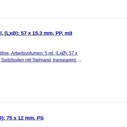
, (LxØ): 57 x 15,3 mm, PP, mit
hre, Arbeitsvolumen: 5 ml, (LxØ): 57 x
 Spitzboden mit Stehrand, transparent,
ur, Verschluss montiert, mit Druck,
riftfeld, mit Skalierung, steril, 100
Ø): 75 x 12 mm, PS