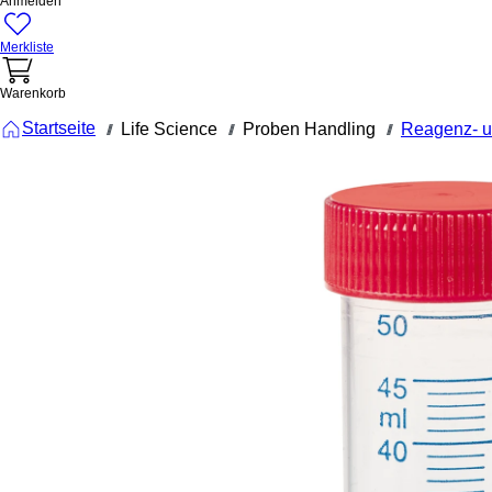
Anmelden
Merkliste
Warenkorb
Startseite
Life Science
Proben Handling
Reagenz- u
///
///
///