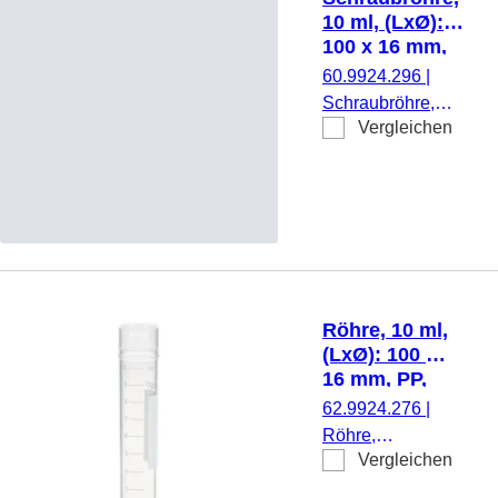
montiert, mit
10 ml, (LxØ):
Kunststoffetikett, 50
100 x 16 mm,
Stück/Beutel
PP
60.9924.296
|
Schraubröhre,
Vergleichen
Arbeitsvolumen: 10
ml, (LxØ): 100 x 16
mm, Material: PP,
Bodenform:
konisch,
transparent,
Schraubverschluss,
natur, Verschluss
Röhre, 10 ml,
beiliegend, steril,
(LxØ): 100 x
1.000 Stück/Beutel
16 mm, PP,
mit Druck
62.9924.276
|
Röhre,
Vergleichen
Arbeitsvolumen:
10 ml, (LxØ):