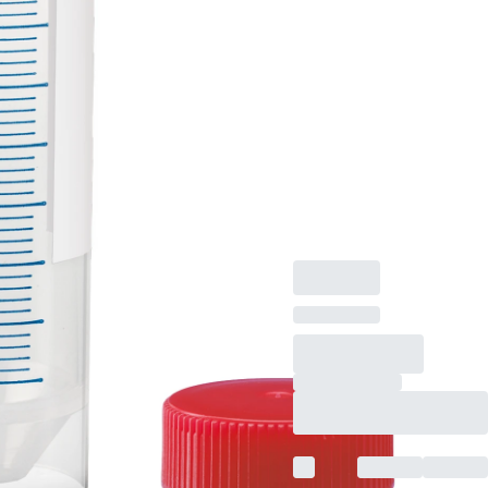
Spitzboden mit
Stehrand, transparent,
Schraubverschluss,
rot, Verschluss
beiliegend, mit Druck,
Etikett/Druck:
weiß/blau, mit
Skalierung, 25
Stück/Beutel