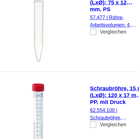
(LxØ): 75 x 12
Etikett/Druck: weiß,
mm, PS
Schriftfeld, mit
57.477
|
Röhre,
Skalierung, steril,
Arbeitsvolumen: 4,5
100 Stück/Beutel
Vergleichen
ml, (LxØ): 75 x 12
mm, Material: PS,
Spitzboden,
transparent,
Eindrückstopfen,
ohne Verschluss,
500
Stück/Stapelpackung
Schraubröhre, 15 
(LxØ): 120 x 17 m
PP, mit Druck
62.554.100
|
Schraubröhre,
Vergleichen
Arbeitsvolumen: 15 ml
(LxØ): 120 x 17 mm,