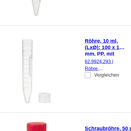
Material: PP,
Spitzboden,
transparent,
Eindrückstopfen,
ohne
Verschluss,
Röhre, 10 ml,
1.000
(LxØ): 100 x 16
Stück/Beutel
mm, PP, mit
Druck
62.9924.293
|
Röhre,
Vergleichen
Arbeitsvolumen: 10
ml, (LxØ): 100 x 16
mm, Material: PP,
Spitzboden,
transparent,
Schraubverschluss,
natur, Verschluss
beiliegend, mit
Schraubröhre, 50 