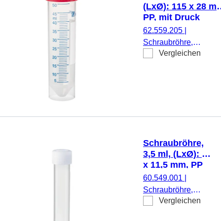
Druck,
(LxØ): 115 x 28 m
Etikett/Druck: weiß,
PP, mit Druck
mit Skalierung, 500
62.559.205
|
Stück/Beutel
Schraubröhre,
Vergleichen
Arbeitsvolumen: 50 ml
(LxØ): 115 x 28 mm,
Material: PP, Spitzbo
mit Stehrand,
transparent,
Schraubverschluss, ro
Verschluss montiert, m
Druck, Etikett/Druck:
Schraubröhre,
weiß/blau, mit
3,5 ml, (LxØ): 66
Skalierung,
x 11,5 mm, PP
DNA-/DNase-/RNase-
60.549.001
|
frei,
Schraubröhre,
pyrogenfrei/endotoxinf
Vergleichen
Arbeitsvolumen:
nicht zytotoxisch, steril
3,5 ml, (LxØ): 66 x
25 Stück/Beutel