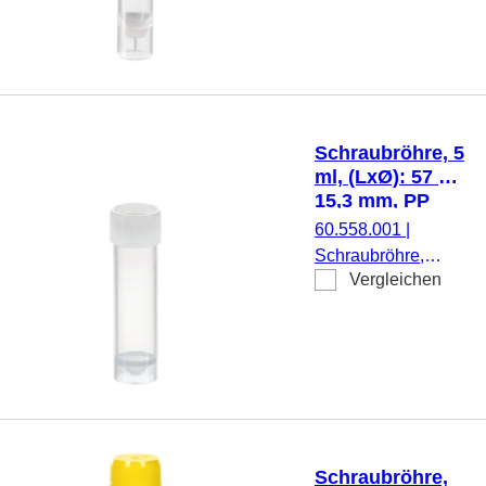
11,5 mm, Material:
PP, Spitzboden mit
Stehrand,
transparent,
Schraubverschluss,
natur, Verschluss
Schraubröhre, 5
montiert, steril, 100
ml, (LxØ): 57 x
Stück/Beutel
15,3 mm, PP
60.558.001
|
Schraubröhre,
Vergleichen
Arbeitsvolumen: 5
ml, (LxØ): 57 x 15,3
mm, Material: PP,
Spitzboden mit
Stehrand,
transparent,
Schraubverschluss,
natur, Verschluss
Schraubröhre,