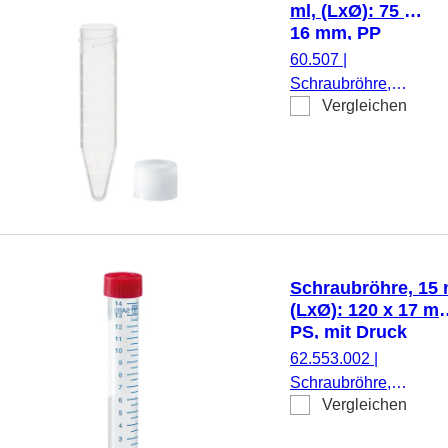
beiliegend, 500
ml, (LxØ): 75 x
Stück/Beutel
16 mm, PP
60.507
|
Schraubröhre,
Vergleichen
Arbeitsvolumen: 5
ml, (LxØ): 75 x 16
mm, Material: PP,
Spitzboden,
transparent,
Schraubverschluss,
natur, Verschluss
beiliegend, 500
Schraubröhre, 15 
Stück/Beutel
(LxØ): 120 x 17 m
PS, mit Druck
62.553.002
|
Schraubröhre,
Vergleichen
Arbeitsvolumen: 15 ml
(LxØ): 120 x 17 mm,