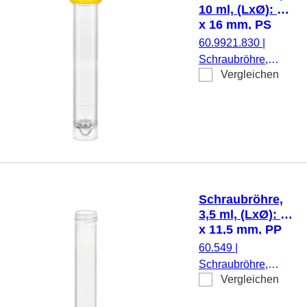
montiert, steril, 100
10 ml, (LxØ): 97
Stück/Beutel
x 16 mm, PS
60.9921.830
|
Schraubröhre,
Vergleichen
Arbeitsvolumen: 10
ml, (LxØ): 97 x 16
mm, Material: PS,
Spitzboden mit
Stehrand,
transparent,
Schraubverschluss,
gelb, Verschluss
Schraubröhre,
montiert, 100
3,5 ml, (LxØ): 66
Stück/Beutel
x 11,5 mm, PP
60.549
|
Schraubröhre,
Vergleichen
Arbeitsvolumen:
3,5 ml, (LxØ): 66 x