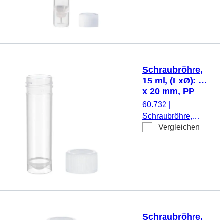
11,5 mm, Material:
PP, Spitzboden mit
Stehrand,
transparent,
Schraubverschluss,
natur, Verschluss
Schraubröhre,
beiliegend, 1.000
15 ml, (LxØ): 76
Stück/Beutel
x 20 mm, PP
60.732
|
Schraubröhre,
Vergleichen
Arbeitsvolumen: 15
ml, (LxØ): 76 x 20
mm, Material: PP,
Spitzboden mit
Stehrand,
transparent,
Schraubverschluss,
natur, Verschluss
Schraubröhre,