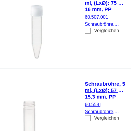
ml, (LxØ): 75 x
DNA-/DNase-/RNase-
16 mm, PP
frei,
60.507.001
|
pyrogenfrei/endotoxinf
Schraubröhre,
nicht zytotoxisch, steril
Vergleichen
Arbeitsvolumen: 5
50 Stück/Beutel
ml, (LxØ): 75 x 16
mm, Material: PP,
Spitzboden,
transparent,
Schraubverschluss,
natur, Verschluss
montiert, steril, 500
Schraubröhre, 5
Stück/Beutel
ml, (LxØ): 57 x
15,3 mm, PP
60.558
|
Schraubröhre,
Vergleichen
Arbeitsvolumen: 5
ml, (LxØ): 57 x 15,3