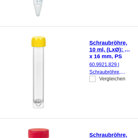
Material: PS, Spitzbo
transparent,
Schraubverschluss, ro
Verschluss montiert, m
Druck, Etikett/Druck:
weiß/blau, mit
Schraubröhre,
Skalierung,
10 ml, (LxØ): 97
DNA-/DNase-/RNase-
x 16 mm, PS
frei,
60.9921.829
|
pyrogenfrei/endotoxinf
Schraubröhre,
nicht zytotoxisch, steril
Vergleichen
Arbeitsvolumen: 10
50 Stück/Rack
ml, (LxØ): 97 x 16
mm, Material: PS,
Spitzboden mit
Stehrand,
transparent,
Schraubverschluss,
gelb, Verschluss
Schraubröhre,