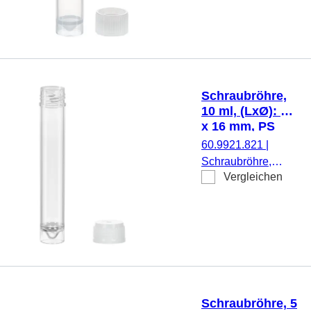
mm, Material: PP,
Spitzboden mit
Stehrand,
transparent,
Schraubverschluss,
natur, Verschluss
Schraubröhre,
beiliegend, 1.000
10 ml, (LxØ): 97
Stück/Beutel
x 16 mm, PS
60.9921.821
|
Schraubröhre,
Vergleichen
Arbeitsvolumen: 10
ml, (LxØ): 97 x 16
mm, Material: PS,
Spitzboden mit
Stehrand,
transparent,
Schraubverschluss,
natur, Verschluss
Schraubröhre, 5