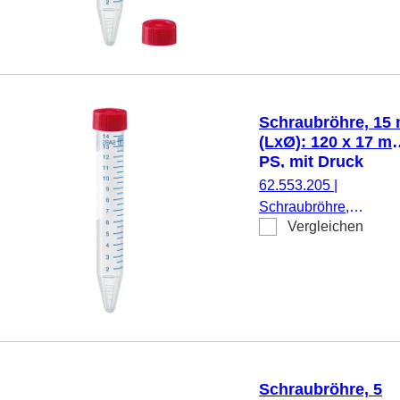
mm, Material: PS,
Spitzboden,
transparent,
Schraubverschluss,
rot, Verschluss
beiliegend, mit
Schraubröhre, 15 
Druck,
(LxØ): 120 x 17 m
Etikett/Druck:
PS, mit Druck
weiß/blau, mit
62.553.205
|
Skalierung, 50
Schraubröhre,
Stück/Beutel
Vergleichen
Arbeitsvolumen: 15 ml
(LxØ): 120 x 17 mm,
Material: PS, Spitzbo
transparent,
Schraubverschluss, ro
Verschluss montiert, m
Druck, Etikett/Druck:
weiß/blau, mit
Schraubröhre, 5
Skalierung,