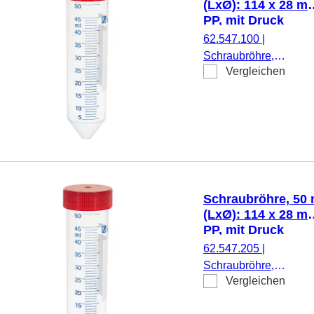
(LxØ): 114 x 28 m
PP, mit Druck
62.547.100
|
Schraubröhre,
Vergleichen
Arbeitsvolumen: 50 ml
(LxØ): 114 x 28 mm,
Material: PP, Spitzbod
transparent,
Schraubverschluss, ro
Verschluss montiert, m
Druck, Etikett/Druck:
weiß/blau, mit
Schraubröhre, 50 
Skalierung,
(LxØ): 114 x 28 m
DNA-/DNase-/RNase-
PP, mit Druck
frei,
62.547.205
|
pyrogenfrei/endotoxinf
Schraubröhre,
nicht zytotoxisch, steril
Vergleichen
Arbeitsvolumen: 50 ml
25 Stück/Rack
(LxØ): 114 x 28 mm,