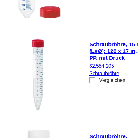
beiliegend, natur,
mm, Material: PP,
1.000
Spitzboden,
Stück/Beutel,
transparent,
1.000 Stück/Karton
Schraubverschluss,
rot, Verschluss
beiliegend, mit
Schraubröhre, 15 
Druck,
(LxØ): 120 x 17 m
Etikett/Druck:
PP, mit Druck
weiß/blau, mit
62.554.205
|
Skalierung, 25
Schraubröhre,
Stück/Beutel
Vergleichen
Arbeitsvolumen: 15 ml
(LxØ): 120 x 17 mm,
Material: PP, Spitzbod
transparent,
Schraubverschluss, ro
Verschluss montiert, m
Druck, Etikett/Druck:
weiß/blau, mit
Schraubröhre,