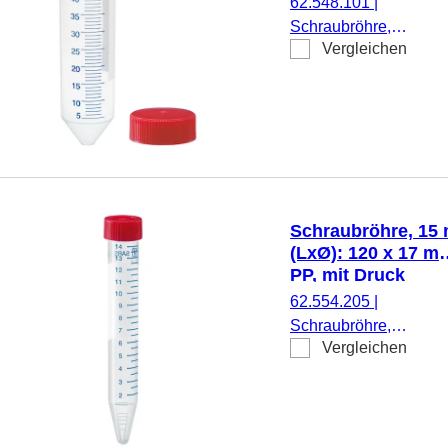
62.548.101
|
weiß, mit
Schraubröhre,
Skalierung,
Vergleichen
Arbeitsvolumen: 50
Verschluss
ml, (LxØ): 114 x 28
beiliegend, natur,
mm, Material: PP,
1.000
Spitzboden,
Stück/Beutel,
transparent,
1.000 Stück/Karton
Schraubverschluss,
rot, Verschluss
beiliegend, mit
Schraubröhre, 15 
Druck,
(LxØ): 120 x 17 m
Etikett/Druck:
PP, mit Druck
weiß/blau, mit
62.554.205
|
Skalierung, 25
Schraubröhre,
Stück/Beutel
Vergleichen
Arbeitsvolumen: 15 ml
(LxØ): 120 x 17 mm,
Material: PP, Spitzbod
transparent,
Schraubverschluss, ro