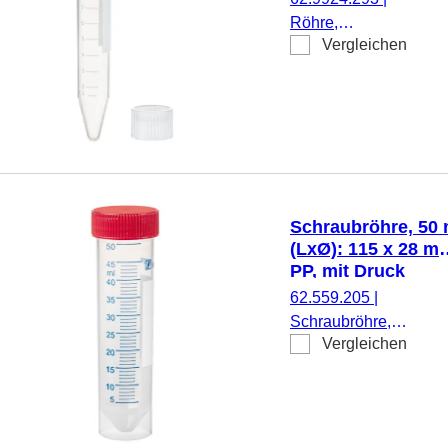
Röhre,
Vergleichen
Arbeitsvolumen: 10
ml, (LxØ): 100 x 16
mm, Material: PP,
Spitzboden,
transparent,
Schraubverschluss,
natur, Verschluss
beiliegend, mit
Schraubröhre, 50 
Druck,
(LxØ): 115 x 28 m
Etikett/Druck: weiß,
PP, mit Druck
mit Skalierung, 500
62.559.205
|
Stück/Beutel
Schraubröhre,
Vergleichen
Arbeitsvolumen: 50 ml
(LxØ): 115 x 28 mm,
Material: PP, Spitzbo
mit Stehrand,
transparent,