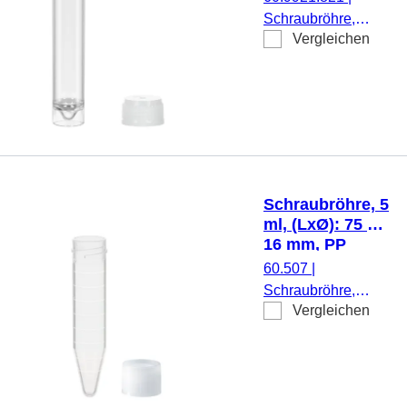
Schraubröhre,
Vergleichen
Arbeitsvolumen: 10
ml, (LxØ): 97 x 16
mm, Material: PS,
Spitzboden mit
Stehrand,
transparent,
Schraubverschluss,
natur, Verschluss
Schraubröhre, 5
beiliegend, 500
ml, (LxØ): 75 x
Stück/Beutel
16 mm, PP
60.507
|
Schraubröhre,
Vergleichen
Arbeitsvolumen: 5
ml, (LxØ): 75 x 16
mm, Material: PP,
Spitzboden,
transparent,