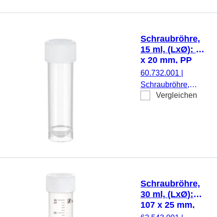
transparent,
Schraubverschluss,
natur, Verschluss
Schraubröhre,
beiliegend, 100
15 ml, (LxØ): 76
Stück/Beutel
x 20 mm, PP
60.732.001
|
Schraubröhre,
Vergleichen
Arbeitsvolumen: 15
ml, (LxØ): 76 x 20
mm, Material: PP,
Spitzboden mit
Stehrand,
transparent,
Schraubverschluss,
natur, Verschluss
Schraubröhre,
montiert, steril, 100
30 ml, (LxØ):
Stück/Beutel
107 x 25 mm,
PP, mit Druck