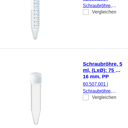
Skalierung, 50
Schraubröhre,
Stück/Beutel
Vergleichen
Arbeitsvolumen: 15 ml
(LxØ): 120 x 17 mm,
Material: PS, Spitzbo
transparent,
Schraubverschluss, ro
Verschluss montiert, m
Druck, Etikett/Druck:
weiß/blau, mit
Schraubröhre, 5
Skalierung,
ml, (LxØ): 75 x
DNA-/DNase-/RNase-
16 mm, PP
frei,
60.507.001
|
pyrogenfrei/endotoxinf
Schraubröhre,
nicht zytotoxisch, steril
Vergleichen
Arbeitsvolumen: 5
50 Stück/Beutel
ml, (LxØ): 75 x 16
mm, Material: PP,
Spitzboden,
transparent,