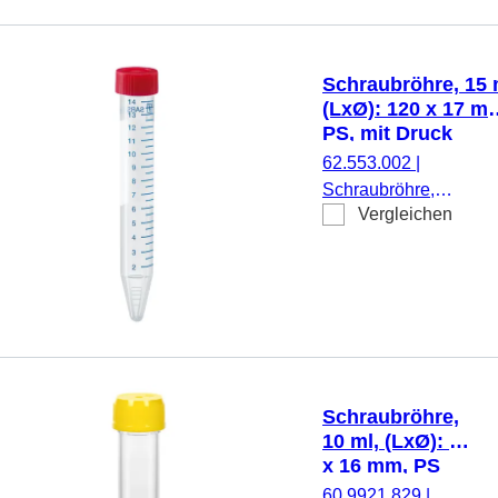
Schraubverschluss,
natur, Verschluss
beiliegend, 500
Schraubröhre, 15 
Stück/Beutel
(LxØ): 120 x 17 m
PS, mit Druck
62.553.002
|
Schraubröhre,
Vergleichen
Arbeitsvolumen: 15 ml
(LxØ): 120 x 17 mm,
Material: PS, Spitzbo
transparent,
Schraubverschluss, ro
Verschluss montiert, m
Druck, Etikett/Druck:
weiß/blau, mit
Schraubröhre,
Skalierung,
10 ml, (LxØ): 97
DNA-/DNase-/RNase-
x 16 mm, PS
frei,
60.9921.829
|