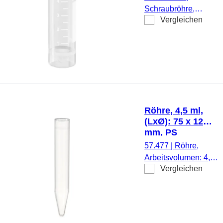
pyrogenfrei/endotoxinf
Schraubröhre,
nicht zytotoxisch, steril
Vergleichen
Arbeitsvolumen: 5
25 Stück/Rack
ml, (LxØ): 57 x 15,3
mm, Material: PP,
Spitzboden mit
Stehrand,
transparent,
Schraubverschluss,
natur, Verschluss
Röhre, 4,5 ml,
montiert, mit Druck,
(LxØ): 75 x 12
Etikett/Druck: weiß,
mm, PS
Schriftfeld, mit
57.477
|
Röhre,
Skalierung, steril,
Arbeitsvolumen: 4,5
100 Stück/Beutel
Vergleichen
ml, (LxØ): 75 x 12
mm, Material: PS,
Spitzboden,
transparent,
Eindrückstopfen,