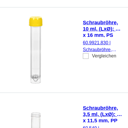
transparent,
Schraubverschluss,
natur, Verschluss
Schraubröhre,
montiert, steril, 100
10 ml, (LxØ): 97
Stück/Beutel
x 16 mm, PS
60.9921.830
|
Schraubröhre,
Vergleichen
Arbeitsvolumen: 10
ml, (LxØ): 97 x 16
mm, Material: PS,
Spitzboden mit
Stehrand,
transparent,
Schraubverschluss,
gelb, Verschluss
Schraubröhre,
montiert, 100
3,5 ml, (LxØ): 66
Stück/Beutel
x 11,5 mm, PP