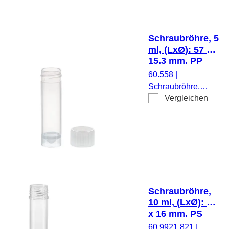
Schraubverschluss,
natur, Verschluss
montiert, steril, 500
Schraubröhre, 5
Stück/Beutel
ml, (LxØ): 57 x
15,3 mm, PP
60.558
|
Schraubröhre,
Vergleichen
Arbeitsvolumen: 5
ml, (LxØ): 57 x 15,3
mm, Material: PP,
Spitzboden mit
Stehrand,
transparent,
Schraubverschluss,
natur, Verschluss
Schraubröhre,
beiliegend, 1.000
10 ml, (LxØ): 97
Stück/Beutel
x 16 mm, PS
60.9921.821
|