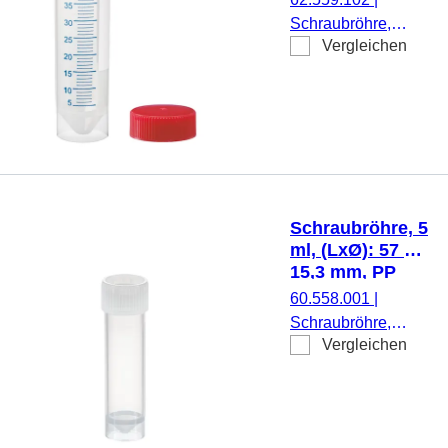
Schraubröhre,
Vergleichen
Arbeitsvolumen: 50
ml, (LxØ): 115 x 28
mm, Material: PP,
Spitzboden mit
Stehrand,
transparent,
Schraubverschluss,
rot, Verschluss
Schraubröhre, 5
beiliegend, mit
ml, (LxØ): 57 x
Druck,
15,3 mm, PP
Etikett/Druck:
60.558.001
|
weiß/blau, mit
Schraubröhre,
Skalierung, 25
Vergleichen
Arbeitsvolumen: 5
Stück/Beutel
ml, (LxØ): 57 x 15,3
mm, Material: PP,
Spitzboden mit
Stehrand,