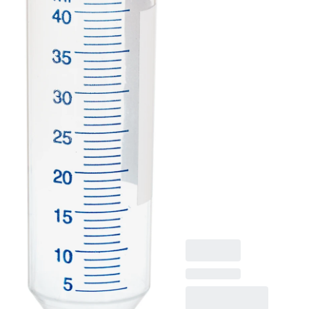
Spitzboden,
transparent,
Schraubverschluss,
rot, Verschluss
montiert, mit Druck,
Etikett/Druck:
weiß/blau, mit
Skalierung,
DNA-/DNase-/RNase-
frei,
pyrogenfrei/endotoxinf
nicht zytotoxisch,
steril, 25 Stück/Beutel