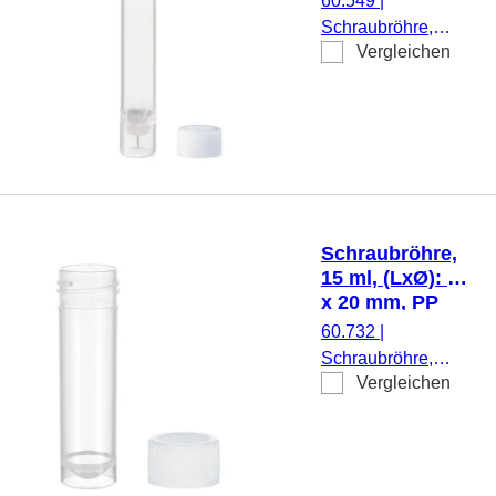
60.549
|
Schraubröhre,
Vergleichen
Arbeitsvolumen:
3,5 ml, (LxØ): 66 x
11,5 mm, Material:
PP, Spitzboden mit
Stehrand,
transparent,
Schraubverschluss,
natur, Verschluss
Schraubröhre,
beiliegend, 1.000
15 ml, (LxØ): 76
Stück/Beutel
x 20 mm, PP
60.732
|
Schraubröhre,
Vergleichen
Arbeitsvolumen: 15
ml, (LxØ): 76 x 20
mm, Material: PP,
Spitzboden mit
Stehrand,