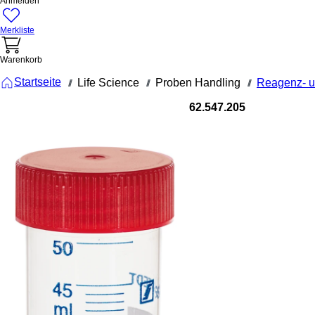
Anmelden
Merkliste
Warenkorb
Startseite
Life Science
Proben Handling
Reagenz- u
///
///
///
62.547.205
Schraubröh
50 ml, (LxØ
114 x 28 m
PP, mit Dru
Schraubröhre,
Arbeitsvolumen: 50
ml, (LxØ): 114 x 28
mm, Material: PP,