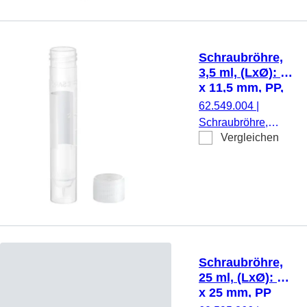
Schraubverschluss,
gelb, Verschluss
montiert, mit Druck,
Schraubröhre,
Etikett/Druck: weiß,
3,5 ml, (LxØ): 66
mit Skalierung,
x 11,5 mm, PP,
steril, 100
mit Druck
62.549.004
|
Stück/Beutel
Schraubröhre,
Vergleichen
Arbeitsvolumen:
3,5 ml, (LxØ): 66 x
11,5 mm, Material:
PP, Spitzboden mit
Stehrand,
transparent,
Schraubverschluss,
natur, Verschluss
Schraubröhre,
beiliegend, mit
25 ml, (LxØ): 90
Druck,
x 25 mm, PP
Etikett/Druck: weiß,