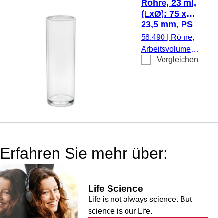
Röhre, 23 ml,
(LxØ): 75 x
23,5 mm, PS
58.490
|
Röhre,
Arbeitsvolumen:
Vergleichen
23 ml, (LxØ): 75
x 23,5 mm,
Material: PS,
Flachboden,
transparent,
Eindrückstopfen,
ohne
Verschluss, 500
Erfahren Sie mehr über:
Stück/Beutel
Life Science
Life is not always science. But
science is our Life.