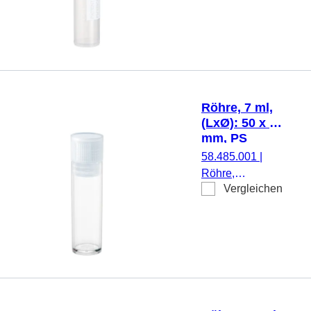
x 16,5 mm,
Material: PP,
Flachboden,
transparent,
Eindrückstopfen,
mit Druck, mit
Röhre, 7 ml,
Skalierung,
(LxØ): 50 x 16
1.000
mm, PS
Stück/Karton
58.485.001
|
Röhre,
Vergleichen
Arbeitsvolumen:
7 ml, (LxØ): 50 x
16 mm, Material:
PS, Flachboden,
transparent,
Eindrückstopfen,
natur, steril, 100
Stück/Beutel