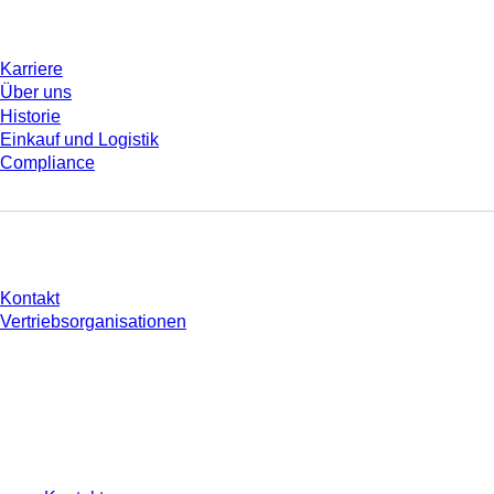
Unternehmen und Karriere
Karriere
Über uns
Historie
Einkauf und Logistik
Compliance
Sie haben Fragen?
Kontakt
Vertriebsorganisationen
* Die angezeigten Preise sind Listenpreise für nicht angemeldete Nutzer und
ohne individuell vereinbarte Konditionen. Alle Preise verstehen sich zzgl. der
gesetzlichen Steuer Ihres jeweiligen Landes und ggf. Versandkosten, sofern
nicht anders angegeben.