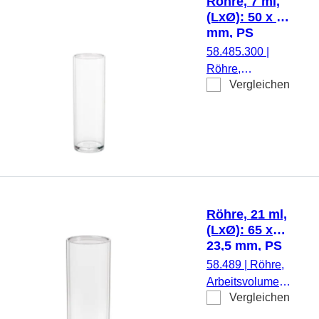
Röhre, 7 ml,
Verschluss
(LxØ): 50 x 16
beiliegend, 500
mm, PS
Stück/Beutel
58.485.300
|
Röhre,
Vergleichen
Arbeitsvolumen:
7 ml, (LxØ): 50 x
16 mm, Material:
PS, Flachboden,
transparent,
Eindrückstopfen,
ohne
Verschluss,
Röhre, 21 ml,
1.000
(LxØ): 65 x
Stück/Beutel
23,5 mm, PS
58.489
|
Röhre,
Arbeitsvolumen:
Vergleichen
21 ml, (LxØ): 65
x 23,5 mm,