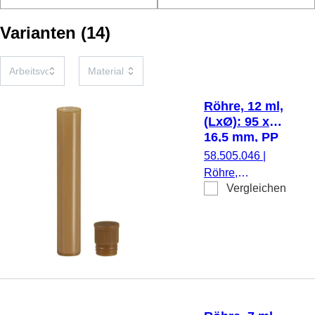
Varianten
(
14
)
Röhre, 12 ml,
(LxØ): 95 x
16,5 mm, PP
58.505.046
|
Röhre,
Vergleichen
Arbeitsvolumen:
12 ml, (LxØ): 95
x 16,5 mm,
Material: PP,
Flachboden,
braun,
Eindrückstopfen,
braun,