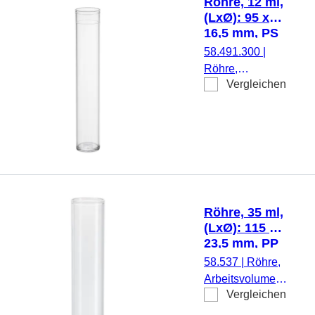
Röhre, 12 ml,
Stück/Beutel
(LxØ): 95 x
16,5 mm, PS
58.491.300
|
Röhre,
Vergleichen
Arbeitsvolumen:
12 ml, (LxØ): 95
x 16,5 mm,
Material: PS,
Flachboden,
transparent,
Eindrückstopfen,
500
Röhre, 35 ml,
Stück/Beutel
(LxØ): 115 x
23,5 mm, PP
58.537
|
Röhre,
Arbeitsvolumen:
Vergleichen
35 ml, (LxØ):
115 x 23,5 mm,