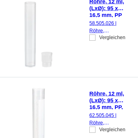
Röhre, 12 ml,
Etikett/Druck:
(LxØ): 95 x
weiß, mit
16,5 mm, PP
Skalierung, 500
58.505.026
|
Stück/Beutel
Röhre,
Vergleichen
Arbeitsvolumen:
12 ml, (LxØ): 95
x 16,5 mm,
Material: PP,
Flachboden,
transparent,
Eindrückstopfen,
natur,
Röhre, 12 ml,
Verschluss
(LxØ): 95 x
beiliegend, 100
16,5 mm, PP,
Stück/Beutel
mit Druck
62.505.045
|
Röhre,
Vergleichen
Arbeitsvolumen:
12 ml, (LxØ): 95