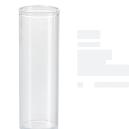
Flachboden,
transparent,
Eindrückstopfen,
1.000 Stück/Beutel