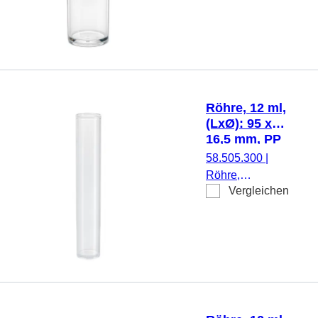
Material: PS,
Flachboden,
transparent,
Eindrückstopfen,
ohne
Verschluss, 500
Röhre, 12 ml,
Stück/Beutel
(LxØ): 95 x
16,5 mm, PP
58.505.300
|
Röhre,
Vergleichen
Arbeitsvolumen:
12 ml, (LxØ): 95
x 16,5 mm,
Material: PP,
Flachboden,
transparent,
Eindrückstopfen,
500