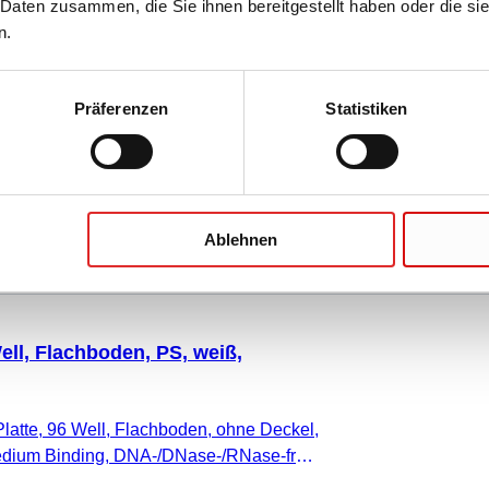
 Daten zusammen, die Sie ihnen bereitgestellt haben oder die s
ell, Flachboden, PS, transparent,
n.
latte, 96 Well, Flachboden, ohne Deckel,
Präferenzen
Statistiken
rent, High Binding, DNA-/DNase-/RNase-
oxinfrei, nicht zytotoxisch, 25 Stück/Beutel
Ablehnen
ell, Flachboden, PS, weiß,
latte, 96 Well, Flachboden, ohne Deckel,
Medium Binding, DNA-/DNase-/RNase-frei,
rei, nicht zytotoxisch, 25 Stück/Beutel