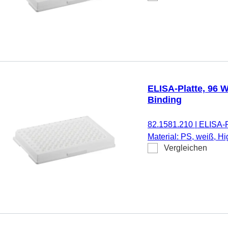
ELISA-Platte, 96 W
Binding
82.1581.210
|
ELISA-P
Material: PS, weiß, H
Vergleichen
pyrogenfrei/endotoxinf