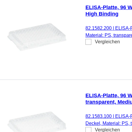
ELISA-Platte, 96 W
High Binding
82.1582.200
|
ELISA-P
Material: PS, transpa
Vergleichen
frei, pyrogenfrei/endot
ELISA-Platte, 96 
transparent, Medi
82.1583.100
|
ELISA-P
Deckel, Material: PS,
Vergleichen
DNA-/DNase-/RNase-fre