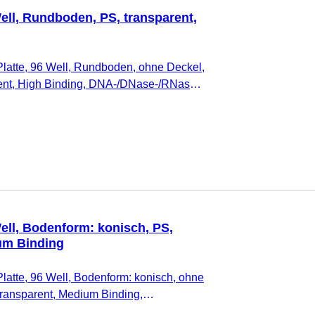
ell, Rundboden, PS, transparent,
latte, 96 Well, Rundboden, ohne Deckel,
rent, High Binding, DNA-/DNase-/RNase-
oxinfrei, nicht zytotoxisch, 25 Stück/Beutel
Well, Bodenform: konisch, PS,
um Binding
latte, 96 Well, Bodenform: konisch, ohne
 transparent, Medium Binding,
i, pyrogenfrei/endotoxinfrei, nicht