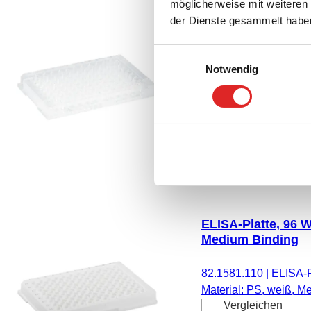
möglicherweise mit weiteren
ELISA-Platte, 96 W
der Dienste gesammelt habe
High Binding
Einwilligungsauswahl
82.1581.200
|
ELISA-P
Notwendig
Material: PS, transpa
Vergleichen
frei, pyrogenfrei/endot
ELISA-Platte, 96 W
Medium Binding
82.1581.110
|
ELISA-P
Material: PS, weiß, 
Vergleichen
pyrogenfrei/endotoxinf