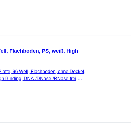
ell, Flachboden, PS, weiß, High
latte, 96 Well, Flachboden, ohne Deckel,
igh Binding, DNA-/DNase-/RNase-frei,
rei, nicht zytotoxisch, 25 Stück/Beutel