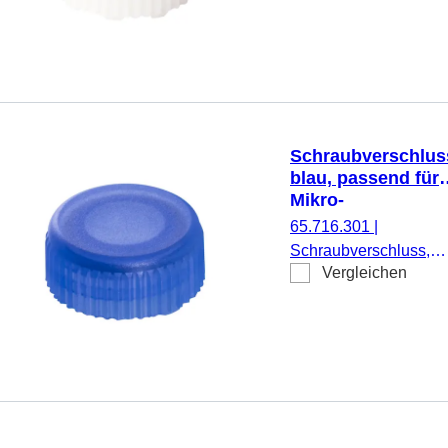
500 Stück/Beutel
Schraubverschlus
blau, passend für
Mikro-
Schraubröhren
65.716.301
|
Schraubverschluss,
Vergleichen
blau, passend für Mikr
Schraubröhren, 500
Stück/Beutel