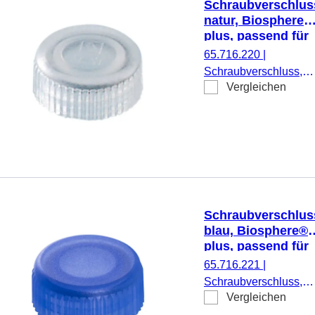
Schraubverschlus
natur, Biosphere®
plus, passend für
Mikro-
65.716.220
|
Schraubröhren
Schraubverschluss,
Vergleichen
natur, Biosphere® plu
passend für Mikro-
Schraubröhren, 50
Stück/Doppelbeutel
Schraubverschlus
blau, Biosphere®
plus, passend für
Mikro-
65.716.221
|
Schraubröhren
Schraubverschluss,
Vergleichen
blau, Biosphere® plus