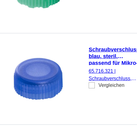
Mikro-Schraubröhren,
500 Stück/Doppelbeut
Schraubverschlus
blau, steril,
passend für Mikro
Schraubröhren
65.716.321
|
Schraubverschluss,
Vergleichen
blau, steril, passend fü
Mikro-Schraubröhren,
500 Stück/Doppelbeut