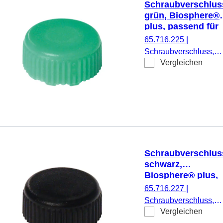
Schraubverschlus
grün, Biosphere®
plus, passend für
Mikro-
65.716.225
|
Schraubröhren
Schraubverschluss,
Vergleichen
grün, Biosphere® plus
passend für Mikro-
Schraubröhren, 50
Stück/Doppelbeutel
Schraubverschlus
schwarz,
Biosphere® plus,
passend für Mikro
65.716.227
|
Schraubröhren
Schraubverschluss,
Vergleichen
schwarz, Biosphere®