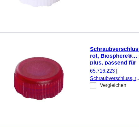
passend für Mikro-
Schraubröhren, 50
Stück/Doppelbeutel
Schraubverschlus
rot, Biosphere®
plus, passend für
Mikro-
65.716.223
|
Schraubröhren
Schraubverschluss, ro
Vergleichen
Biosphere® plus,
passend für Mikro-
Schraubröhren, 50
Stück/Doppelbeutel