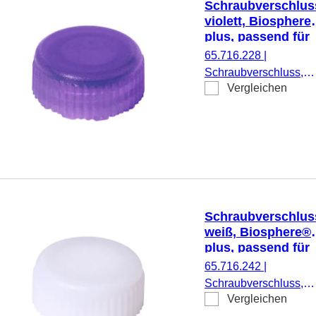
Schraubverschlus
violett, Biosphere
plus, passend für
Mikro-
65.716.228
|
Schraubröhren
Schraubverschluss,
Vergleichen
violett, Biosphere®
plus, passend für Mikr
Schraubröhren, 50
Stück/Doppelbeutel
Schraubverschlus
weiß, Biosphere®
plus, passend für
Mikro-
65.716.242
|
Schraubröhren
Schraubverschluss,
Vergleichen
weiß, Biosphere® plu