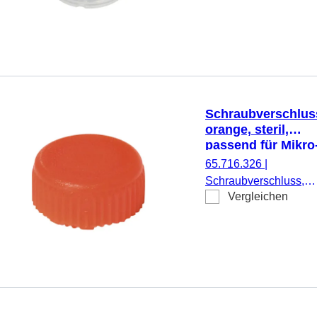
Schraubverschlüsse
65.712.xxx, 500
Stück/Beutel
Schraubverschlus
orange, steril,
passend für Mikro
Schraubröhren
65.716.326
|
Schraubverschluss,
Vergleichen
orange, steril, passen
für Mikro-
Schraubröhren, 500
Stück/Doppelbeutel