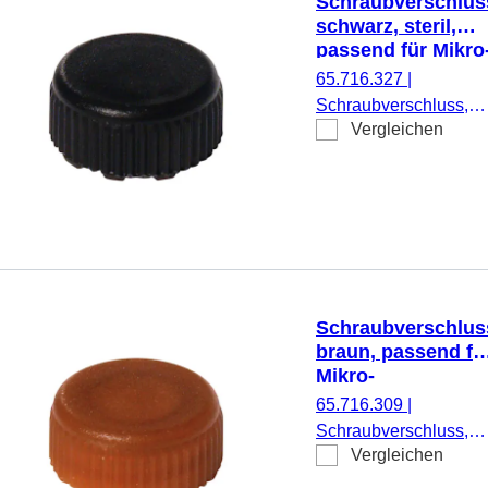
Schraubverschlus
schwarz, steril,
passend für Mikro
Schraubröhren
65.716.327
|
Schraubverschluss,
Vergleichen
schwarz, steril, passe
für Mikro-
Schraubröhren, 500
Stück/Doppelbeutel
Schraubverschlus
braun, passend fü
Mikro-
Schraubröhren
65.716.309
|
Schraubverschluss,
Vergleichen
braun, passend für
Mikro-Schraubröhren,