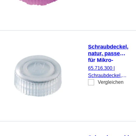
500 Stück/Beutel
Schraubdeckel,
natur, passend
für Mikro-
Schraubröhren
65.716.300
|
Schraubdeckel,
Vergleichen
natur, passend für
Mikro-
Schraubröhren,
500 Stück/Beutel