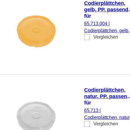
Codierplättchen,
gelb, PP, passend
für
Schraubverschlüs
65.713.004
|
65.712.xxx
Codierplättchen, gelb,
Vergleichen
PP, passend für
Schraubverschlüsse
65.712.xxx, 500
Stück/Beutel
Codierplättchen,
natur, PP, passen
für
Schraubverschlüs
65.713
|
65.712.xxx
Codierplättchen, natur
Vergleichen
PP, passend für