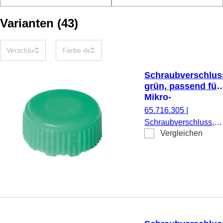
Varianten
(
43
)
Schraubverschlus
grün, passend für
Mikro-
Schraubröhren
65.716.305
|
Schraubverschluss,
Vergleichen
grün, passend für Mikr
Schraubröhren, 500
Stück/Beutel