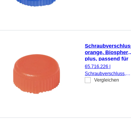
passend für Mikro-
Schraubröhren, 50
Stück/Doppelbeutel
Schraubverschlus
orange, Biospher
plus, passend für
Mikro-
65.716.226
|
Schraubröhren
Schraubverschluss,
Vergleichen
orange, Biosphere®
plus, passend für Mikr
Schraubröhren, 50
Stück/Doppelbeutel