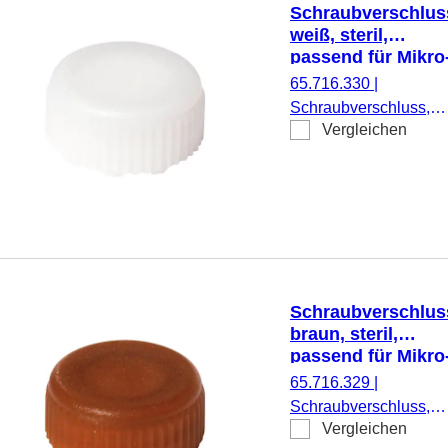
Schraubverschlus
weiß, steril,
passend für Mikro
Schraubröhren
65.716.330
|
Schraubverschluss,
Vergleichen
weiß, steril, passend f
Mikro-Schraubröhren,
500 Stück/Doppelbeut
Schraubverschlus
braun, steril,
passend für Mikro
Schraubröhren
65.716.329
|
Schraubverschluss,
Vergleichen
braun, steril, passend