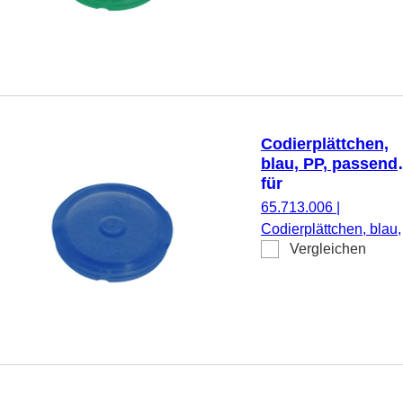
Schraubverschlüsse
65.712.xxx, 500
Stück/Beutel
Codierplättchen,
blau, PP, passend
für
Schraubverschlüs
65.713.006
|
65.712.xxx
Codierplättchen, blau,
Vergleichen
PP, passend für
Schraubverschlüsse
65.712.xxx, 500
Stück/Beutel