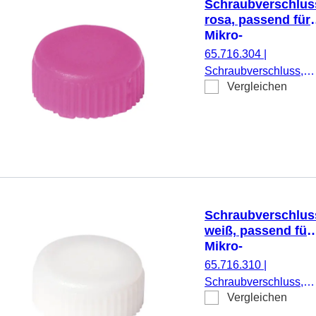
Schraubverschlus
rosa, passend für
Mikro-
Schraubröhren
65.716.304
|
Schraubverschluss,
Vergleichen
rosa, passend für Mikr
Schraubröhren, 500
Stück/Beutel
Schraubverschlus
weiß, passend für
Mikro-
Schraubröhren
65.716.310
|
Schraubverschluss,
Vergleichen
weiß, passend für
Mikro-Schraubröhren,