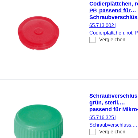
Codierplättchen, r
PP, passend für
Schraubverschlüs
65.712.xxx
65.713.002
|
Codierplättchen, rot, P
Vergleichen
passend für
Schraubverschlüsse
65.712.xxx, 500
Stück/Beutel
Schraubverschlus
grün, steril,
passend für Mikro
Schraubröhren
65.716.325
|
Schraubverschluss,
Vergleichen
grün, steril, passend f