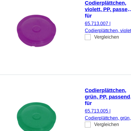
Codierplättchen,
violett, PP, passe
für
Schraubverschlüs
65.713.007
|
65.712.xxx
Codierplättchen, violet
Vergleichen
PP, passend für
Schraubverschlüsse
65.712.xxx, 500
Stück/Beutel
Codierplättchen,
grün, PP, passend
für
Schraubverschlüs
65.713.005
|
65.712.xxx
Codierplättchen, grün,
Vergleichen
PP, passend für