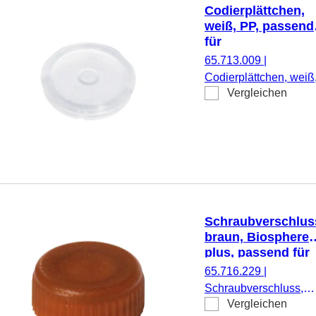
Codierplättchen,
weiß, PP, passend
für
Schraubverschlüs
65.713.009
|
65.712.xxx
Codierplättchen, weiß
Vergleichen
PP, passend für
Schraubverschlüsse
65.712.xxx, 500
Stück/Beutel
Schraubverschlus
braun, Biosphere
plus, passend für
Mikro-
65.716.229
|
Schraubröhren
Schraubverschluss,
Vergleichen
braun, Biosphere®