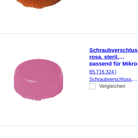
für Mikro-
Schraubröhren, 500
Stück/Doppelbeutel
Schraubverschlus
rosa, steril,
passend für Mikro
Schraubröhren
65.716.324
|
Schraubverschluss,
Vergleichen
rosa, steril, passend fü
Mikro-Schraubröhren,
500 Stück/Doppelbeut