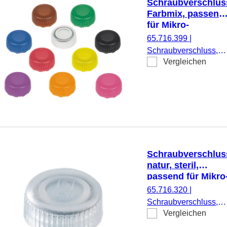
Schraubverschlus
Farbmix, passend
für Mikro-
Schraubröhren
65.716.399
|
Schraubverschluss,
Vergleichen
Farbmix, passend für
Mikro-Schraubröhren,
100 Stück/Beutel
Schraubverschlus
natur, steril,
passend für Mikro
Schraubröhren
65.716.320
|
Schraubverschluss,
Vergleichen
natur, steril, passend f
Mikro-Schraubröhren,