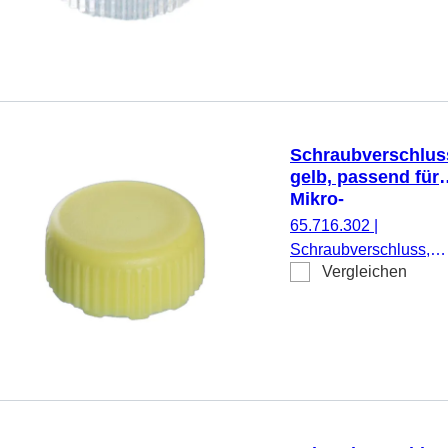
500 Stück/Doppelbeut
Schraubverschlus
gelb, passend für
Mikro-
Schraubröhren
65.716.302
|
Schraubverschluss,
Vergleichen
gelb, passend für Mikr
Schraubröhren, 500
Stück/Beutel