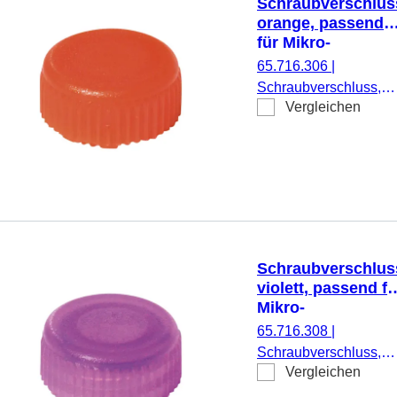
Schraubverschlus
orange, passend
für Mikro-
Schraubröhren
65.716.306
|
Schraubverschluss,
Vergleichen
orange, passend für
Mikro-Schraubröhren,
500 Stück/Beutel
Schraubverschlus
violett, passend fü
Mikro-
Schraubröhren
65.716.308
|
Schraubverschluss,
Vergleichen
violett, passend für
Mikro-Schraubröhren,