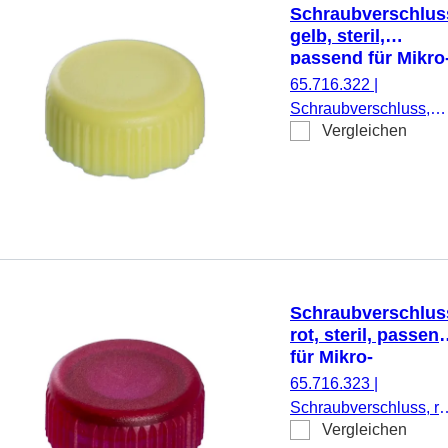
Schraubverschlus
gelb, steril,
passend für Mikro
Schraubröhren
65.716.322
|
Schraubverschluss,
Vergleichen
gelb, steril, passend fü
Mikro-Schraubröhren,
500 Stück/Doppelbeut
Schraubverschlus
rot, steril, passen
für Mikro-
Schraubröhren
65.716.323
|
Schraubverschluss, ro
Vergleichen
steril, passend für