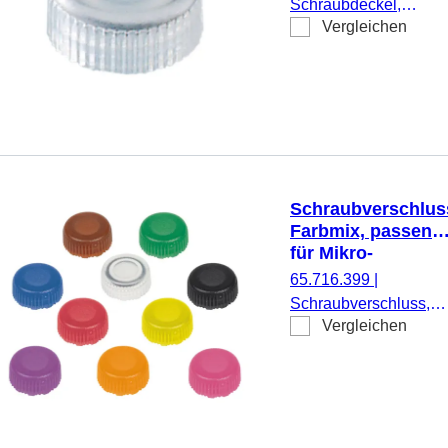
Schraubdeckel,
Vergleichen
natur, passend für
Mikro-
Schraubröhren,
500 Stück/Beutel
Schraubverschlus
Farbmix, passend
für Mikro-
Schraubröhren
65.716.399
|
Schraubverschluss,
Vergleichen
Farbmix, passend für
Mikro-Schraubröhren,
100 Stück/Beutel