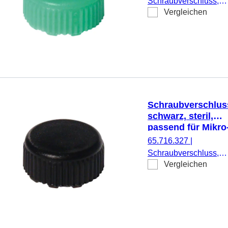
Schraubverschluss,
Vergleichen
grün, passend für Mikr
Schraubröhren, 500
Stück/Beutel
Schraubverschlus
schwarz, steril,
passend für Mikro
Schraubröhren
65.716.327
|
Schraubverschluss,
Vergleichen
schwarz, steril, passe
für Mikro-
Schraubröhren, 500
Stück/Doppelbeutel