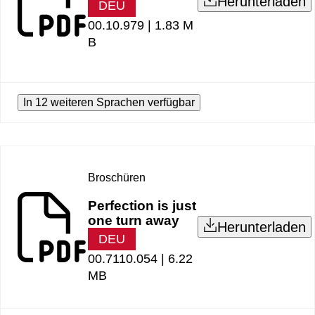
Herunterladen
DEU
00.10.979 |
1.83 M
B
In 12 weiteren Sprachen verfügbar
Broschüren
Perfection is just
one turn away
Herunterladen
DEU
00.7110.054 |
6.22
MB