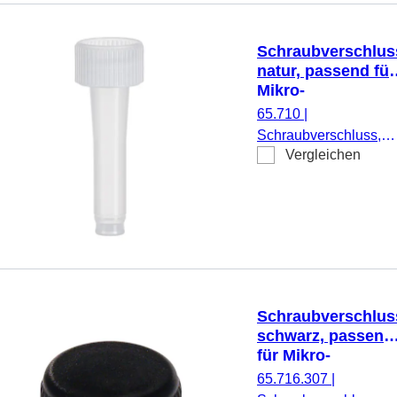
Analysern, 500
Stück/Beutel
Schraubverschlus
natur, passend für
Mikro-
Schraubröhre
65.710
|
72.733.201
Schraubverschluss,
Vergleichen
natur, passend für
Mikro-Schraubröhre
72.733.201, zur
Volumenbegrenzung
auf 100 µl, 500
Stück/Beutel
Schraubverschlus
schwarz, passend
für Mikro-
Schraubröhren
65.716.307
|