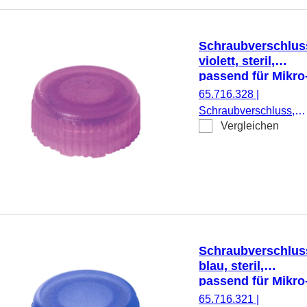
Schraubverschlus
violett, steril,
passend für Mikro
Schraubröhren
65.716.328
|
Schraubverschluss,
Vergleichen
violett, steril, passend
für Mikro-
Schraubröhren, 500
Stück/Doppelbeutel
Schraubverschlus
blau, steril,
passend für Mikro
Schraubröhren
65.716.321
|