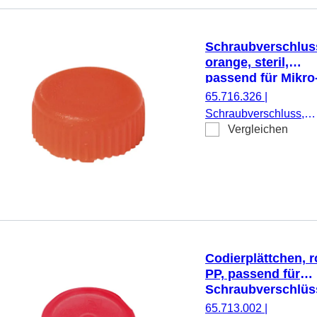
Schraubverschlus
orange, steril,
passend für Mikro
Schraubröhren
65.716.326
|
Schraubverschluss,
Vergleichen
orange, steril, passen
für Mikro-
Schraubröhren, 500
Stück/Doppelbeutel
Codierplättchen, r
PP, passend für
Schraubverschlüs
65.712.xxx
65.713.002
|