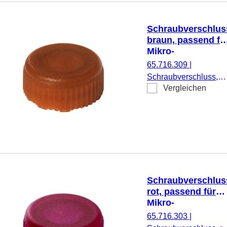
Schraubverschlus
braun, passend fü
Mikro-
Schraubröhren
65.716.309
|
Schraubverschluss,
Vergleichen
braun, passend für
Mikro-Schraubröhren,
500 Stück/Beutel
Schraubverschlus
rot, passend für
Mikro-
Schraubröhren
65.716.303
|