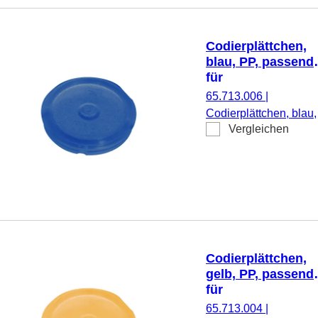
Codierplättchen,
blau, PP, passend
für
Schraubverschlüs
65.713.006
|
65.712.xxx
Codierplättchen, blau,
Vergleichen
PP, passend für
Schraubverschlüsse
65.712.xxx, 500
Stück/Beutel
Codierplättchen,
gelb, PP, passend
für
Schraubverschlüs
65.713.004
|