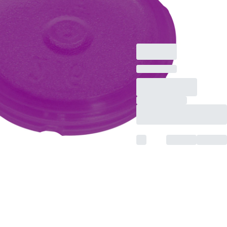
Schraubverschlüsse
65.712.xxx, 500
Stück/Beutel