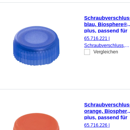
Schraubverschlus
blau, Biosphere®
plus, passend für
Mikro-
65.716.221
|
Schraubröhren
Schraubverschluss,
Vergleichen
blau, Biosphere® plus
passend für Mikro-
Schraubröhren, 50
Stück/Doppelbeutel
Schraubverschlus
orange, Biospher
plus, passend für
Mikro-
65.716.226
|