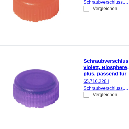
Schraubröhren
Schraubverschluss,
Vergleichen
orange, Biosphere®
plus, passend für Mikr
Schraubröhren, 50
Stück/Doppelbeutel
Schraubverschlus
violett, Biosphere
plus, passend für
Mikro-
65.716.228
|
Schraubröhren
Schraubverschluss,
Vergleichen
violett, Biosphere®
plus, passend für Mikr
Schraubröhren, 50
Stück/Doppelbeutel