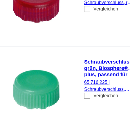
Schraubröhren
Schraubverschluss, ro
Vergleichen
Biosphere® plus,
passend für Mikro-
Schraubröhren, 50
Stück/Doppelbeutel
Schraubverschlus
grün, Biosphere®
plus, passend für
Mikro-
65.716.225
|
Schraubröhren
Schraubverschluss,
Vergleichen
grün, Biosphere® plus
passend für Mikro-
Schraubröhren, 50
Stück/Doppelbeutel