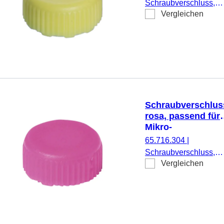
Schraubverschluss,
Vergleichen
gelb, passend für Mikr
Schraubröhren, 500
Stück/Beutel
Schraubverschlus
rosa, passend für
Mikro-
Schraubröhren
65.716.304
|
Schraubverschluss,
Vergleichen
rosa, passend für Mikr
Schraubröhren, 500
Stück/Beutel