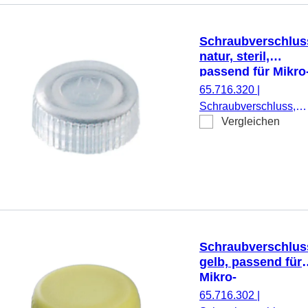
Schraubverschlus
natur, steril,
passend für Mikro
Schraubröhren
65.716.320
|
Schraubverschluss,
Vergleichen
natur, steril, passend f
Mikro-Schraubröhren,
500 Stück/Doppelbeut
Schraubverschlus
gelb, passend für
Mikro-
Schraubröhren
65.716.302
|