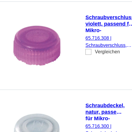
Schraubverschlus
violett, passend fü
Mikro-
Schraubröhren
65.716.308
|
Schraubverschluss,
Vergleichen
violett, passend für
Mikro-Schraubröhren,
500 Stück/Beutel
Schraubdeckel,
natur, passend
für Mikro-
Schraubröhren
65.716.300
|