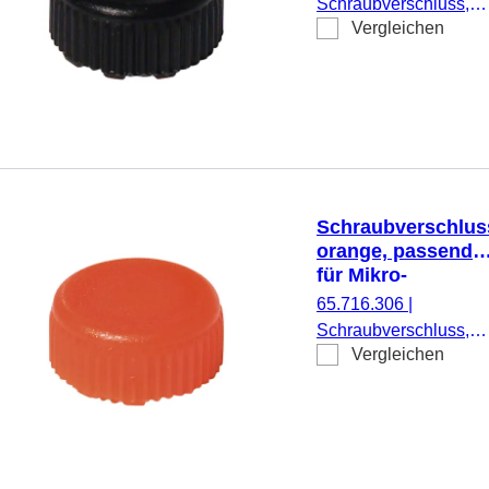
Schraubverschluss,
Vergleichen
schwarz, passend für
Mikro-Schraubröhren,
500 Stück/Beutel
Schraubverschlus
orange, passend
für Mikro-
Schraubröhren
65.716.306
|
Schraubverschluss,
Vergleichen
orange, passend für
Mikro-Schraubröhren,
500 Stück/Beutel