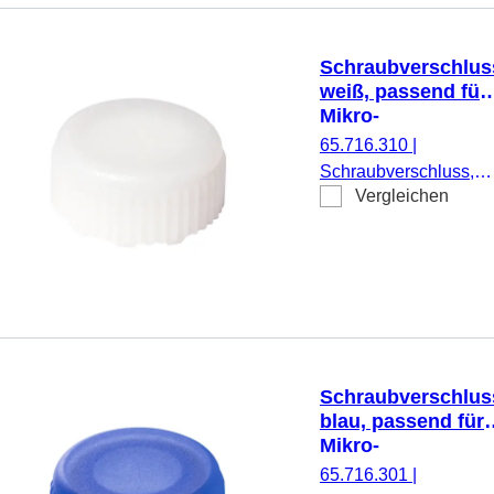
Schraubverschlus
weiß, passend für
Mikro-
Schraubröhren
65.716.310
|
Schraubverschluss,
Vergleichen
weiß, passend für
Mikro-Schraubröhren,
500 Stück/Beutel
Schraubverschlus
blau, passend für
Mikro-
Schraubröhren
65.716.301
|