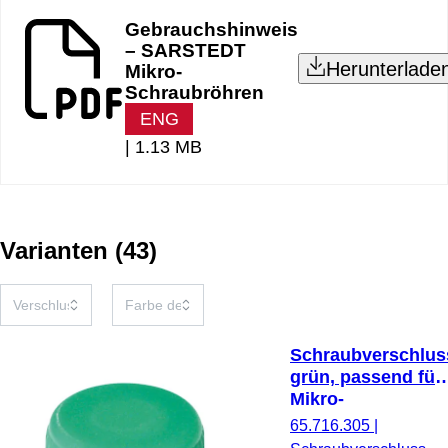
Gebrauchshinweis
– SARSTEDT
Herunterlade
Mikro-
Schraubröhren
ENG
|
1.13 MB
Varianten
(
43
)
Schraubverschlus
grün, passend für
Mikro-
Schraubröhren
65.716.305
|