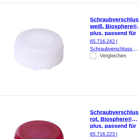
Schraubverschlus
weiß, Biosphere®
plus, passend für
Mikro-
65.716.242
|
Schraubröhren
Schraubverschluss,
Vergleichen
weiß, Biosphere® plu
passend für Mikro-
Schraubröhren, 50
Stück/Doppelbeutel
Schraubverschlus
rot, Biosphere®
plus, passend für
Mikro-
65.716.223
|