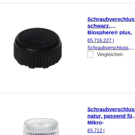
Schraubverschlus
schwarz,
Biosphere® plus,
passend für Mikro
65.716.227
|
Schraubröhren
Schraubverschluss,
Vergleichen
schwarz, Biosphere®
plus, passend für Mikr
Schraubröhren, 50
Stück/Doppelbeutel
Schraubverschlus
natur, passend für
Mikro-
Schraubröhren
65.712
|