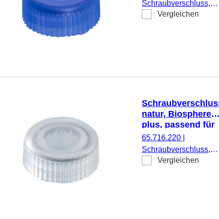
Schraubverschluss,
Vergleichen
blau, passend für Mikr
Schraubröhren, 500
Stück/Beutel
Schraubverschlus
natur, Biosphere®
plus, passend für
Mikro-
65.716.220
|
Schraubröhren
Schraubverschluss,
Vergleichen
natur, Biosphere® plu
passend für Mikro-
Schraubröhren, 50
Stück/Doppelbeutel