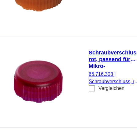
Mikro-Schraubröhren,
500 Stück/Beutel
Schraubverschlus
rot, passend für
Mikro-
Schraubröhren
65.716.303
|
Schraubverschluss, ro
Vergleichen
passend für Mikro-
Schraubröhren, 500
Stück/Beutel