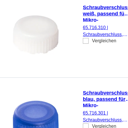
Schraubverschlus
weiß, passend für
Mikro-
Schraubröhren
65.716.310
|
Schraubverschluss,
Vergleichen
weiß, passend für
Mikro-Schraubröhren,
500 Stück/Beutel
Schraubverschlus
blau, passend für
Mikro-
Schraubröhren
65.716.301
|
Schraubverschluss,
Vergleichen
blau, passend für Mikr