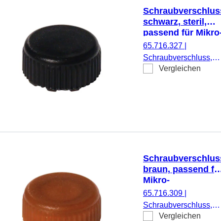
Schraubverschlus
schwarz, steril,
passend für Mikro
Schraubröhren
65.716.327
|
Schraubverschluss,
Vergleichen
schwarz, steril, passe
für Mikro-
Schraubröhren, 500
Stück/Doppelbeutel
Schraubverschlus
braun, passend fü
Mikro-
Schraubröhren
65.716.309
|
Schraubverschluss,
Vergleichen
braun, passend für