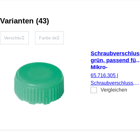
Varianten
(
43
)
Schraubverschlus
grün, passend für
Mikro-
Schraubröhren
65.716.305
|
Schraubverschluss,
Vergleichen
grün, passend für Mikr
Schraubröhren, 500
Stück/Beutel