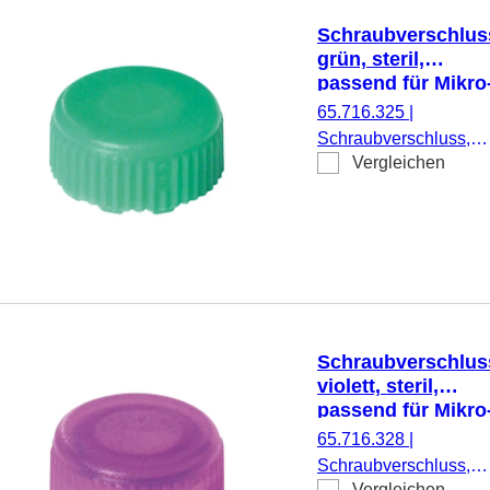
Schraubverschlus
grün, steril,
passend für Mikro
Schraubröhren
65.716.325
|
Schraubverschluss,
Vergleichen
grün, steril, passend f
Mikro-Schraubröhren,
500 Stück/Doppelbeut
Schraubverschlus
violett, steril,
passend für Mikro
Schraubröhren
65.716.328
|
Schraubverschluss,
Vergleichen