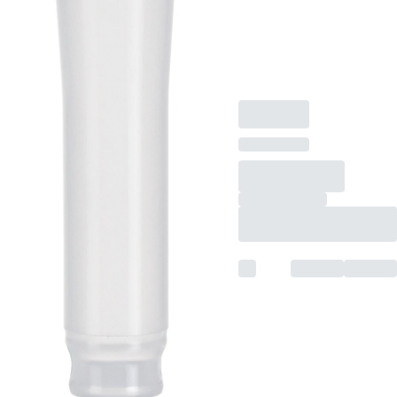
72.733.201, zur
Volumenbegrenzung
auf 100 µl, 500
Stück/Beutel