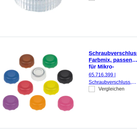
Mikro-
Schraubröhren,
500 Stück/Beutel
Schraubverschlus
Farbmix, passend
für Mikro-
Schraubröhren
65.716.399
|
Schraubverschluss,
Vergleichen
Farbmix, passend für
Mikro-Schraubröhren,
100 Stück/Beutel