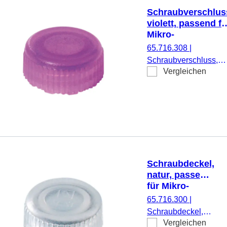
Schraubverschlus
violett, passend fü
Mikro-
Schraubröhren
65.716.308
|
Schraubverschluss,
Vergleichen
violett, passend für
Mikro-Schraubröhren,
500 Stück/Beutel
Schraubdeckel,
natur, passend
für Mikro-
Schraubröhren
65.716.300
|
Schraubdeckel,
Vergleichen
natur, passend für