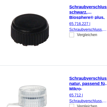
Schraubverschlus
schwarz,
Biosphere® plus,
passend für Mikro
65.716.227
|
Schraubröhren
Schraubverschluss,
Vergleichen
schwarz, Biosphere®
plus, passend für Mikr
Schraubröhren, 50
Stück/Doppelbeutel
Schraubverschlus
natur, passend für
Mikro-
Schraubröhren
65.712
|
Schraubverschluss,
Vergleichen
natur, passend für