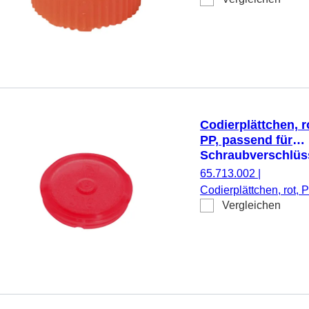
orange, steril, passen
für Mikro-
Schraubröhren, 500
Stück/Doppelbeutel
Codierplättchen, r
PP, passend für
Schraubverschlüs
65.712.xxx
65.713.002
|
Codierplättchen, rot, P
Vergleichen
passend für
Schraubverschlüsse
65.712.xxx, 500
Stück/Beutel