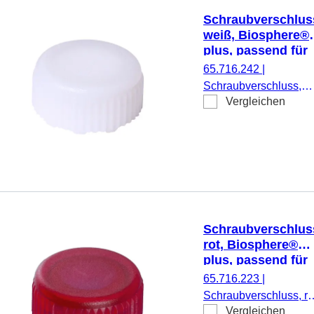
Schraubverschlus
weiß, Biosphere®
plus, passend für
Mikro-
65.716.242
|
Schraubröhren
Schraubverschluss,
Vergleichen
weiß, Biosphere® plu
passend für Mikro-
Schraubröhren, 50
Stück/Doppelbeutel
Schraubverschlus
rot, Biosphere®
plus, passend für
Mikro-
65.716.223
|
Schraubröhren
Schraubverschluss, ro
Vergleichen
Biosphere® plus,