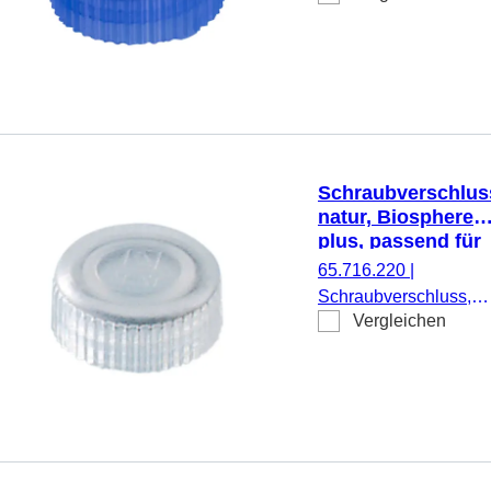
Schraubröhren, 500
Stück/Beutel
Schraubverschlus
natur, Biosphere®
plus, passend für
Mikro-
65.716.220
|
Schraubröhren
Schraubverschluss,
Vergleichen
natur, Biosphere® plu
passend für Mikro-
Schraubröhren, 50
Stück/Doppelbeutel