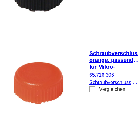
Mikro-Schraubröhren,
500 Stück/Beutel
Schraubverschlus
orange, passend
für Mikro-
Schraubröhren
65.716.306
|
Schraubverschluss,
Vergleichen
orange, passend für
Mikro-Schraubröhren,
500 Stück/Beutel