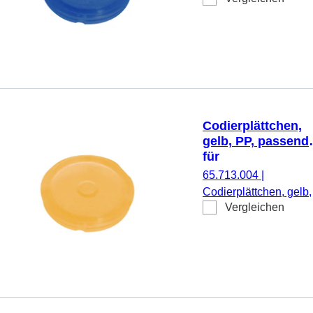
Schraubverschlüsse
65.712.xxx, 500
Stück/Beutel
Codierplättchen,
gelb, PP, passend
für
Schraubverschlüs
65.713.004
|
65.712.xxx
Codierplättchen, gelb,
Vergleichen
PP, passend für
Schraubverschlüsse
65.712.xxx, 500
Stück/Beutel