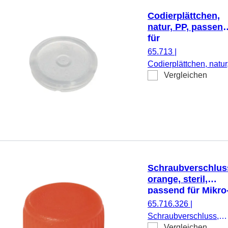
Codierplättchen,
natur, PP, passen
für
Schraubverschlüs
65.713
|
65.712.xxx
Codierplättchen, natur
Vergleichen
PP, passend für
Schraubverschlüsse
65.712.xxx, 500
Stück/Beutel
Schraubverschlus
orange, steril,
passend für Mikro
Schraubröhren
65.716.326
|
Schraubverschluss,
Vergleichen