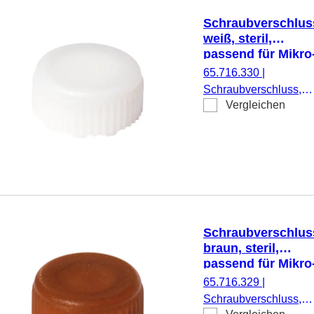
Schraubverschlus
weiß, steril,
passend für Mikro
Schraubröhren
65.716.330
|
Schraubverschluss,
Vergleichen
weiß, steril, passend f
Mikro-Schraubröhren,
500 Stück/Doppelbeut
Schraubverschlus
braun, steril,
passend für Mikro
Schraubröhren
65.716.329
|
Schraubverschluss,