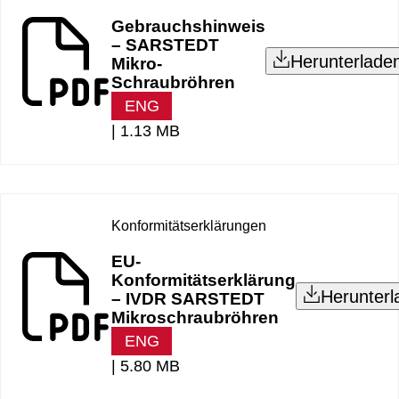
Gebrauchshinweis
– SARSTEDT
Herunterlade
Mikro-
Schraubröhren
ENG
|
1.13 MB
Konformitätserklärungen
EU-
Konformitätserklärung
Herunterl
– IVDR SARSTEDT
Mikroschraubröhren
ENG
|
5.80 MB