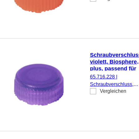
plus, passend für Mikr
Schraubröhren, 50
Stück/Doppelbeutel
Schraubverschlus
violett, Biosphere
plus, passend für
Mikro-
65.716.228
|
Schraubröhren
Schraubverschluss,
Vergleichen
violett, Biosphere®
plus, passend für Mikr
Schraubröhren, 50
Stück/Doppelbeutel