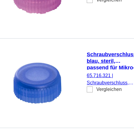
violett, steril, passend
für Mikro-
Schraubröhren, 500
Stück/Doppelbeutel
Schraubverschlus
blau, steril,
passend für Mikro
Schraubröhren
65.716.321
|
Schraubverschluss,
Vergleichen
blau, steril, passend fü
Mikro-Schraubröhren,
500 Stück/Doppelbeut