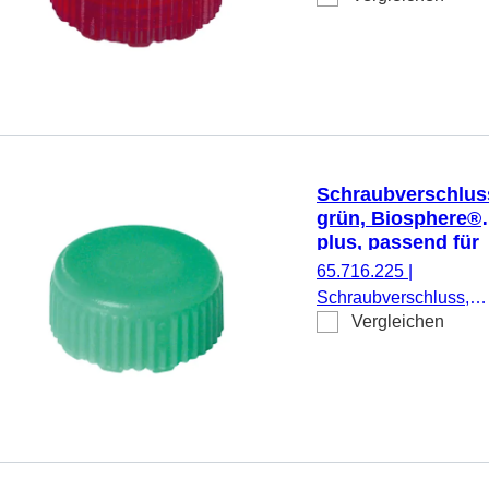
passend für Mikro-
Schraubröhren, 50
Stück/Doppelbeutel
Schraubverschlus
grün, Biosphere®
plus, passend für
Mikro-
65.716.225
|
Schraubröhren
Schraubverschluss,
Vergleichen
grün, Biosphere® plus
passend für Mikro-
Schraubröhren, 50
Stück/Doppelbeutel