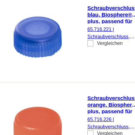
Schraubverschlus
blau, Biosphere®
plus, passend für
Mikro-
65.716.221
|
Schraubröhren
Schraubverschluss,
Vergleichen
blau, Biosphere® plus
passend für Mikro-
Schraubröhren, 50
Stück/Doppelbeutel
Schraubverschlus
orange, Biospher
plus, passend für
Mikro-
65.716.226
|
Schraubröhren
Schraubverschluss,
Vergleichen
orange, Biosphere®