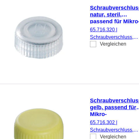
Schraubverschlus
natur, steril,
passend für Mikro
Schraubröhren
65.716.320
|
Schraubverschluss,
Vergleichen
natur, steril, passend f
Mikro-Schraubröhren,
500 Stück/Doppelbeut
Schraubverschlus
gelb, passend für
Mikro-
Schraubröhren
65.716.302
|
Schraubverschluss,
Vergleichen
gelb, passend für Mikr