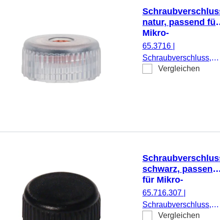
Schraubverschlus
natur, passend für
Mikro-
Schraubröhren
65.3716
|
Schraubverschluss,
Vergleichen
natur, passend für
Mikro-Schraubröhren,
zum automatisierten
Befüllen von Mikro-
Schraubröhren sowie
der Direktadaption an
Analysern, 500
Stück/Beutel
Schraubverschlus
schwarz, passend
für Mikro-
Schraubröhren
65.716.307
|
Schraubverschluss,
Vergleichen
schwarz, passend für