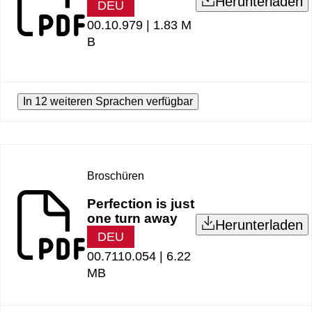
Herunterladen
DEU
00.10.979 |
1.83 M
B
In 12 weiteren Sprachen verfügbar
Broschüren
Perfection is just
one turn away
Herunterladen
DEU
00.7110.054 |
6.22
MB