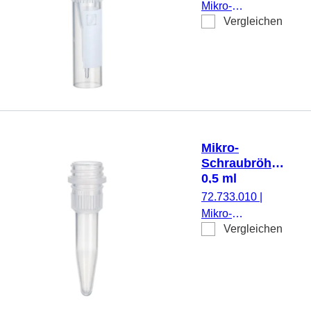
Mikro-
Vergleichen
Schraubröhre,
Arbeitsvolumen:
0,5 ml,
Spitzboden mit
Stehrand, mit
Rändelung,
transparent,
ohne Verschluss,
Mikro-
mit
Schraubröhre,
aufgedrucktem
0,5 ml
Schriftfeld, 250
72.733.010
|
Stück/Beutel
Mikro-
Vergleichen
Schraubröhre,
Arbeitsvolumen:
0,5 ml,
Spitzboden, mit
Rändelung,