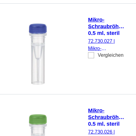
Rändelung,
transparent,
Verschluss:
Mikro-
violett,
Schraubröhre,
Verschluss
0,5 ml, steril
montiert, steril,
72.730.027
|
100 Stück/Beutel
Mikro-
Vergleichen
Schraubröhre,
Arbeitsvolumen:
0,5 ml,
Spitzboden mit
Stehrand, mit
Rändelung,
transparent,
Verschluss: blau,
Mikro-
Verschluss
Schraubröhre,
montiert, steril,
0,5 ml, steril
100 Stück/Beutel
72.730.026
|