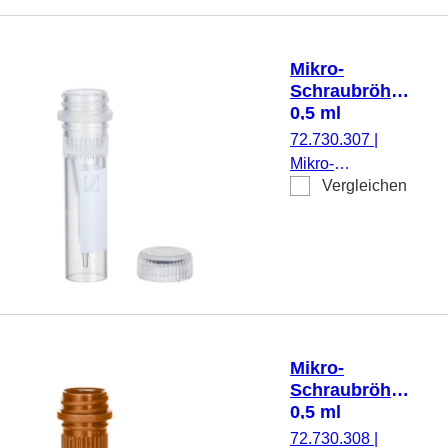
transparent,
Verschluss:
natur, Verschluss
Mikro-
montiert, steril,
Schraubröhre,
100 Stück/Beutel
0,5 ml
72.730.307
|
Mikro-
Vergleichen
Schraubröhre,
Arbeitsvolumen:
0,5 ml,
Spitzboden mit
Stehrand, mit
Rändelung,
transparent,
Verschluss:
Mikro-
natur, Verschluss
Schraubröhre,
beiliegend, mit
0,5 ml
aufgedrucktem
72.730.308
|