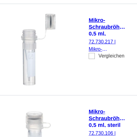
Rändelung,
transparent,
Verschluss: rot,
Mikro-
Verschluss
Schraubröhre,
montiert, steril,
0,5 ml,
100 Stück/Beutel
Biosphere®
72.730.217
|
plus
Mikro-
Vergleichen
Schraubröhre,
Arbeitsvolumen:
0,5 ml,
Spitzboden mit
Stehrand, mit
Rändelung,
transparent,
Verschluss:
Mikro-
natur, Verschluss
Schraubröhre,
anhängend, mit
0,5 ml, steril
aufgedrucktem
72.730.106
|