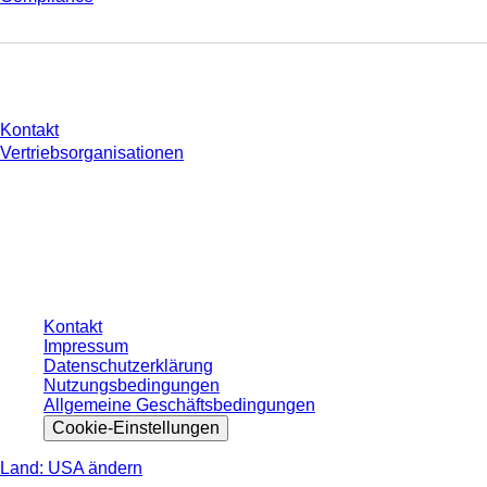
Sie haben Fragen?
Kontakt
Vertriebsorganisationen
* Die angezeigten Preise sind Listenpreise für nicht angemeldete Nutzer und
ohne individuell vereinbarte Konditionen. Alle Preise verstehen sich zzgl. der
gesetzlichen Steuer Ihres jeweiligen Landes und ggf. Versandkosten, sofern
nicht anders angegeben.
Kontakt
Impressum
Datenschutzerklärung
Nutzungsbedingungen
Allgemeine Geschäftsbedingungen
Cookie-Einstellungen
Land: USA ändern