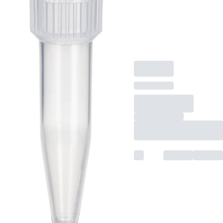
Rändelung,
transparent, ohne
Verschluss, 500
Stück/Beutel