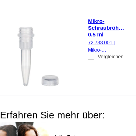
Rändelung,
transparent,
ohne Verschluss,
Mikro-
mit
Schraubröhre,
aufgedrucktem
0,5 ml
Schriftfeld, 250
72.733.001
|
Stück/Beutel
Mikro-
Vergleichen
Schraubröhre,
Arbeitsvolumen:
0,5 ml,
Spitzboden, mit
Rändelung,
transparent,
Verschluss:
natur, Verschluss
Erfahren Sie mehr über:
beiliegend, 500
Stück/Beutel