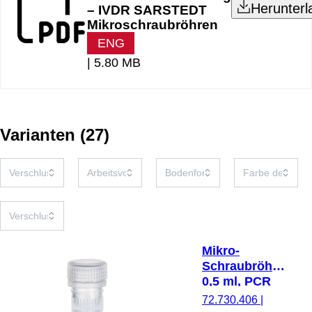
Herunterl
– IVDR SARSTEDT
Mikroschraubröhren
ENG
|
5.80 MB
Varianten
(
27
)
Mikro-
Schraubröhre,
0,5 ml, PCR
Performance
72.730.406
|
Tested