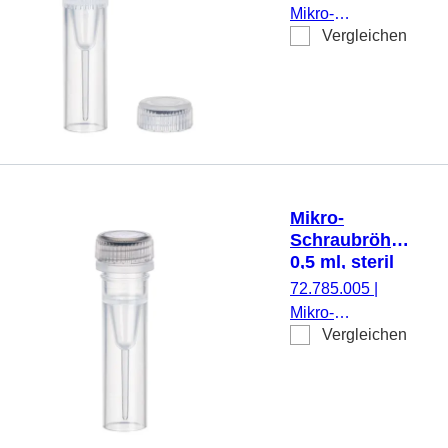
Schriftfeld, steril,
Mikro-
100 Stück/Beutel
Vergleichen
Schraubröhre,
Arbeitsvolumen:
0,5 ml,
Spitzboden mit
Stehrand, mit
Rändelung,
transparent,
Verschluss:
Mikro-
natur, Verschluss
Schraubröhre,
beiliegend, 500
0,5 ml, steril
Stück/Beutel
72.785.005
|
Mikro-
Vergleichen
Schraubröhre,
Arbeitsvolumen:
0,5 ml,
Spitzboden mit
Stehrand,