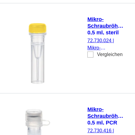
transparent,
ohne Verschluss,
500 Stück/Beutel
Mikro-
Schraubröhre,
0,5 ml, steril
72.730.024
|
Mikro-
Vergleichen
Schraubröhre,
Arbeitsvolumen:
0,5 ml,
Spitzboden mit
Stehrand, mit
Rändelung,
transparent,
Verschluss: gelb,
Mikro-
Verschluss
Schraubröhre,
montiert, steril,
0,5 ml, PCR
100 Stück/Beutel
Performance
72.730.416
|