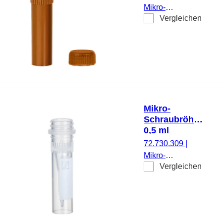
Schriftfeld, 250
Mikro-
Stück/Beutel
Vergleichen
Schraubröhre,
Arbeitsvolumen:
0,5 ml,
Spitzboden mit
Stehrand, mit
Rändelung,
braun,
Verschluss:
Mikro-
braun,
Schraubröhre,
Verschluss
0,5 ml
beiliegend, 500
72.730.309
|
Stück/Beutel
Mikro-
Vergleichen
Schraubröhre,
Arbeitsvolumen:
0,5 ml,
Spitzboden mit
Stehrand, mit