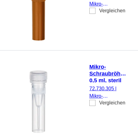
Mikro-
Vergleichen
Schraubröhre,
Arbeitsvolumen:
0,5 ml,
Spitzboden mit
Stehrand, mit
Rändelung,
braun, ohne
Verschluss, 500
Mikro-
Stück/Beutel
Schraubröhre,
0,5 ml, steril
72.730.305
|
Mikro-
Vergleichen
Schraubröhre,
Arbeitsvolumen:
0,5 ml,
Spitzboden mit
Stehrand, mit