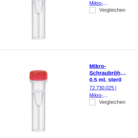
Mikro-
Vergleichen
Schraubröhre,
Arbeitsvolumen:
0,5 ml,
Spitzboden mit
Stehrand, mit
Rändelung,
transparent,
Verschluss: grün,
Mikro-
Verschluss
Schraubröhre,
montiert, steril,
0,5 ml, steril
100 Stück/Beutel
72.730.025
|
Mikro-
Vergleichen
Schraubröhre,
Arbeitsvolumen:
0,5 ml,
Spitzboden mit
Stehrand, mit