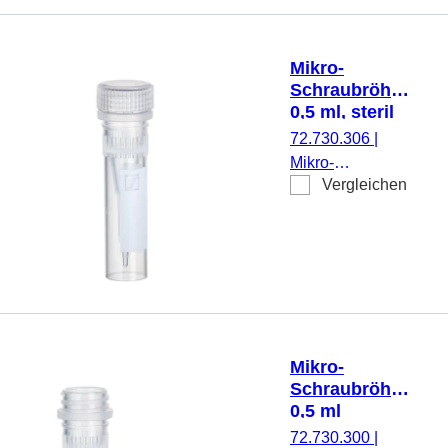
Rändelung,
transparent,
Verschluss:
Mikro-
natur, Verschluss
Schraubröhre,
montiert, steril,
0,5 ml, steril
100 Stück/Beutel
72.730.306
|
Mikro-
Vergleichen
Schraubröhre,
Arbeitsvolumen:
0,5 ml,
Spitzboden mit
Stehrand, mit
Rändelung,
transparent,
Verschluss:
Mikro-
natur, Verschluss
Schraubröhre,
beiliegend, mit
0,5 ml
aufgedrucktem
72.730.300
|