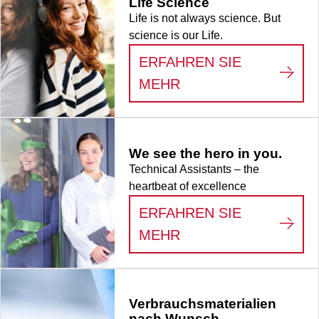
Life Science
Life is not always science. But
science is our Life.
ERFAHREN SIE
:
LIFE SCIENCE
MEHR
We see the hero in you.
Technical Assistants – the
heartbeat of excellence
ERFAHREN SIE
:
WE SEE THE HERO
MEHR
Verbrauchsmaterialien
nach Wunsch