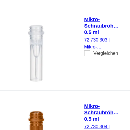
Verschluss, steril,
500
Stück/Doppelbeutel
Mikro-
Schraubröhre,
0,5 ml
72.730.303
|
Mikro-
Vergleichen
Schraubröhre,
Arbeitsvolumen:
0,5 ml,
Spitzboden mit
Stehrand, mit
Rändelung,
transparent,
ohne Verschluss,
Mikro-
500 Stück/Beutel
Schraubröhre,
0,5 ml
72.730.304
|