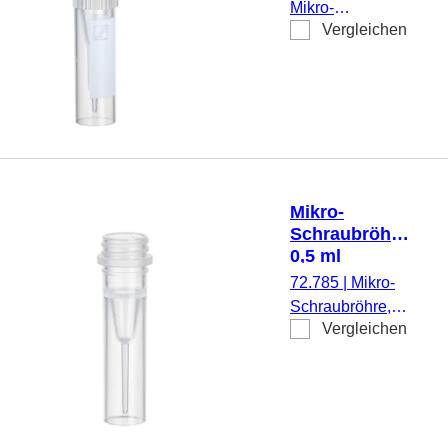
Mikro-
Vergleichen
Schraubröhre,
Arbeitsvolumen:
0,5 ml,
Spitzboden mit
Stehrand, mit
Rändelung,
transparent,
Verschluss:
Mikro-
natur, Verschluss
Schraubröhre,
anhängend, mit
0,5 ml
aufgedrucktem
72.785
|
Mikro-
Schriftfeld, mit
Schraubröhre,
Skalierung, 500
Vergleichen
Arbeitsvolumen:
Stück/Beutel
0,5 ml,
Spitzboden mit
Stehrand,
transparent,