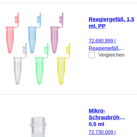
ohne Verschluss,
500 Stück/Beutel
Reagiergefäß, 1,5
ml, PP
72.690.999
|
Reagiergefäß,
Vergleichen
Arbeitsvolumen: 1,5
ml, Material: PP,
Farbmix, Verschluss:
Farbmix,
Schlaufenverschluss,
Verschluss
anhängend, mit
eingespritzter
Mikro-
Graduierung und
Schraubröhre,
Schriftfeld, 500
0,5 ml
Stück/Beutel
72.730.009
|