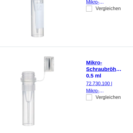
Mikro-
Vergleichen
Schraubröhre,
Arbeitsvolumen:
0,5 ml,
Spitzboden mit
Stehrand, mit
Rändelung,
transparent,
Verschluss:
Mikro-
natur, Verschluss
Schraubröhre,
montiert, mit
0,5 ml
aufgedrucktem
72.730.100
|
Schriftfeld, PCR
Mikro-
Performance
Vergleichen
Schraubröhre,
Tested, 100
Arbeitsvolumen:
Stück/Beutel
0,5 ml,
Spitzboden mit
Stehrand, mit