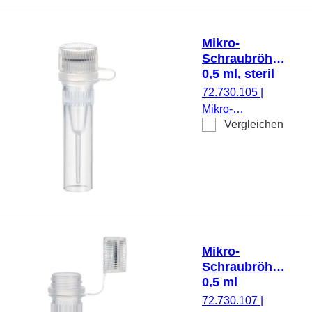
Rändelung,
transparent,
Verschluss:
Mikro-
natur, Verschluss
Schraubröhre,
anhängend, 500
0,5 ml, steril
Stück/Beutel
72.730.105
|
Mikro-
Vergleichen
Schraubröhre,
Arbeitsvolumen:
0,5 ml,
Spitzboden mit
Stehrand, mit
Rändelung,
transparent,
Verschluss:
Mikro-
natur, Verschluss
Schraubröhre,
anhängend
0,5 ml
montiert, steril,
72.730.107
|
100 Stück/Beutel