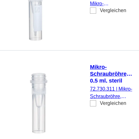
Schriftfeld, mit
Mikro-
Skalierung,
Vergleichen
Schraubröhre,
Biosphere® plus,
Arbeitsvolumen:
25 Stück/Beutel
0,5 ml,
Spitzboden mit
Stehrand, mit
Rändelung,
transparent,
Verschluss:
Mikro-
natur, Verschluss
Schraubröhre,
anhängend
0,5 ml, steril
montiert, mit
72.730.311
|
Mikro-
aufgedrucktem
Schraubröhre,
Schriftfeld, mit
Vergleichen
Arbeitsvolumen:
Skalierung, steril,
0,5 ml, Spitzboden
100 Stück/Beutel
mit Stehrand, mit
Rändelung,
transparent, ohne