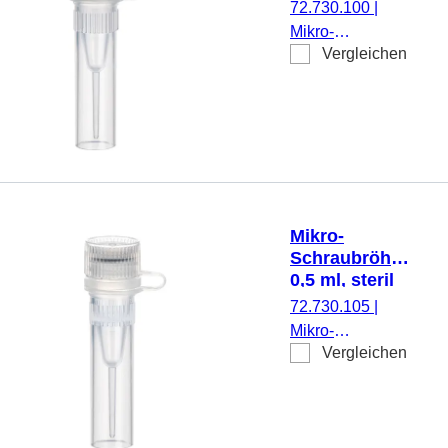
72.730.100
|
Schriftfeld, PCR
Mikro-
Performance
Vergleichen
Schraubröhre,
Tested, 100
Arbeitsvolumen:
Stück/Beutel
0,5 ml,
Spitzboden mit
Stehrand, mit
Rändelung,
transparent,
Verschluss:
Mikro-
natur, Verschluss
Schraubröhre,
anhängend, 500
0,5 ml, steril
Stück/Beutel
72.730.105
|
Mikro-
Vergleichen
Schraubröhre,
Arbeitsvolumen:
0,5 ml,
Spitzboden mit