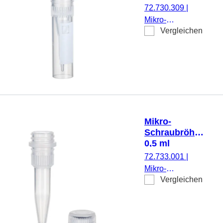
beiliegend, 500
72.730.309
|
Stück/Beutel
Mikro-
Vergleichen
Schraubröhre,
Arbeitsvolumen:
0,5 ml,
Spitzboden mit
Stehrand, mit
Rändelung,
transparent,
ohne Verschluss,
Mikro-
mit
Schraubröhre,
aufgedrucktem
0,5 ml
Schriftfeld, 250
72.733.001
|
Stück/Beutel
Mikro-
Vergleichen
Schraubröhre,
Arbeitsvolumen:
0,5 ml,
Spitzboden, mit