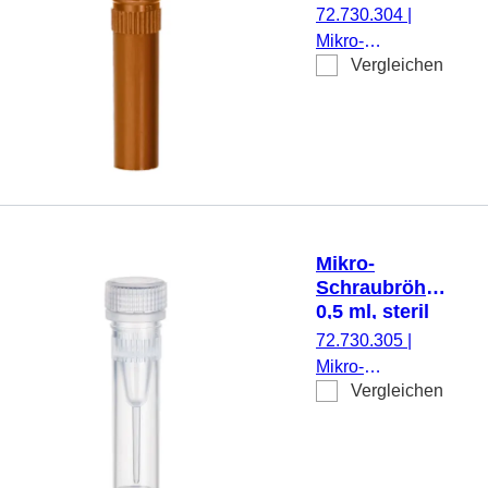
72.730.304
|
Mikro-
Vergleichen
Schraubröhre,
Arbeitsvolumen:
0,5 ml,
Spitzboden mit
Stehrand, mit
Rändelung,
braun, ohne
Verschluss, 500
Mikro-
Stück/Beutel
Schraubröhre,
0,5 ml, steril
72.730.305
|
Mikro-
Vergleichen
Schraubröhre,
Arbeitsvolumen:
0,5 ml,
Spitzboden mit