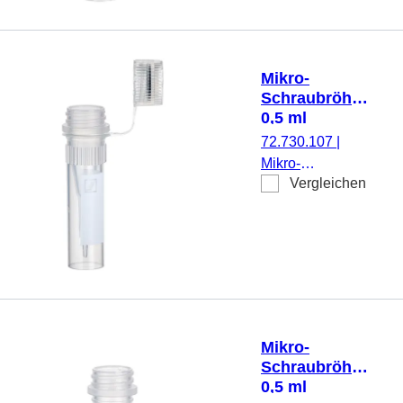
Stehrand, mit
Rändelung,
transparent,
Verschluss:
Mikro-
natur, Verschluss
Schraubröhre,
anhängend
0,5 ml
montiert, steril,
72.730.107
|
100 Stück/Beutel
Mikro-
Vergleichen
Schraubröhre,
Arbeitsvolumen:
0,5 ml,
Spitzboden mit
Stehrand, mit
Rändelung,
transparent,
Verschluss:
Mikro-
natur, Verschluss
Schraubröhre,
anhängend, mit
0,5 ml
aufgedrucktem