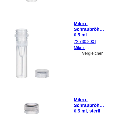
Stehrand, mit
Rändelung,
transparent,
Verschluss:
Mikro-
natur, Verschluss
Schraubröhre,
montiert, steril,
0,5 ml
100 Stück/Beutel
72.730.300
|
Mikro-
Vergleichen
Schraubröhre,
Arbeitsvolumen:
0,5 ml,
Spitzboden mit
Stehrand, mit
Rändelung,
transparent,
Verschluss:
Mikro-
natur, Verschluss
Schraubröhre,
beiliegend, 500
0,5 ml, steril