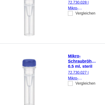
72.730.028
|
aufgedrucktem
Mikro-
Schriftfeld, mit
Vergleichen
Schraubröhre,
Skalierung, PCR
Arbeitsvolumen:
Performance
0,5 ml,
Tested, 100
Spitzboden mit
Stück/Beutel
Stehrand, mit
Rändelung,
transparent,
Verschluss:
Mikro-
violett,
Schraubröhre,
Verschluss
0,5 ml, steril
montiert, steril,
72.730.027
|
100 Stück/Beutel
Mikro-
Vergleichen
Schraubröhre,
Arbeitsvolumen:
0,5 ml,
Spitzboden mit