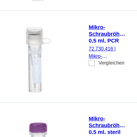
Stehrand, mit
Rändelung,
transparent,
Verschluss: gelb,
Mikro-
Verschluss
Schraubröhre,
montiert, steril,
0,5 ml, PCR
100 Stück/Beutel
Performance
72.730.416
|
Tested
Mikro-
Vergleichen
Schraubröhre,
Arbeitsvolumen:
0,5 ml,
Spitzboden mit
Stehrand, mit
Rändelung,
transparent,
Verschluss:
Mikro-
natur, Verschluss
Schraubröhre,
anhängend
0,5 ml, steril
montiert, mit