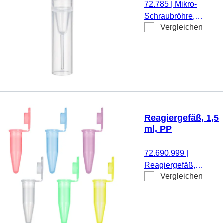
72.785
|
Mikro-
Schriftfeld, mit
Schraubröhre,
Skalierung, 500
Vergleichen
Arbeitsvolumen:
Stück/Beutel
0,5 ml,
Spitzboden mit
Stehrand,
transparent,
ohne Verschluss,
500 Stück/Beutel
Reagiergefäß, 1,5
ml, PP
72.690.999
|
Reagiergefäß,
Vergleichen
Arbeitsvolumen: 1,5
ml, Material: PP,
Farbmix, Verschluss:
Farbmix,