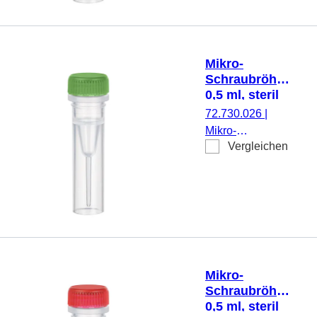
Stehrand, mit
Rändelung,
transparent,
Verschluss: blau,
Mikro-
Verschluss
Schraubröhre,
montiert, steril,
0,5 ml, steril
100 Stück/Beutel
72.730.026
|
Mikro-
Vergleichen
Schraubröhre,
Arbeitsvolumen:
0,5 ml,
Spitzboden mit
Stehrand, mit
Rändelung,
transparent,
Verschluss: grün,
Mikro-
Verschluss
Schraubröhre,
montiert, steril,
0,5 ml, steril