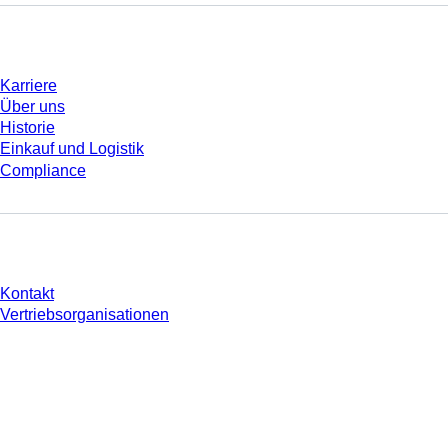
Unternehmen und Karriere
Karriere
Über uns
Historie
Einkauf und Logistik
Compliance
Sie haben Fragen?
Kontakt
Vertriebsorganisationen
* Die angezeigten Preise sind Listenpreise für nicht angemeldete Nutzer und
ohne individuell vereinbarte Konditionen. Alle Preise verstehen sich zzgl. der
gesetzlichen Steuer Ihres jeweiligen Landes und ggf. Versandkosten, sofern
nicht anders angegeben.