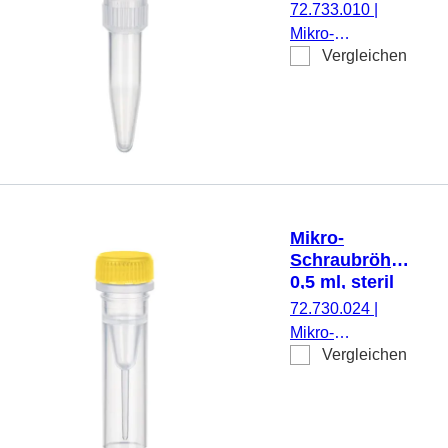
72.733.010
|
Stück/Beutel
Mikro-
Vergleichen
Schraubröhre,
Arbeitsvolumen:
0,5 ml,
Spitzboden, mit
Rändelung,
transparent,
ohne Verschluss,
500 Stück/Beutel
Mikro-
Schraubröhre,
0,5 ml, steril
72.730.024
|
Mikro-
Vergleichen
Schraubröhre,
Arbeitsvolumen:
0,5 ml,
Spitzboden mit