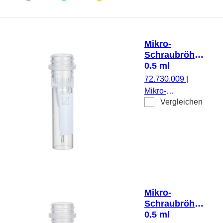
Schlaufenverschluss,
Verschluss
anhängend, mit
eingespritzter
Mikro-
Graduierung und
Schraubröhre,
Schriftfeld, 500
0,5 ml
Stück/Beutel
72.730.009
|
Mikro-
Vergleichen
Schraubröhre,
Arbeitsvolumen:
0,5 ml,
Spitzboden mit
Stehrand, mit
Rändelung,
transparent,
ohne Verschluss,
Mikro-
mit
Schraubröhre,
aufgedrucktem
0,5 ml
Schriftfeld, 250