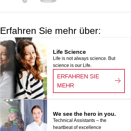
Rändelung,
transparent,
Verschluss:
natur, Verschluss
Erfahren Sie mehr über:
beiliegend, 500
Stück/Beutel
Life Science
Life is not always science. But
science is our Life.
ERFAHREN SIE
:
LIFE SCIENCE
MEHR
We see the hero in you.
Technical Assistants – the
heartbeat of excellence