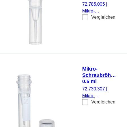
Stück/Beutel
72.785.005
|
Mikro-
Vergleichen
Schraubröhre,
Arbeitsvolumen:
0,5 ml,
Spitzboden mit
Stehrand,
transparent,
Verschluss:
natur, Verschluss
Mikro-
montiert, steril,
Schraubröhre,
100 Stück/Beutel
0,5 ml
72.730.307
|
Mikro-
Vergleichen
Schraubröhre,
Arbeitsvolumen:
0,5 ml,
Spitzboden mit