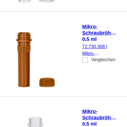
Stehrand, mit
Rändelung,
transparent,
Verschluss:
Mikro-
natur, Verschluss
Schraubröhre,
beiliegend, mit
0,5 ml
aufgedrucktem
72.730.308
|
Schriftfeld, 250
Mikro-
Stück/Beutel
Vergleichen
Schraubröhre,
Arbeitsvolumen:
0,5 ml,
Spitzboden mit
Stehrand, mit
Rändelung,
braun,
Verschluss:
Mikro-
braun,
Schraubröhre,
Verschluss
0,5 ml