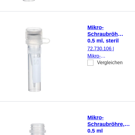
Stehrand, mit
Rändelung,
transparent,
Verschluss:
Mikro-
natur, Verschluss
Schraubröhre,
anhängend, mit
0,5 ml, steril
aufgedrucktem
72.730.106
|
Schriftfeld, mit
Mikro-
Skalierung,
Vergleichen
Schraubröhre,
Biosphere® plus,
Arbeitsvolumen:
25 Stück/Beutel
0,5 ml,
Spitzboden mit
Stehrand, mit
Rändelung,
transparent,
Verschluss:
Mikro-
natur, Verschluss
Schraubröhre,
anhängend
0,5 ml