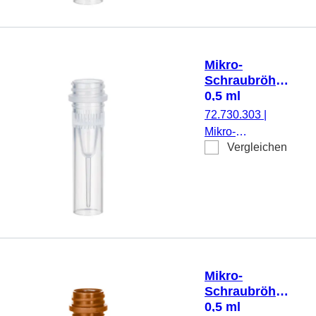
transparent, ohne
Verschluss, steril,
500
Stück/Doppelbeutel
Mikro-
Schraubröhre,
0,5 ml
72.730.303
|
Mikro-
Vergleichen
Schraubröhre,
Arbeitsvolumen:
0,5 ml,
Spitzboden mit
Stehrand, mit
Rändelung,
transparent,
ohne Verschluss,
Mikro-
500 Stück/Beutel
Schraubröhre,
0,5 ml