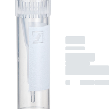
Verschluss: natur,
Verschluss beiliegend,
mit aufgedrucktem
Schriftfeld, steril, 100
Stück/Beutel