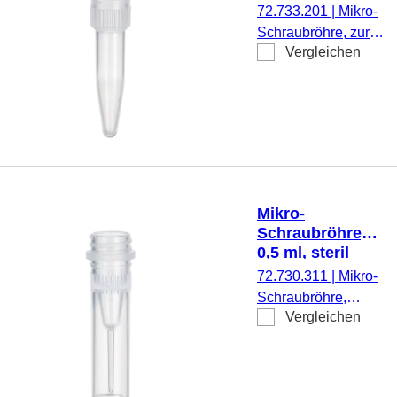
montiert, mit
72.733.201
|
Mikro-
aufgedrucktem
Schraubröhre, zur
Schriftfeld, mit
Vergleichen
Volumenbegrenzung
Skalierung, steril,
auf 100 µl,
100 Stück/Beutel
Arbeitsvolumen: 0,5
ml, Spitzboden, mit
Rändelung,
transparent, ohne
Verschluss, 500
Stück/Beutel
Mikro-
Schraubröhre,
0,5 ml, steril
72.730.311
|
Mikro-
Schraubröhre,
Vergleichen
Arbeitsvolumen:
0,5 ml, Spitzboden
mit Stehrand, mit
Rändelung,