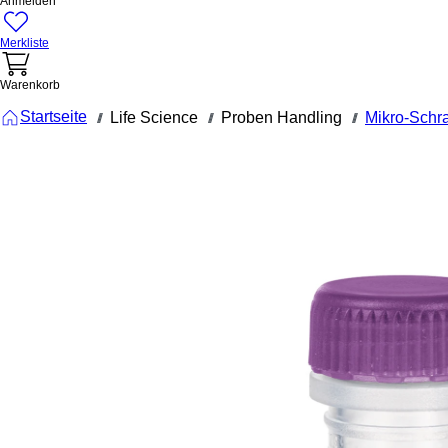
Anmelden
Merkliste
Warenkorb
Startseite
Life Science
Proben Handling
Mikro-Schr
///
///
///