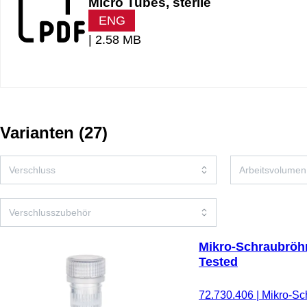
Micro Tubes, sterile
ENG
|
2.58 MB
Varianten
(
27
)
Mikro-Schraubröhr
Tested
72.730.406
|
Mikro-Sch