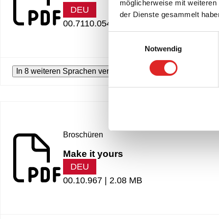
möglicherweise mit weiteren
DEU
der Dienste gesammelt habe
00.7110.054 |
6.22 MB
Einwilligungsauswahl
Notwendig
In 8 weiteren Sprachen verfügbar
Broschüren
Make it yours
DEU
00.10.967 |
2.08 MB