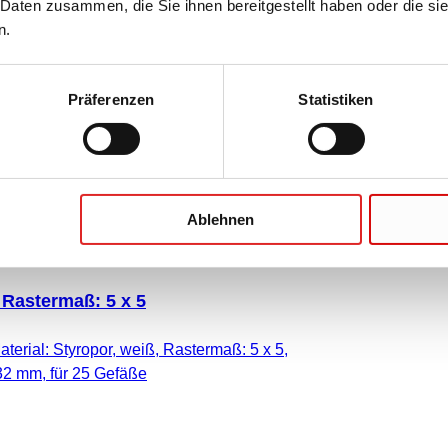
 Rastermaß: 20 x 5, passend für S-
 Daten zusammen, die Sie ihnen bereitgestellt haben oder die s
 mm
n.
erial: Styropor, weiß, Rastermaß: 20 x 5,
50 mm, passend für S-Monovette® Ø 11
Präferenzen
Statistiken
Ablehnen
 Rastermaß: 5 x 5
aterial: Styropor, weiß, Rastermaß: 5 x 5,
32 mm, für 25 Gefäße