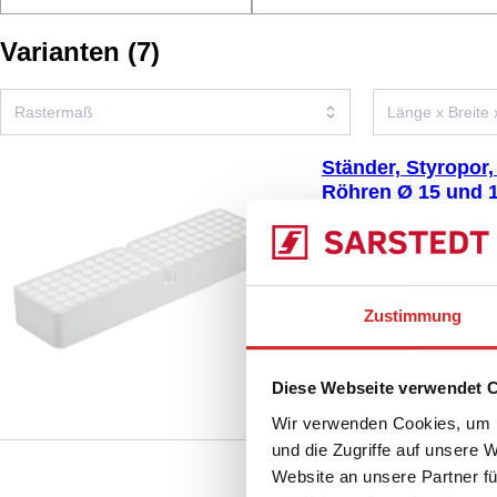
Varianten
(
7
)
Ständer, Styropor,
Röhren Ø 15 und 
95.64.250
|
Ständer, M
5, (LxBxH): 416 x 107
Vergleichen
Röhren Ø 15 und 16 mm
Zustimmung
Diese Webseite verwendet 
Wir verwenden Cookies, um I
und die Zugriffe auf unsere 
Website an unsere Partner fü