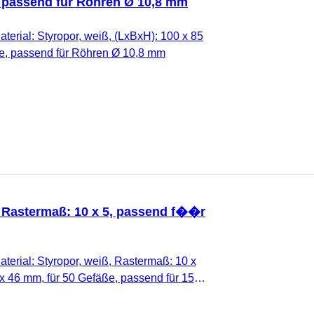
, passend für Röhren Ø 10,8 mm
aterial: Styropor, weiß, (LxBxH): 100 x 85
ße, passend für Röhren Ø 10,8 mm
, Rastermaß: 10 x 5, passend f��r
aterial: Styropor, weiß, Rastermaß: 10 x
 x 46 mm, für 50 Gefäße, passend für 15
arton