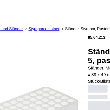
 und Ständer
Styroporcontainer
Ständer, Styropor, Raste
///
///
95.64.213
Ständ
5, pa
Ständer, Ma
x 89 x 49 
Stück/Blist