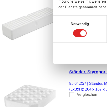
Ständer, Styropor,
möglicherweise mit weiteren
Monovette® Ø 11
der Dienste gesammelt habe
95.1439
|
Ständer, Mat
Einwilligungsauswahl
(LxBxH): 310 x 83 x 
Notwendig
Vergleichen
mm, 1 Stück/Blister
Ständer, Styropor,
95.64.257
|
Ständer, M
(LxBxH): 204 x 167 x 
Vergleichen