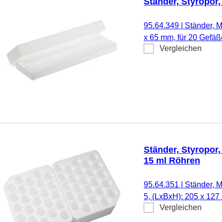
Ständer, Styropor
95.64.349
|
Ständer, M
x 65 mm, für 20 Gefä
Vergleichen
Ständer, Styropor
15 ml Röhren
95.64.351
|
Ständer, M
5, (LxBxH): 205 x 127
Vergleichen
ml Röhren, 24 Stück/K