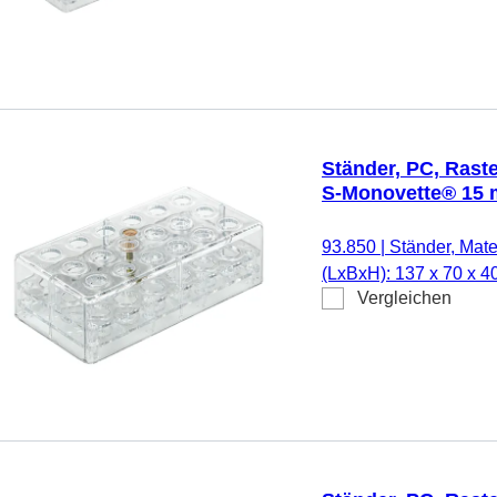
Ständer, PC, Rast
S-Monovette® 15
93.850
|
Ständer, Mate
(LxBxH): 137 x 70 x 4
Vergleichen
S-Monovette® 15 mm 