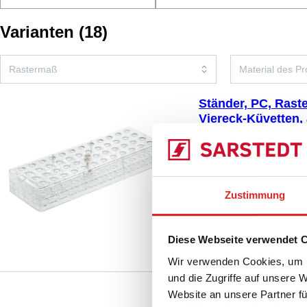
Varianten
(
18
)
Ständer, PC, Rast
Viereck-Küvetten,
93.1431.001
|
Ständer
12 x 4, (LxBxH): 257 x
Vergleichen
Röhren, Viereck-Küvet
Zustimmung
Diese Webseite verwendet 
Wir verwenden Cookies, um I
und die Zugriffe auf unsere 
Website an unsere Partner fü