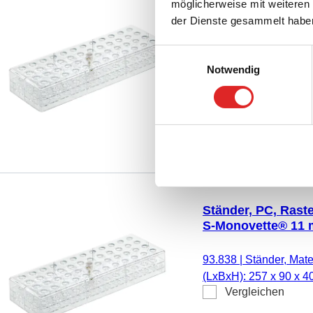
Ständer, PC, Raste
möglicherweise mit weiteren
Reagiergefäße 1,5
der Dienste gesammelt habe
93.837
|
Ständer, Mate
Einwilligungsauswahl
(LxBxH): 257 x 90 x 4
Notwendig
Vergleichen
Reagiergefäße 1,5 ml,
Ständer, PC, Rast
S-Monovette® 11
93.838
|
Ständer, Mate
(LxBxH): 257 x 90 x 4
Vergleichen
S-Monovette® 11 mm Ø