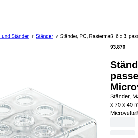
 und Ständer
Ständer
Ständer, PC, Rastermaß: 6 x 3, pas
///
///
93.870
Ständ
passe
Micro
Ständer, Ma
x 70 x 40 
Microvette