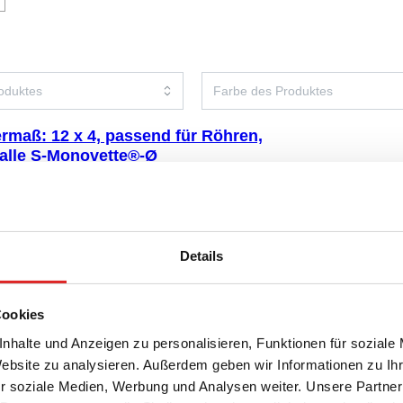
ermaß: 12 x 4, passend für Röhren,
 alle S-Monovette®-Ø
, Material: PC, transparent, Rastermaß:
 90 x 40 mm, für 48 Gefäße, passend für
ten, alle S-Monovette®-Ø, 1 Stück/Karton
Details
Cookies
nhalte und Anzeigen zu personalisieren, Funktionen für soziale
Website zu analysieren. Außerdem geben wir Informationen zu I
r soziale Medien, Werbung und Analysen weiter. Unsere Partner