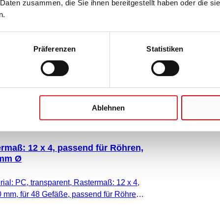
rmaß: 12 x 4, passend für
 Daten zusammen, die Sie ihnen bereitgestellt haben oder die s
 ml
n.
rial: PC, transparent, Rastermaß: 12 x 4,
0 mm, für 48 Gefäße, passend für
Präferenzen
Statistiken
 1 Stück/Karton
Ablehnen
ermaß: 12 x 4, passend für Röhren,
 mm Ø
rial: PC, transparent, Rastermaß: 12 x 4,
0 mm, für 48 Gefäße, passend für Röhren,
, 1 Stück/Karton