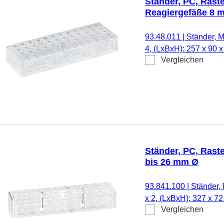
Ständer, PC, Raste
Reagiergefäße 8 m
93.48.011
|
Ständer, M
4, (LxBxH): 257 x 90 
Vergleichen
Reagiergefäße 8 mm Ø
Stück/Karton
Ständer, PC, Rast
bis 26 mm Ø
93.841.100
|
Ständer, 
x 2, (LxBxH): 327 x 72
Vergleichen
Röhren bis 26 mm Ø, 