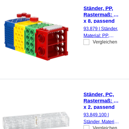
Schraubröhren, 1
Ständer, PP,
Stück/Karton
Rastermaß: 12
x 8, passend
für
93.879
|
Ständer,
Reagiergefäße
Material: PP,
und Röhren
Vergleichen
mehrfarbig,
mit Ø 4-30 mm
Rastermaß: 12 x
8, (LxBxH): 108 x
108 x 257 mm,
passend für
Reagiergefäße
und Röhren mit
Ø 4-30 mm, 1
Ständer, PC,
Stück/Beutel
Rastermaß: 10
x 2, passend
für
93.849.100
|
Reagiergefäße
Ständer, Material:
2 ml,
Vergleichen
PC, transparent,