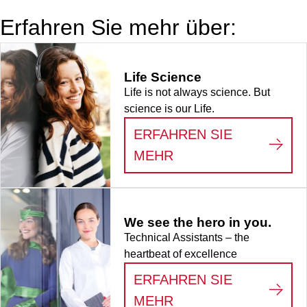
Röhren 100 x
Erfahren Sie mehr über:
21,5 mm, 1
Stück/Karton
Life Science
Life is not always science. But
science is our Life.
ERFAHREN SIE
:
LIFE SCIENCE
MEHR
We see the hero in you.
Technical Assistants – the
heartbeat of excellence
ERFAHREN SIE
:
WE SEE THE HERO
MEHR