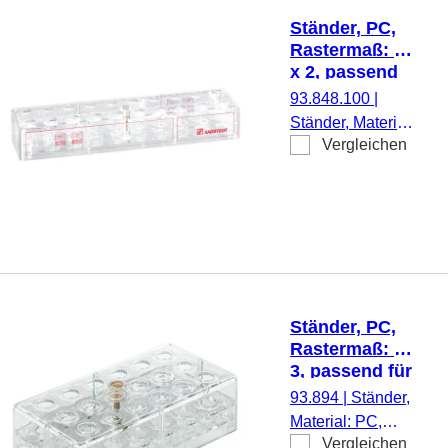
Ständer, PC,
Rastermaß: 10
x 2, passend
für Mikro-
93.848.100
|
Schraubröhren
Ständer, Material:
Vergleichen
PC, transparent,
Rastermaß: 10 x
2, (LxBxH): 257 x
62 x 40 mm, für
20 Gefäße,
passend für
Mikro-
Schraubröhren, 1
Ständer, PC,
Stück/Karton
Rastermaß: 6 x
3, passend für
Mikro-
93.894
|
Ständer,
Schraubröhren
Material: PC,
Vergleichen
transparent,