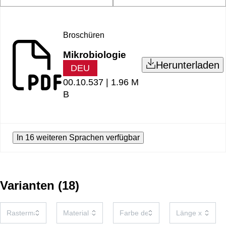
Broschüren
Mikrobiologie
Herunterladen
DEU
00.10.537 |
1.96 M
B
In 16 weiteren Sprachen verfügbar
Varianten
(
18
)