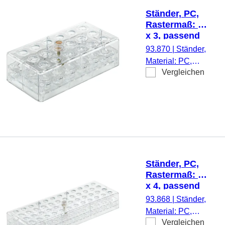
Röhren, S-
Ständer, PC,
Monovette® 15
Rastermaß: 6
mm und 13 mm
x 3, passend
Ø, 1
für
93.870
|
Ständer,
Stück/Karton
Reagiergefäße
Material: PC,
2 ml,
Vergleichen
transparent,
Microvette®
Rastermaß: 6 x
3, (LxBxH): 137 x
70 x 40 mm, für
18 Gefäße,
passend für
Reagiergefäße 2
ml, Microvette®,
Ständer, PC,
1 Stück/Karton
Rastermaß: 12
x 4, passend
für
93.868
|
Ständer,
Reagiergefäße
Material: PC,
2 ml,
Vergleichen
transparent,