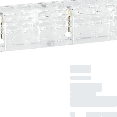
Ø
Ständer, Material: PC,
transparent,
Rastermaß: 10 x 2,
(LxBxH): 327 x 72 x
60 mm, für 20
Gefäße, passend für
Röhren bis 26 mm Ø,
1 Stück/Karton