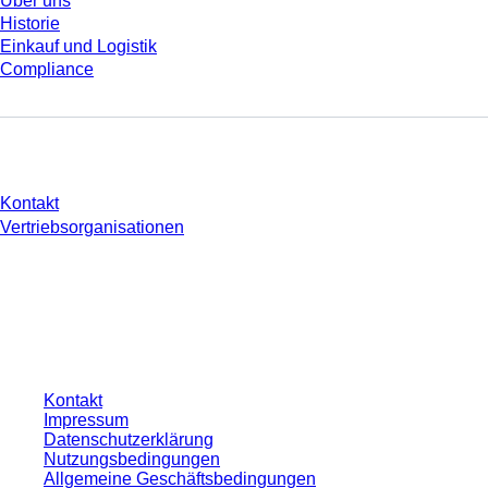
Über uns
Historie
Einkauf und Logistik
Compliance
Sie haben Fragen?
Kontakt
Vertriebsorganisationen
* Die angezeigten Preise sind Listenpreise für nicht angemeldete Nutzer und
ohne individuell vereinbarte Konditionen. Alle Preise verstehen sich zzgl. der
gesetzlichen Steuer Ihres jeweiligen Landes und ggf. Versandkosten, sofern
nicht anders angegeben.
Kontakt
Impressum
Datenschutzerklärung
Nutzungsbedingungen
Allgemeine Geschäftsbedingungen