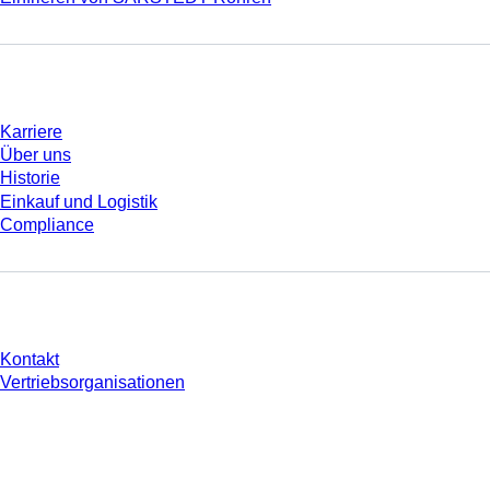
Unternehmen und Karriere
Karriere
Über uns
Historie
Einkauf und Logistik
Compliance
Sie haben Fragen?
Kontakt
Vertriebsorganisationen
* Die angezeigten Preise sind Listenpreise für nicht angemeldete Nutzer und
ohne individuell vereinbarte Konditionen. Alle Preise verstehen sich zzgl. der
gesetzlichen Steuer Ihres jeweiligen Landes und ggf. Versandkosten, sofern
nicht anders angegeben.