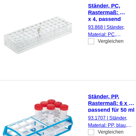
ml, Microvette®,
Ständer, PC,
1 Stück/Karton
Rastermaß: 12
x 4, passend
für
93.868
|
Ständer,
Reagiergefäße
Material: PC,
2 ml,
Vergleichen
transparent,
Microvette®
Rastermaß: 12 x
4, (LxBxH): 257 x
90 x 40 mm, für
48 Gefäße,
passend für
Reagiergefäße 2
ml, Microvette®,
Ständer, PP,
1 Stück/Karton
Rastermaß: 6 x 3,
passend für 50 ml
Zentrifugenröhren
93.1707
|
Ständer,
Material: PP, blau,
Vergleichen
Rastermaß: 6 x 3,