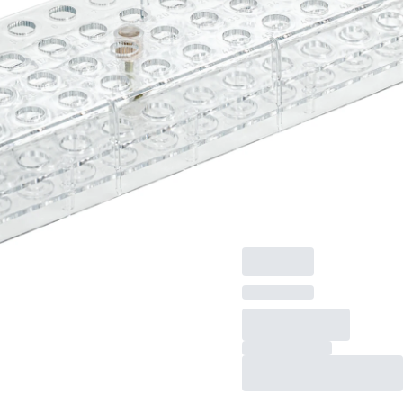
13 mm Ø
Ständer, Material: PC,
transparent,
Rastermaß: 12 x 4,
(LxBxH): 257 x 90 x
40 mm, für 48
Gefäße, passend für
Röhren, S-
Monovette® 13 mm
Ø, 1 Stück/Karton