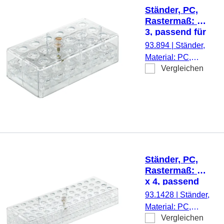
Schraubröhren, 1
Ständer, PC,
Stück/Karton
Rastermaß: 6 x
3, passend für
Mikro-
93.894
|
Ständer,
Schraubröhren
Material: PC,
Vergleichen
transparent,
Rastermaß: 6 x 3,
(LxBxH): 137 x 70
x 40 mm, für 18
Gefäße, passend
für Mikro-
Schraubröhren, 1
Stück/Karton
Ständer, PC,
Rastermaß: 12
x 4, passend
für Mikro-
93.1428
|
Ständer,
Schraubröhren
Material: PC,
Vergleichen
transparent,