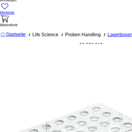
Anmelden
Merkliste
Warenkorb
Startseite
Life Science
Proben Handling
Lagerboxen
///
///
///
93.838.013
Ständer,
PC,
Rastermaß:
12 x 4,
passend fü
Röhren, S-
Monovette