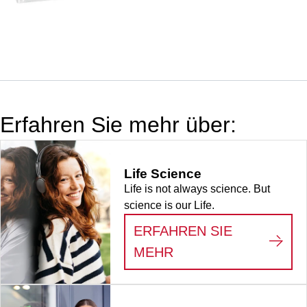
transparent,
Rastermaß: 10 x
2, (LxBxH): 327
x 72 x 60 mm,
für 20 Gefäße,
passend für
Röhren 100 x
Erfahren Sie mehr über:
21,5 mm, 1
Stück/Karton
Life Science
Life is not always science. But
science is our Life.
ERFAHREN SIE
:
LIFE SCIENCE
MEHR