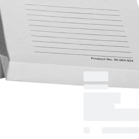
Pappe, weiß,
Rastermaß: 12 x 12,
für 144 Gefäße,
passend für Röhren
bis max. 9,5 mm Ø,
Röhrenhöhe zwischen
19-26 mm, 1
Stück/Beutel