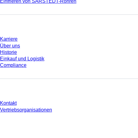
Einfrieren von SARSTEDT-Röhren
Unternehmen und Karriere
Karriere
Über uns
Historie
Einkauf und Logistik
Compliance
Sie haben Fragen?
Kontakt
Vertriebsorganisationen
* Die angezeigten Preise sind Listenpreise für nicht angemeldete Nutzer und
ohne individuell vereinbarte Konditionen. Alle Preise verstehen sich zzgl. der
gesetzlichen Steuer Ihres jeweiligen Landes und ggf. Versandkosten, sofern