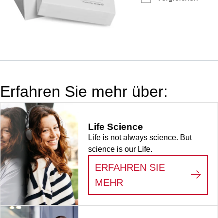
Material: Pappe,
weiß,
Rastermaß: 10 x
10, für 100
Gefäße,
passend für
Röhren bis max.
Erfahren Sie mehr über:
12 mm Ø,
Röhrenhöhe
zwischen 36-45
Life Science
mm, 1
Life is not always science. But
Stück/Beutel
science is our Life.
ERFAHREN SIE
:
LIFE SCIENCE
MEHR