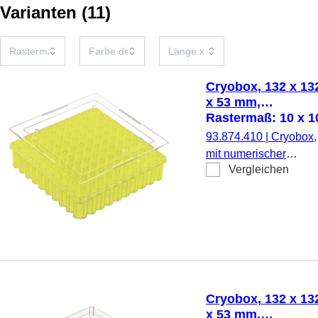
Varianten
(
11
)
Cryobox, 132 x 13
x 53 mm,
Rastermaß: 10 x 1
für 100 Gefäße
93.874.410
|
Cryobox,
mit numerischer
Vergleichen
Codierung pro
Lagerplatz, zur
Tieftemperaturlagerun
Material: PC, gelb,
Stülpdeckel mit
Belüftungsfunktion,
Verschluss:
transparent, (LxBxH):
Cryobox, 132 x 13
132 x 132 x 53 mm,
x 53 mm,