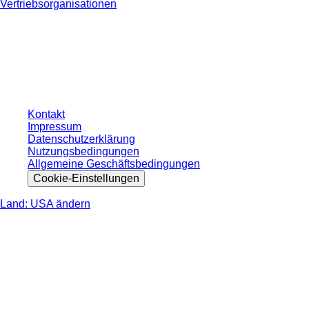
Vertriebsorganisationen
* Die angezeigten Preise sind Listenpreise für nicht angemeldete Nutzer und
ohne individuell vereinbarte Konditionen. Alle Preise verstehen sich zzgl. der
gesetzlichen Steuer Ihres jeweiligen Landes und ggf. Versandkosten, sofern
nicht anders angegeben.
Kontakt
Impressum
Datenschutzerklärung
Nutzungsbedingungen
Allgemeine Geschäftsbedingungen
Cookie-Einstellungen
Land: USA ändern