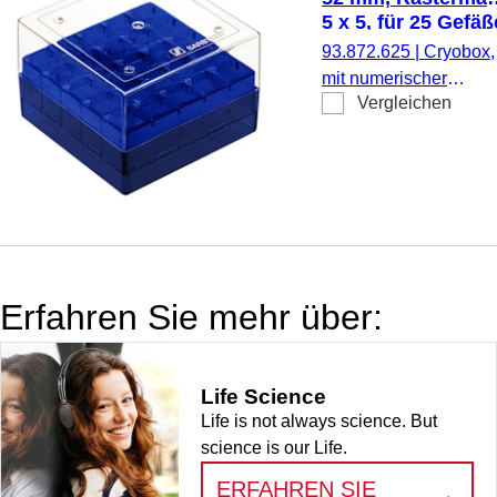
Rastermaß: 9 x 9, für 
5 x 5, für 25 Gefäß
Gefäße, für CryoPure
93.872.625
|
Cryobox,
Röhren 3,5 - 5,0 ml
mit numerischer
Innen- und
Vergleichen
Codierung pro
Außengewinde, 5
Lagerplatz, zur
Stück/Beutel
Tieftemperaturlagerun
Material: PC, blau,
Stülpdeckel mit
Belüftungsfunktion,
Verschluss:
transparent, (LxBxH):
Erfahren Sie mehr über:
75 x 75 x 52 mm,
Rastermaß: 5 x 5, für 
Gefäße, für CryoPure
Life Science
Röhren 1,2 - 2,0 ml
Life is not always science. But
Innen- und
science is our Life.
Außengewinde, 5
Stück/Beutel
ERFAHREN SIE