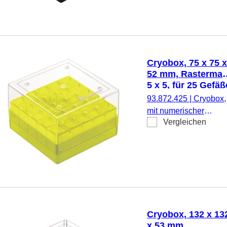
Material: PC, blau,
Stülpdeckel mit
Belüftungsfunktion,
Verschluss:
transparent, (LxBxH):
Cryobox, 75 x 75 x
132 x 132 x 53 mm,
52 mm, Rastermaß
Rastermaß: 9 x 9, für 
5 x 5, für 25 Gefäß
Gefäße, für CryoPure
93.872.425
|
Cryobox,
Röhren 1,2 - 2,0 ml
mit numerischer
Innen- und
Vergleichen
Codierung pro
Außengewinde, 5
Lagerplatz, zur
Stück/Beutel
Tieftemperaturlagerun
Material: PC, gelb,
Stülpdeckel mit
Belüftungsfunktion,
Verschluss:
transparent, (LxBxH):
Cryobox, 132 x 13
75 x 75 x 52 mm,
x 53 mm,