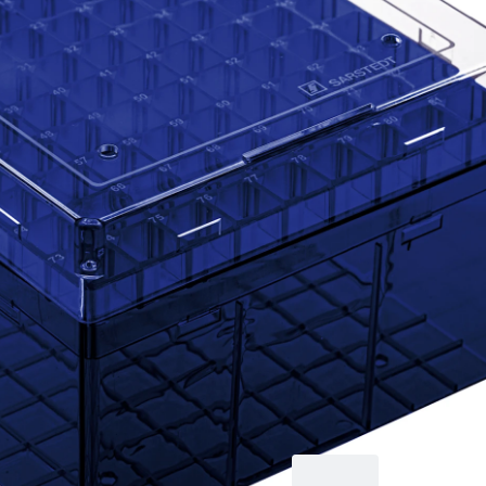
Codierung pro
Lagerplatz, zur
Tieftemperaturlagerun
Material: PC, blau,
Stülpdeckel mit
Belüftungsfunktion,
Verschluss:
transparent, (LxBxH):
132 x 132 x 95 mm,
Rastermaß: 9 x 9, für
81 Gefäße, für
CryoPure Röhren 3,5
- 5,0 ml Innen- und
Außengewinde, 5
Stück/Beutel