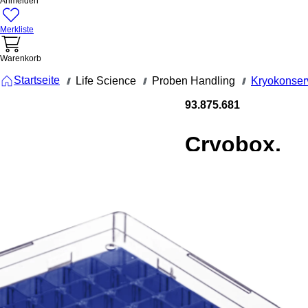
Anmelden
Merkliste
Warenkorb
Startseite
Life Science
Proben Handling
Kryokonser
///
///
///
93.875.681
Cryobox,
132 x 132 x
95 mm,
Rastermaß:
9 x 9, für 81
Gefäße
Cryobox, mit
numerischer