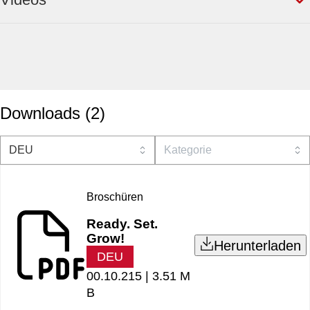
Downloads
(
2
)
Broschüren
Ready. Set.
Grow!
Herunterladen
DEU
00.10.215 |
3.51 M
B