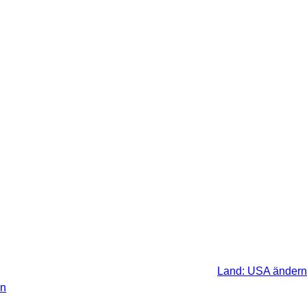
 gesetzlichen Steuer Ihres
Land: USA ändern
en