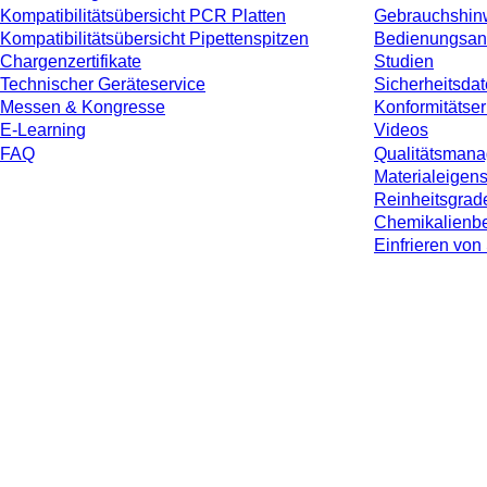
Kompatibilitätsübersicht PCR Platten
Gebrauchshin
Kompatibilitätsübersicht Pipettenspitzen
Bedienungsan
Chargenzertifikate
Studien
Technischer Geräteservice
Sicherheitsdat
Messen & Kongresse
Konformitätse
E-Learning
Videos
FAQ
Qualitätsman
Materialeigen
Reinheitsgrad
Chemikalienbe
Einfrieren v
* Die angezeigten Preise sind Listenpreise für nicht angemeldete Nutzer und 
jeweiligen Landes und ggf. Versandkosten, sofern nicht anders angegeben.