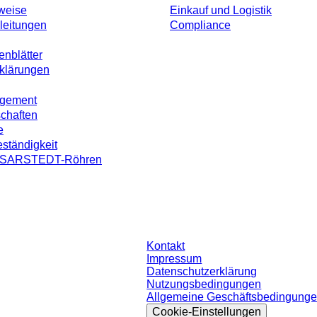
weise
Einkauf und Logistik
leitungen
Compliance
enblätter
rklärungen
agement
schaften
e
ständigkeit
on SARSTEDT-Röhren
ohne individuell vereinbarte Konditionen. Alle Preise verstehen sich zzgl. der
Kontakt
Impressum
Datenschutzerklärung
Nutzungsbedingungen
Allgemeine Geschäftsbedingung
Cookie-Einstellungen