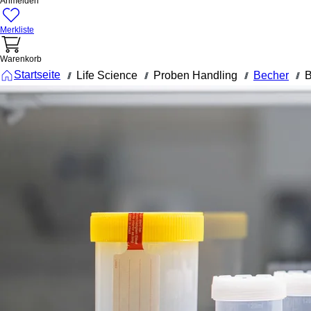
Anmelden
Merkliste
Warenkorb
Startseite
Life Science
Proben Handling
Becher
B
///
///
///
///