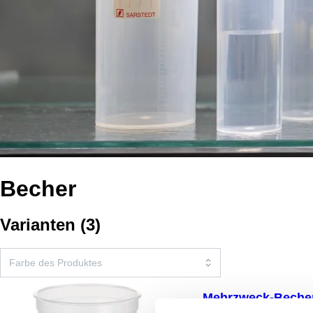
Becher
Varianten
(
3
)
Mehrzweck-Becher,
x 62 mm, graduiert