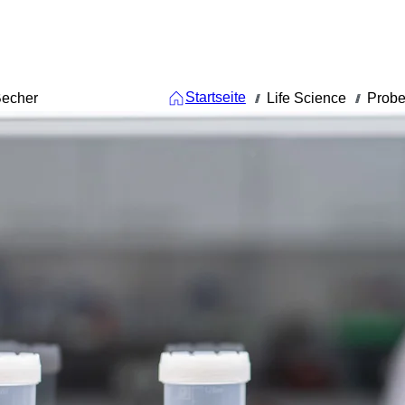
Startseite
echer
Life Science
Probe
///
///