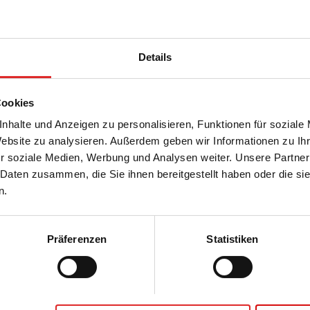
cher, max. Volumen: 125 ml, (LxØ): 85 x
m, transparent, graduiert, Material: PP,
Details
Cookies
nhalte und Anzeigen zu personalisieren, Funktionen für soziale
Website zu analysieren. Außerdem geben wir Informationen zu I
r soziale Medien, Werbung und Analysen weiter. Unsere Partner
 Daten zusammen, die Sie ihnen bereitgestellt haben oder die s
l, (ØxH): 66 x 67 mm, PP,
n.
Präferenzen
Statistiken
, Sammlung und Lagerung von Urin, max.
l, (ØxH): 66 x 67 mm, Ø Öffnung: 66 mm,
iert, Material: PP, 50 Stück/Beutel