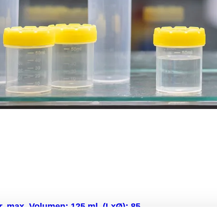
 max. Volumen: 125 ml, (LxØ): 85
, PP, transparent