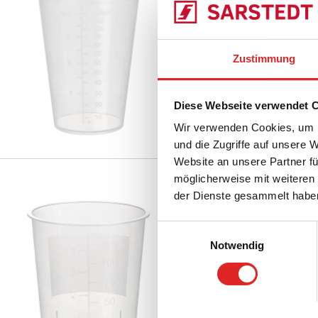
75.565
|
Mehrzweck-Be
62 mm, Ø Öffnung: 62 m
Zustimmung
Vergleichen
50 Stück/Beutel
Diese Webseite verwendet 
Wir verwenden Cookies, um I
und die Zugriffe auf unsere 
Website an unsere Partner fü
möglicherweise mit weiteren
Urin-Becher, 125 m
der Dienste gesammelt habe
hochtransparent
Einwilligungsauswahl
Notwendig
75.1355
|
Urin-Becher
Arbeitsvolumen: 125 m
Vergleichen
hochtransparent, gradu