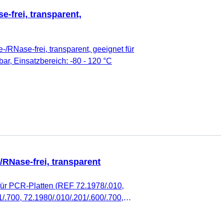
e-frei, transparent,
-/RNase-frei, transparent, geeignet für
ar, Einsatzbereich: -80 - 120 °C
/RNase-frei, transparent
für PCR-Platten (REF 72.1978/.010,
/.700, 72.1980/.010/.201/.600/.700,
Ketten (REF 72.985.002/.092/.992),