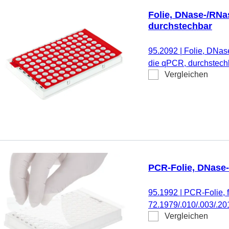
Folie, DNase-/RNas
durchstechbar
95.2092
|
Folie, DNase
die qPCR, durchstechb
Vergleichen
PCR-Folie, DNase-
95.1992
|
PCR-Folie, 
72.1979/.010/.003/.201
Vergleichen
72.1981/.010) & PCR-