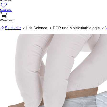
Anmelden
Merkliste
Warenkorb
Startseite
Life Science
PCR und Molekularbiologie
///
///
///