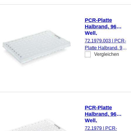
Stück/Minigripbeutel
PCR-Platte
Halbrand, 96
Well,
transparent,
72.1979.003
|
PCR-
High Profile, 200
Platte Halbrand, 96
µl, PCR
Vergleichen
Well, mit
Performance
Papieretikett,
Tested, PP
Barcode,
transparent, High
Profile, 200 µl, PCR
Performance
Tested, Material: PP,
10
PCR-Platte
Stück/Minigripbeutel
Halbrand, 96
Well,
transparent,
72.1979
|
PCR-