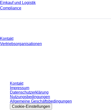
Einkauf und Logistik
Compliance
Sie haben Fragen?
Kontakt
Vertriebsorganisationen
* Die angezeigten Preise sind Listenpreise für nicht angemeldete Nutzer und
ohne individuell vereinbarte Konditionen. Alle Preise verstehen sich zzgl. der
gesetzlichen Steuer Ihres jeweiligen Landes und ggf. Versandkosten, sofern
nicht anders angegeben.
Kontakt
Impressum
Datenschutzerklärung
Nutzungsbedingungen
Allgemeine Geschäftsbedingungen
Cookie-Einstellungen