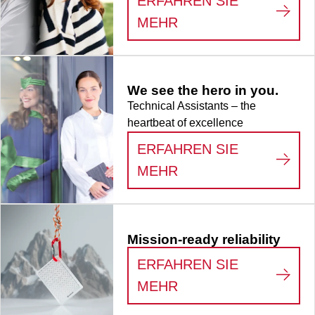
ERFAHREN SIE
:
LIFE SCIENCE
MEHR
We see the hero in you.
Technical Assistants – the
heartbeat of excellence
ERFAHREN SIE
:
WE SEE THE HERO
MEHR
Mission-ready reliability
ERFAHREN SIE
:
MISSION-READY RE
MEHR