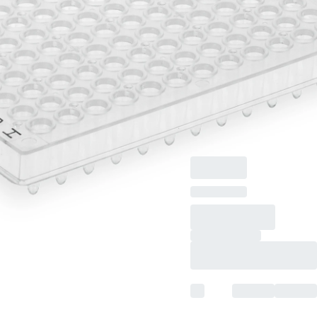
Tested, PP
PCR-Platte Halbrand,
96 Well, transparent,
High Profile, 200 µl,
PCR Performance
Tested, Material: PP,
flaches Deck, 5
Stück/Minigripbeutel