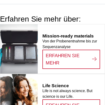
optimiert für die
qPCR, 10
Stück/Minigripbeutel
Erfahren Sie mehr über:
Mission-ready materials
Von der Probenentnahme bis zur
Sequenzanalyse
ERFAHREN SIE
:
MISSION-READY M
MEHR
Life Science
Life is not always science. But
science is our Life.