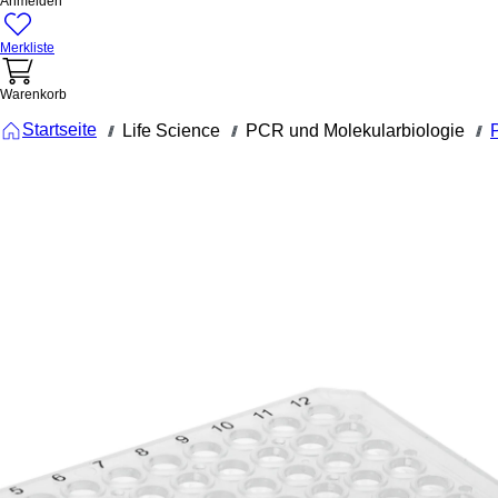
Anmelden
Merkliste
Warenkorb
Startseite
Life Science
PCR und Molekularbiologie
///
///
///
72.1979.102
PCR-Platte
Halbrand, 9
Well,
transparent
High Profile
200 µl, PCR
Performanc