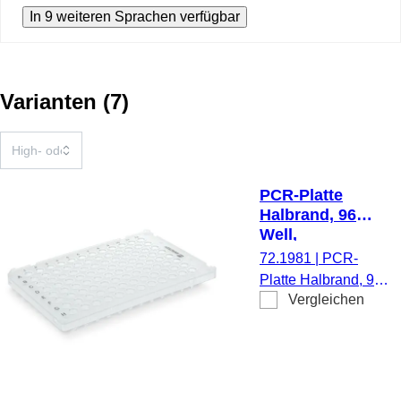
In 9 weiteren Sprachen verfügbar
Varianten
(
7
)
PCR-Platte
Halbrand, 96
Well,
transparent, Low
72.1981
|
PCR-
Profile, 100 µl,
Platte Halbrand, 96
PCR
Vergleichen
Well, transparent,
Performance
Low Profile, 100 µl,
Tested, PP
PCR Performance
Tested, Material: PP,
10