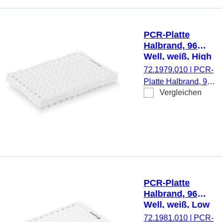
10
Stück/Minigripbeutel
PCR-Platte
Halbrand, 96
Well, weiß, High
Profile, 200 µl,
72.1979.010
|
PCR-
PCR
Platte Halbrand, 96
Performance
Vergleichen
Well, weiß, High
Tested, PP
Profile, 200 µl, PCR
Performance
Tested, Material: PP,
optimiert für die
qPCR, 10
Stück/Minigripbeutel
PCR-Platte
Halbrand, 96
Well, weiß, Low
Profile, 100 µl,
72.1981.010
|
PCR-