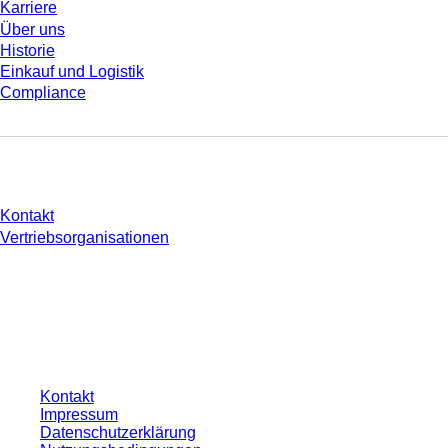
Karriere
Über uns
Historie
Einkauf und Logistik
Compliance
Sie haben Fragen?
Kontakt
Vertriebsorganisationen
* Die angezeigten Preise sind Listenpreise für nicht angemeldete Nutzer und
ohne individuell vereinbarte Konditionen. Alle Preise verstehen sich zzgl. der
gesetzlichen Steuer Ihres jeweiligen Landes und ggf. Versandkosten, sofern
nicht anders angegeben.
Kontakt
Impressum
Datenschutzerklärung