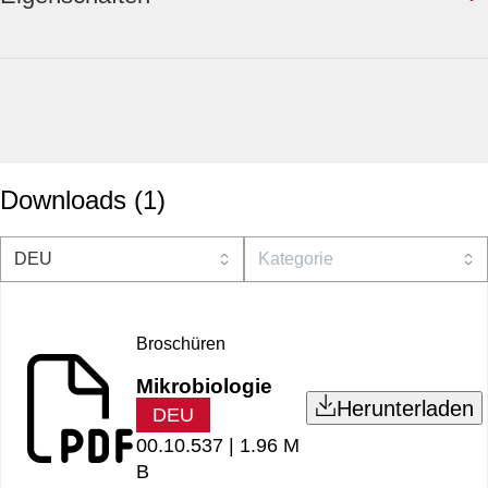
Downloads
(
1
)
Broschüren
Mikrobiologie
Herunterladen
DEU
00.10.537 |
1.96 M
B