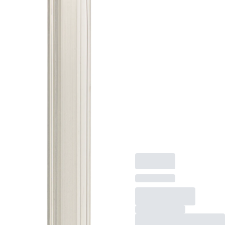
Silikon-
Haltelippe,
Länge: 370
mm,
transluzent
Silikon-Haltelippe, für
DishRack 80, Länge:
370 mm, Material:
Silikon, transluzent, 1
Stück/Beutel