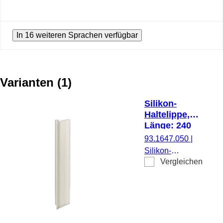
In 16 weiteren Sprachen verfügbar
Varianten
(
1
)
Silikon-
Haltelippe,
Länge: 240
mm,
93.1647.050
|
transluzent
Silikon-
Vergleichen
Haltelippe, für
DishRack 50,
Länge: 240 mm,
Material:
Silikon,
transluzent, 1