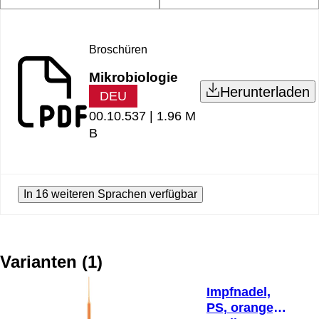
Broschüren
Mikrobiologie
Herunterladen
DEU
00.10.537 |
1.96 M
B
In 16 weiteren Sprachen verfügbar
Varianten
(
1
)
Impfnadel,
PS, orange,