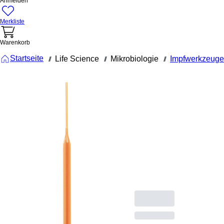
Anmelden
Merkliste
Warenkorb
Startseite
Life Science
Mikrobiologie
Impfwerkzeuge
///
///
///
86.1568.050
Impfnadel,
PS, orange,
steril
Impfnadel, Material:
PS, orange, steril, 50
Stück/Blister