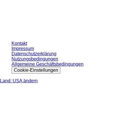
* Die angezeigten Preise sind Listenpreise für nicht angemeldete Nutzer und
ohne individuell vereinbarte Konditionen. Alle Preise verstehen sich zzgl. der
gesetzlichen Steuer Ihres jeweiligen Landes und ggf. Versandkosten, sofern
nicht anders angegeben.
Kontakt
Impressum
Datenschutzerklärung
Nutzungsbedingungen
Allgemeine Geschäftsbedingungen
Cookie-Einstellungen
Land: USA ändern