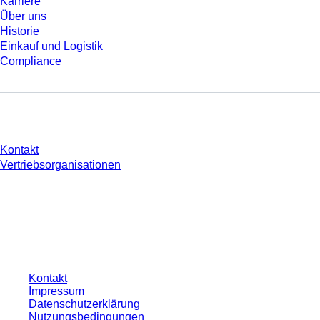
Karriere
Über uns
Historie
Einkauf und Logistik
Compliance
Sie haben Fragen?
Kontakt
Vertriebsorganisationen
* Die angezeigten Preise sind Listenpreise für nicht angemeldete Nutzer und
ohne individuell vereinbarte Konditionen. Alle Preise verstehen sich zzgl. der
gesetzlichen Steuer Ihres jeweiligen Landes und ggf. Versandkosten, sofern
nicht anders angegeben.
Kontakt
Impressum
Datenschutzerklärung
Nutzungsbedingungen