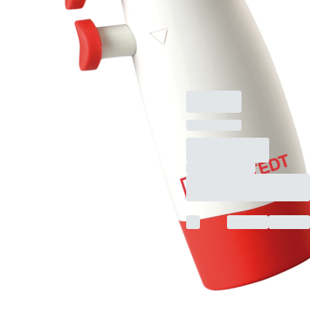
Tischständer,
Wandhalter,
Ersatzfilter 0,45 µm
und 0,2 µm, weiß/rot,
ABS, 1 Stück/Karton