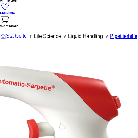
Anmelden
Merkliste
Warenkorb
Startseite
Life Science
Liquid Handling
Pipettierhilfe
///
///
///
90.189.203
Automatic-
Sarpette®
US,
Pipettierhil
Automatic-Sarpette®
US, Pipettierhilfe,
Lieferumfang:
Ladekabel,