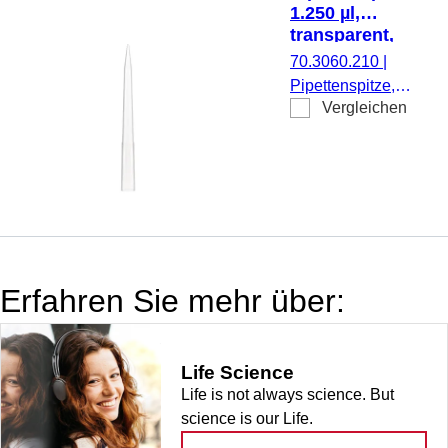
Sarpette® M,
1.250 µl,
Eppendorf,
transparent,
Gilson,
PCR
70.3060.210
|
Finnpipette,
Performance
Pipettenspitze,
Biohit und Brand
Tested, Low
Vergleichen
Arbeitsvolumen:
Retention, 96
sowie baugleiche
1.250 µl,
Stück/Box
Ausführungen, 96
transparent,
Stück/Box
Füllstandsringe,
PCR
Performance
Tested, Low
Retention,
Erfahren Sie mehr über:
passend für
SARSTEDT
Sarpette® M,
Life Science
Eppendorf,
Life is not always science. But
Gilson,
science is our Life.
Finnpipette,
Biohit und Brand