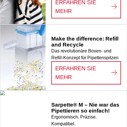
ERFAHREN SIE
sowie baugleiche
:
LIFE SCIENCE
MEHR
Ausführungen, 96
Stück/Box
Make the difference: Refill
and Recycle
Das revolutionäre Boxen- und
Refill-Konzept für Pipettenspitzen
ERFAHREN SIE
:
MAKE THE DIFFER
MEHR
Sarpette® M – Nie war das
Pipettieren so einfach!
Ergonomisch. Präzise.
Kompatibel.