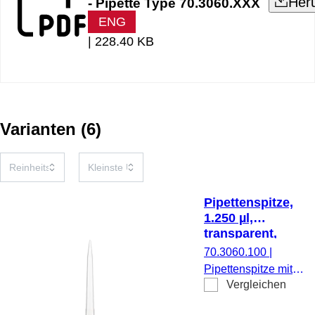
Her
- Pipette Type 70.3060.XXX
ENG
|
228.40 KB
Varianten
(
6
)
Pipettenspitze,
1.250 µl,
transparent,
PCR
70.3060.100
|
Performance
Pipettenspitze mit
Tested, 480
Vergleichen
optimiertem Design
Stück/StackPack
für reduzierten