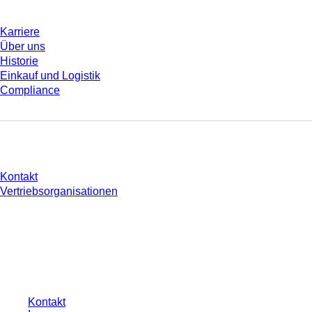
Karriere
Über uns
Historie
Einkauf und Logistik
Compliance
Sie haben Fragen?
Kontakt
Vertriebsorganisationen
* Die angezeigten Preise sind Listenpreise für nicht angemeldete Nutzer und
ohne individuell vereinbarte Konditionen. Alle Preise verstehen sich zzgl. der
gesetzlichen Steuer Ihres jeweiligen Landes und ggf. Versandkosten, sofern
nicht anders angegeben.
Kontakt