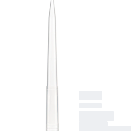
µl, transparent,
Füllstandsringe,
Biosphere® plus,
passend für
SARSTEDT
Sarpette® M,
Eppendorf, Gilson,
Finnpipette und Brand
sowie baugleiche
Ausführungen, 96
Stück/SingleRefill