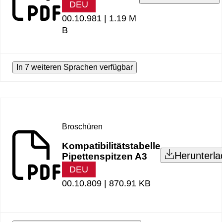
DEU
00.10.981 |
1.19 M
B
In 7 weiteren Sprachen verfügbar
Broschüren
Kompatibilitätstabelle
Herunterl
Pipettenspitzen A3
DEU
00.10.809 |
870.91 KB