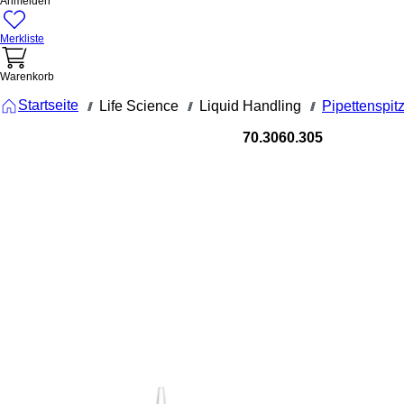
Anmelden
Merkliste
Warenkorb
Startseite
Life Science
Liquid Handling
Pipettenspit
///
///
///
70.3060.305
Pipettenspi
1.250 µl,
transparent
Biosphere
plus, 96 St
/SingleRefil
Pipettenspitze,
Arbeitsvolumen: 1.250