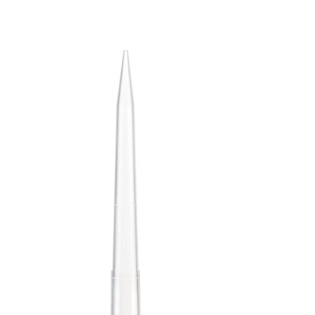
/StackPack
Pipettenspitze mit
optimiertem Design
für reduzierten
Materialeinsatz,
Arbeitsvolumen: 1.250
µl, transparent,
Füllstandsringe, PCR
Performance Tested,
passend für
SARSTEDT
Sarpette® M,
Eppendorf, Gilson,
Finnpipette, Biohit und
Brand sowie
baugleiche