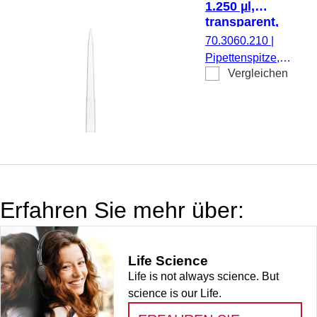
1.250 µl,
Brand sowie
transparent,
baugleiche
PCR
70.3060.210
|
Ausführungen, 96
Performance
Pipettenspitze,
Stück/SingleRefill
Tested, Low
Vergleichen
Arbeitsvolumen:
Retention, 96
1.250 µl,
Stück/Box
transparent,
Füllstandsringe,
PCR
Performance
Tested, Low
Retention,
Erfahren Sie mehr über:
passend für
SARSTEDT
Sarpette® M,
Life Science
Eppendorf,
Life is not always science. But
Gilson,
science is our Life.
Finnpipette,
Biohit und Brand