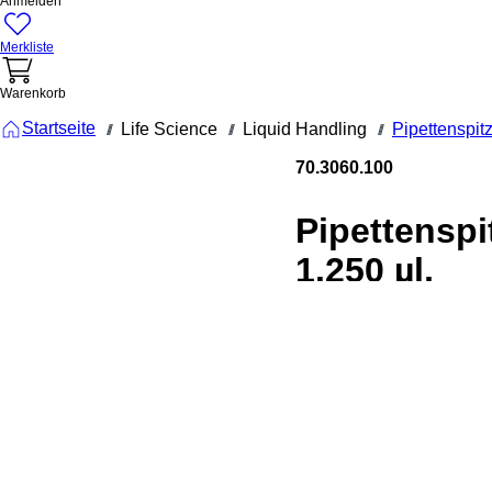
Anmelden
Merkliste
Warenkorb
Startseite
Life Science
Liquid Handling
Pipettenspit
///
///
///
70.3060.100
Pipettenspi
1.250 µl,
transparent
PCR
Performanc
Tested, 480
Stück