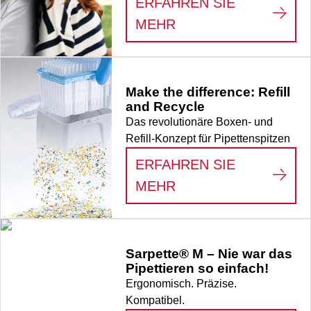
ERFAHREN SIE
sowie baugleiche
:
LIFE SCIENCE
MEHR
Ausführungen, 96
Stück/Box
Make the difference: Refill
and Recycle
Das revolutionäre Boxen- und
Refill-Konzept für Pipettenspitzen
ERFAHREN SIE
:
MAKE THE DIFFER
MEHR
Sarpette® M – Nie war das
Pipettieren so einfach!
Ergonomisch. Präzise.
Kompatibel.