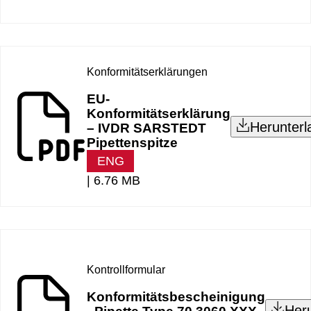
Konformitätserklärungen
EU-
Konformitätserklärung
Herunterl
– IVDR SARSTEDT
Pipettenspitze
ENG
|
6.76 MB
Kontrollformular
Konformitätsbescheinigung
Her