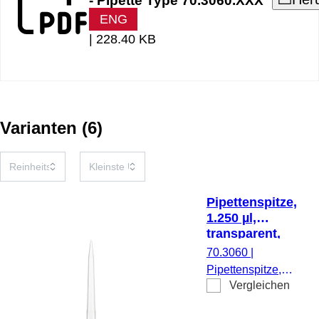
- Pipette Type 70.3060.XXX
ENG
|
228.40 KB
Varianten
(
6
)
Pipettenspitze,
1.250 µl,
transparent,
PCR
70.3060
|
Performance
Pipettenspitze,
Tested, 500
Vergleichen
Arbeitsvolumen:
Stück/Beutel
1.250 µl,