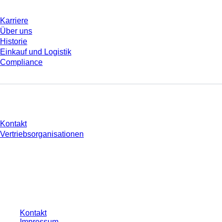
Karriere
Über uns
Historie
Einkauf und Logistik
Compliance
Sie haben Fragen?
Kontakt
Vertriebsorganisationen
* Die angezeigten Preise sind Listenpreise für nicht angemeldete Nutzer und
ohne individuell vereinbarte Konditionen. Alle Preise verstehen sich zzgl. der
gesetzlichen Steuer Ihres jeweiligen Landes und ggf. Versandkosten, sofern
nicht anders angegeben.
Kontakt
Impressum