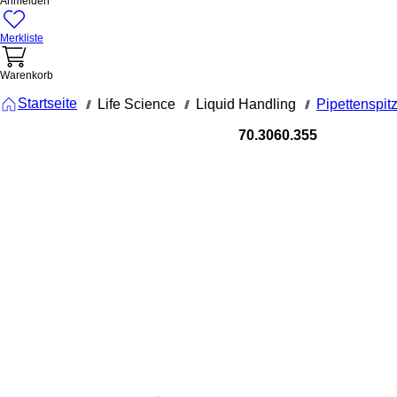
Anmelden
Merkliste
Warenkorb
Startseite
Life Science
Liquid Handling
Pipettenspit
///
///
///
70.3060.355
Filterspitze
XL, 1.000 µl
transparent
Biosphere
plus, 96
Stück
/SingleRefil