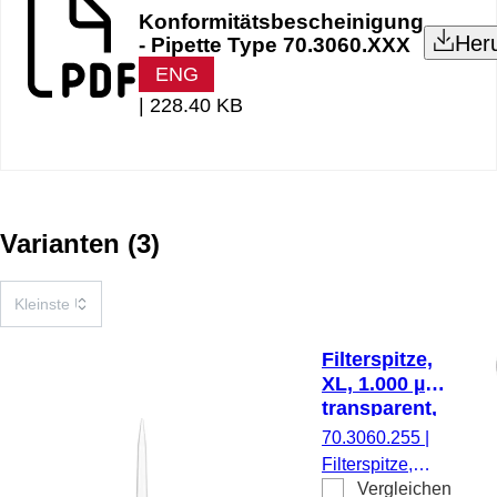
Konformitätsbescheinigung
Her
- Pipette Type 70.3060.XXX
ENG
|
228.40 KB
Varianten
(
3
)
Filterspitze,
XL, 1.000 µl,
transparent,
Biosphere®
70.3060.255
|
plus, 96
Filterspitze,
Stück/Box
Vergleichen
Arbeitsvolumen: