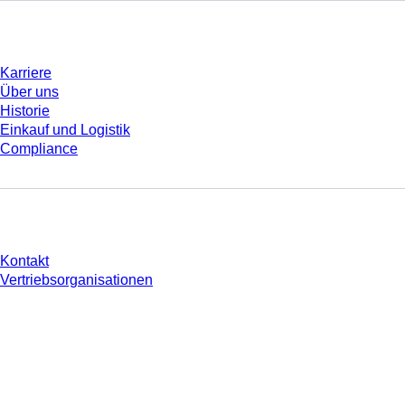
Unternehmen und Karriere
Karriere
Über uns
Historie
Einkauf und Logistik
Compliance
Sie haben Fragen?
Kontakt
Vertriebsorganisationen
* Die angezeigten Preise sind Listenpreise für nicht angemeldete Nutzer und
ohne individuell vereinbarte Konditionen. Alle Preise verstehen sich zzgl. der
gesetzlichen Steuer Ihres jeweiligen Landes und ggf. Versandkosten, sofern
nicht anders angegeben.