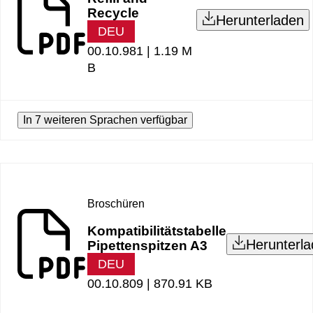
Recycle
Herunterladen
DEU
00.10.981 |
1.19 M
B
In 7 weiteren Sprachen verfügbar
Broschüren
Kompatibilitätstabelle
Herunterl
Pipettenspitzen A3
DEU
00.10.809 |
870.91 KB