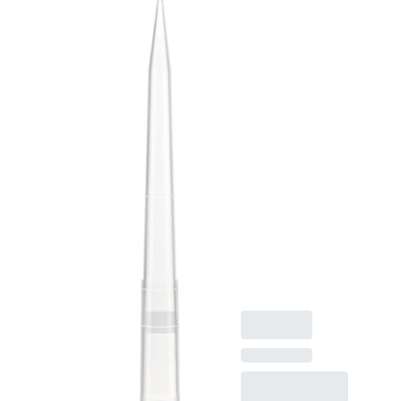
Filterspitze,
Arbeitsvolumen: 1.000
µl, transparent,
Füllstandsringe,
Biosphere® plus,
passend für
SARSTEDT
Sarpette® M,
Eppendorf, Gilson und
Brand sowie
baugleiche
Ausführungen, XL, 96
Stück/SingleRefill