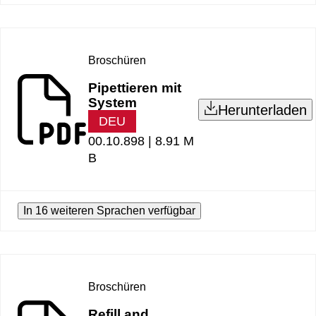
Broschüren
Pipettieren mit
System
Herunterladen
DEU
00.10.898 |
8.91 M
B
In 16 weiteren Sprachen verfügbar
Broschüren
Refill and