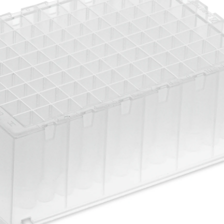
Deep Well Platte,
Protein Low Binding,
96 Well, 2,2 ml,
kompatibel mit
KingFisher™
Flex/Duo
Prime/Presto/Apex,
Bio Sprint 96,
Chemagic™ Prime™,
STARlet, MultiMACS
M96 Separator,
CleanNA CleanXtract
96, konischer Keil,
ohne Etikett, PCR
Performance Tested,
Material: PP, eckige
Kavitäten, 4