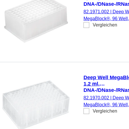
Separator,
DNA-/DNase-/RNase
CleanNA
pyrogenfrei/endoto
82.1971.002
|
Deep W
CleanXtract 96,
PP
MegaBlock®, 96 Well, 
konischer Keil,
Vergleichen
Rundboden,
PCR Performance
DNA-/DNase-/RNase-f
Tested, Material:
pyrogenfrei/endotoxinf
PP, eckige
Material: PP, SLAS-St
Kavitäten, 4
runde Kavitäten, 4 St
Stück/Beutel
Deep Well MegaBl
1,2 ml,
DNA-/DNase-/RNase
pyrogenfrei/endoto
82.1970.002
|
Deep W
PS
MegaBlock®, 96 Well, 
Vergleichen
Rundboden,
DNA-/DNase-/RNase-f
pyrogenfrei/endotoxinf