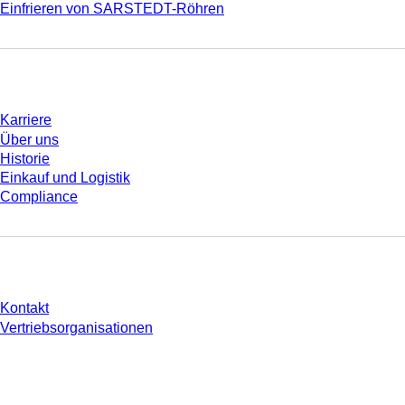
Einfrieren von SARSTEDT-Röhren
Unternehmen und Karriere
Karriere
Über uns
Historie
Einkauf und Logistik
Compliance
Sie haben Fragen?
Kontakt
Vertriebsorganisationen
* Die angezeigten Preise sind Listenpreise für nicht angemeldete Nutzer und
ohne individuell vereinbarte Konditionen. Alle Preise verstehen sich zzgl. der
gesetzlichen Steuer Ihres jeweiligen Landes und ggf. Versandkosten, sofern