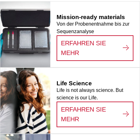
Separator,
CleanNA
Mission-ready materials
CleanXtract 96,
Von der Probenentnahme bis zur
konischer Keil,
Sequenzanalyse
ohne Etikett, PCR
Performance
ERFAHREN SIE
Tested, steril,
:
MISSION-READY M
MEHR
Material: PP,
eckige Kavitäten, 1
Stück/Blister
Life Science
Life is not always science. But
science is our Life.
ERFAHREN SIE
:
LIFE SCIENCE
MEHR