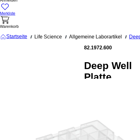
Anmelden
Merkliste
Warenkorb
Startseite
Life Science
Allgemeine Laborartikel
Deep
///
///
///
82.1972.600
Deep Well
Platte,
Protein Lo
Binding, 2,
ml, PCR
Performanc
Tested, PP