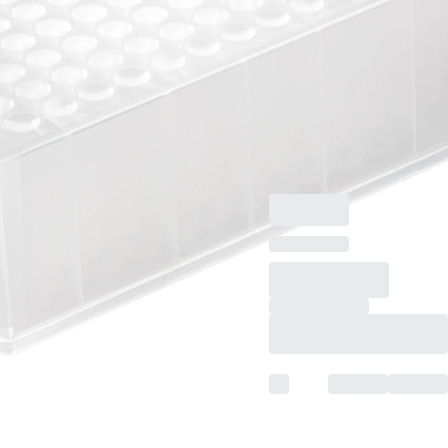
DNA-/DNase-/RNase-
frei,
pyrogenfrei/endotoxinf
Material: PP, SLAS-
Standard, runde
Kavitäten, 4
Stück/Beutel