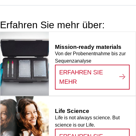
Bio Sprint 96,
Chemagic™
Prime™, STARlet,
Erfahren Sie mehr über:
MultiMACS M96
Separator,
CleanNA
Mission-ready materials
CleanXtract 96,
Von der Probenentnahme bis zur
konischer Keil,
Sequenzanalyse
ohne Etikett, PCR
Performance
ERFAHREN SIE
Tested, steril,
:
MISSION-READY M
MEHR
Material: PP,
eckige Kavitäten, 1
Stück/Blister
Life Science
Life is not always science. But
science is our Life.