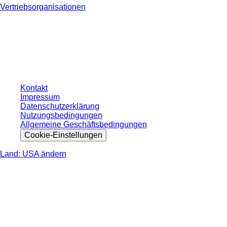
Vertriebsorganisationen
* Die angezeigten Preise sind Listenpreise für nicht angemeldete Nutzer und
ohne individuell vereinbarte Konditionen. Alle Preise verstehen sich zzgl. der
gesetzlichen Steuer Ihres jeweiligen Landes und ggf. Versandkosten, sofern
nicht anders angegeben.
Kontakt
Impressum
Datenschutzerklärung
Nutzungsbedingungen
Allgemeine Geschäftsbedingungen
Cookie-Einstellungen
Land: USA ändern