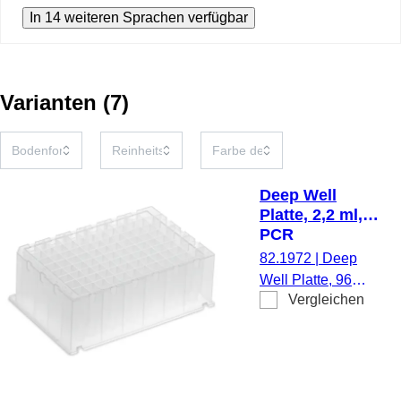
In 14 weiteren Sprachen verfügbar
Varianten
(
7
)
Deep Well
Platte, 2,2 ml,
PCR
Performance
82.1972
|
Deep
Tested, PP
Well Platte, 96
Vergleichen
Well, 2,2 ml,
kompatibel mit
KingFisher™
Flex/Duo
Prime/Presto/Apex,